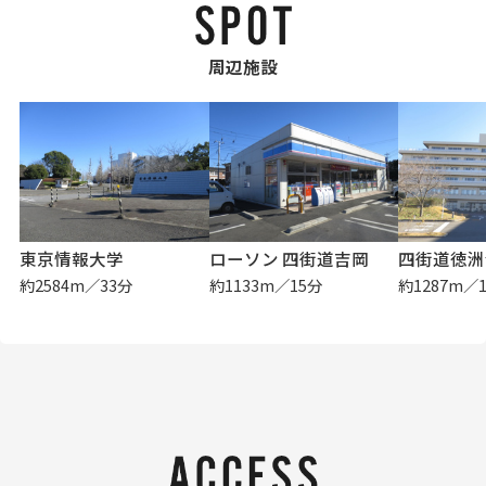
周辺施設
東京情報大学
ローソン 四街道吉岡
四街道徳洲
約2584m／33分
約1133m／15分
約1287m／