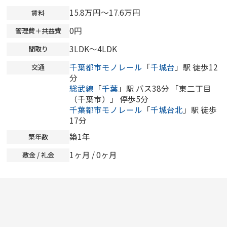
15.8万円～17.6万円
賃料
0円
管理費＋共益費
3LDK～4LDK
間取り
千葉都市モノレール
「
千城台
」駅 徒歩12
交通
分
総武線
「
千葉
」駅 バス38分 「東二丁目
（千葉市）」 停歩5分
千葉都市モノレール
「
千城台北
」駅 徒歩
17分
築1年
築年数
1ヶ月 /
0ヶ月
敷金 / 礼金