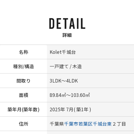
詳細
名称
Kolet千城台
種別/構造
一戸建て / 木造
間取り
3LDK～4LDK
面積
89.84㎡～103.60㎡
築年月(築年数)
2025年 7月( 築1年 )
住所
千葉県
千葉市若葉区
千城台東
２丁目