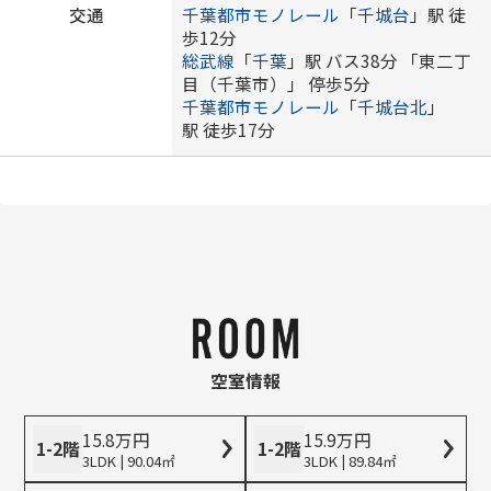
交通
千葉都市モノレール
「
千城台
」駅 徒
歩12分
総武線
「
千葉
」駅 バス38分 「東二丁
目（千葉市）」 停歩5分
千葉都市モノレール
「
千城台北
」
駅 徒歩17分
空室情報
15.8
万
円
15.9
万
円
1-2階
1-2階
3LDK | 90.04㎡
3LDK | 89.84㎡