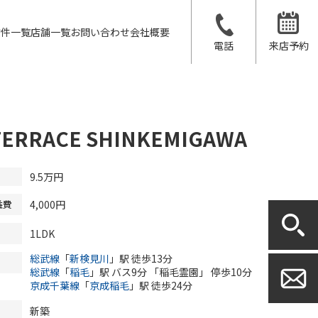
物件一覧
店舗一覧
お問い合わせ
会社概要
電話
来店予約
TERRACE SHINKEMIGAWA
9.5
万円
4,000円
益費
1LDK
総武線
「
新検見川
」駅 徒歩13分
総武線
「
稲毛
」駅 バス9分 「稲毛霊園」 停歩10分
京成千葉線
「
京成稲毛
」駅 徒歩24分
新築