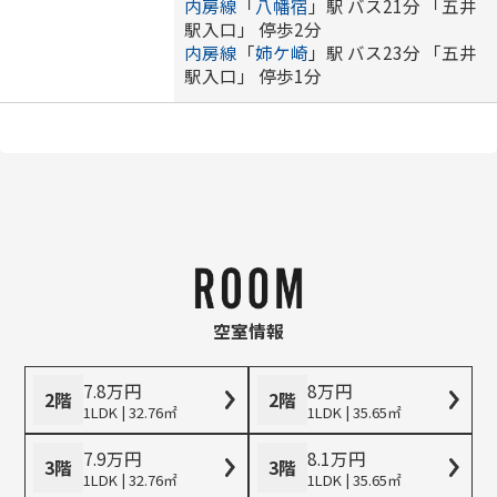
内房線
「
八幡宿
」駅 バス21分 「五井
駅入口」 停歩2分
内房線
「
姉ケ崎
」駅 バス23分 「五井
駅入口」 停歩1分
空室情報
7.8
万
円
8
万
円
2階
2階
1LDK | 32.76㎡
1LDK | 35.65㎡
7.9
万
円
8.1
万
円
3階
3階
1LDK | 32.76㎡
1LDK | 35.65㎡