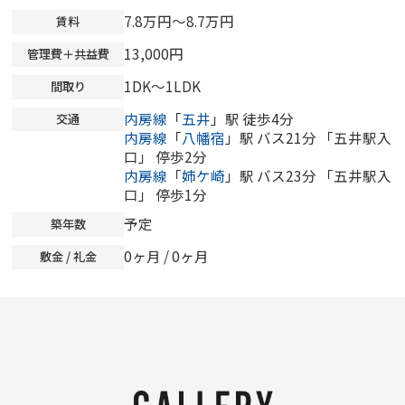
7.8万円～8.7万円
賃料
13,000円
管理費＋共益費
1DK～1LDK
間取り
内房線
「
五井
」駅 徒歩4分
交通
内房線
「
八幡宿
」駅 バス21分 「五井駅入
口」 停歩2分
内房線
「
姉ケ崎
」駅 バス23分 「五井駅入
口」 停歩1分
予定
築年数
0ヶ月
/
0ヶ月
敷金 / 礼金