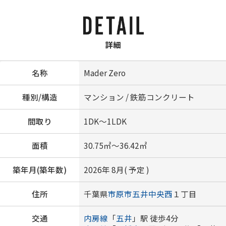
詳細
名称
Mader Zero
種別/構造
マンション / 鉄筋コンクリート
間取り
1DK～1LDK
面積
30.75㎡～36.42㎡
築年月(築年数)
2026年 8月( 予定 )
住所
千葉県
市原市
五井中央西
１丁目
交通
内房線
「
五井
」駅 徒歩4分