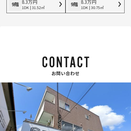
8.3
万
円
8.3
万
円
9階
9階
1DK | 31.52㎡
1DK | 30.75㎡
お問い合わせ