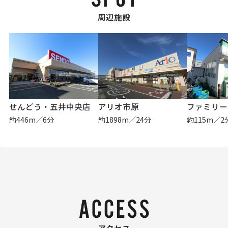
周辺施設
せんどう・五井中央店
アリオ市原
約446m／6分
約1898m／24分
約115m／2