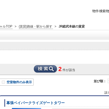
物件検索
ャルTOP
>
(賃貸)路線・駅から探す
>
JR総武本線の賃貸
2
件が該当
並び順：
空室物件のみ表示
該
幕張ベイパークライズゲートタワー