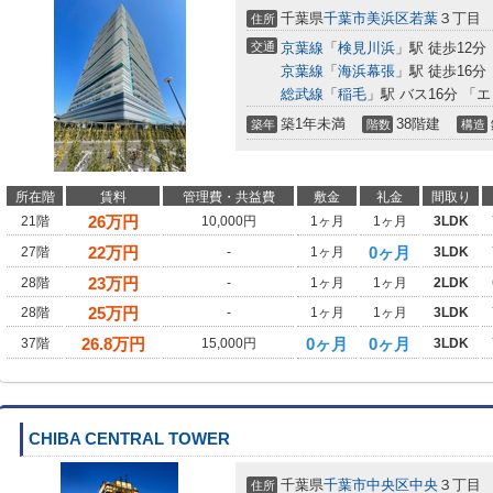
千葉県
千葉市美浜区
若葉
３丁目
住所
交通
京葉線
「
検見川浜
」駅 徒歩12分
京葉線
「
海浜幕張
」駅 徒歩16分
総武線
「
稲毛
」駅 バス16分 「
築1年未満
38階建
築年
階数
構造
所在階
賃料
管理費・共益費
敷金
礼金
間取り
26
万円
21階
10,000円
1ヶ月
1ヶ月
3LDK
22
万円
0ヶ月
27階
-
1ヶ月
3LDK
23
万円
28階
-
1ヶ月
1ヶ月
2LDK
25
万円
28階
-
1ヶ月
1ヶ月
3LDK
26.8
万円
0ヶ月
0ヶ月
37階
15,000円
3LDK
CHIBA CENTRAL TOWER
千葉県
千葉市中央区
中央
３丁目
住所