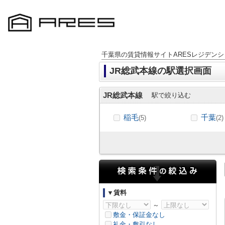
千葉県の賃貸情報サイトARESレジデンシ
JR総武本線の駅選択画面
JR総武本線
駅で絞り込む
稲毛
千葉
(5)
(2)
▼賃料
～
敷金・保証金なし
礼金・敷引なし