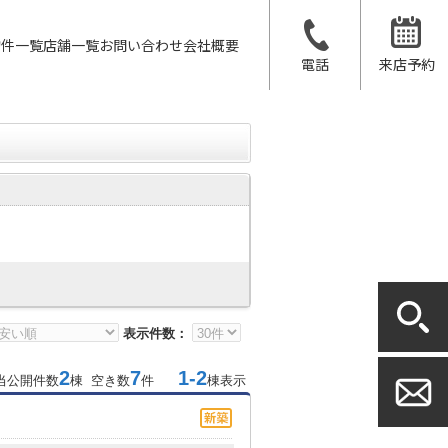
物件一覧
店舗一覧
お問い合わせ
会社概要
電話
来店予約
表示件数：
2
7
1-2
当公開件数
棟 空き数
件
棟表示