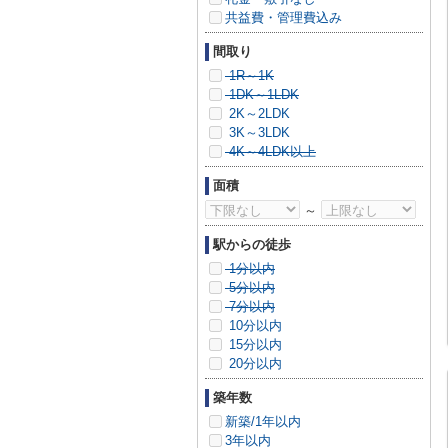
共益費・管理費込み
間取り
1R～1K
1DK～1LDK
2K～2LDK
3K～3LDK
4K～4LDK以上
面積
～
駅からの徒歩
1分以内
5分以内
7分以内
10分以内
15分以内
20分以内
築年数
新築/1年以内
3年以内