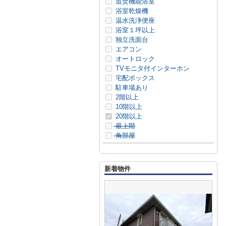
追焚機能浴室
浴室乾燥機
温水洗浄便座
浴室１坪以上
独立洗面台
エアコン
オートロック
TVモニタ付インターホン
宅配ボックス
駐車場あり
2階以上
10階以上
20階以上
最上階
角部屋
新着物件