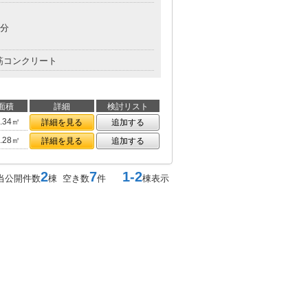
5分
筋コンクリート
面積
詳細
検討リスト
8.34㎡
詳細を見る
追加する
9.28㎡
詳細を見る
追加する
2
7
1-2
当公開件数
棟 空き数
件
棟表示