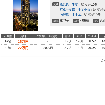
交通
総武線
「
千葉
」駅 徒歩12分
京成千葉線
「
千葉中央
」駅 徒歩
内房線
「
本千葉
」駅 徒歩12分
築17年
43階建
鉄
築年
階数
構造
所在階
賃料
管理費・共益費
敷金
礼金
間取り
25
万円
28階
-
1ヶ月
1ヶ月
3LDK
7
22
万円
31階
10,000円
2ヶ月
1ヶ月
2LDK
7
該