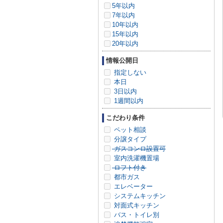
5年以内
7年以内
10年以内
15年以内
20年以内
情報公開日
指定しない
本日
3日以内
1週間以内
こだわり条件
ペット相談
分譲タイプ
ガスコンロ設置可
室内洗濯機置場
ロフト付き
都市ガス
エレベーター
システムキッチン
対面式キッチン
バス・トイレ別