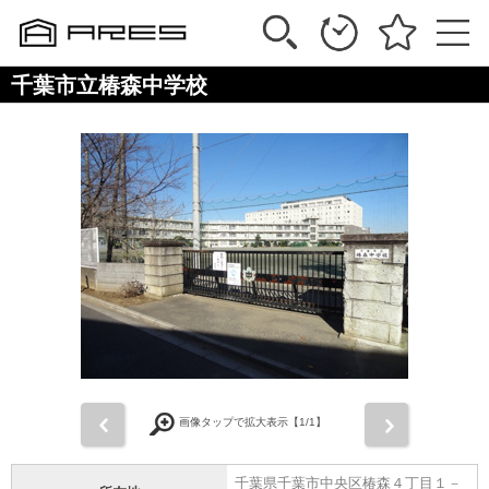
千葉市立椿森中学校
前
次
画像タップで拡大表示【
1
/1】
千葉県千葉市中央区椿森４丁目１－