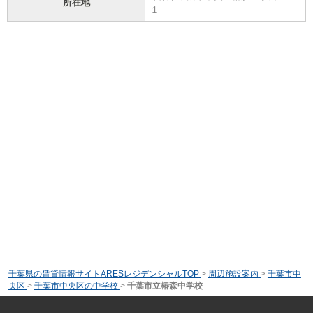
所在地
１
千葉県の賃貸情報サイトARESレジデンシャルTOP
>
周辺施設案内
>
千葉市中
央区
>
千葉市中央区の中学校
>
千葉市立椿森中学校