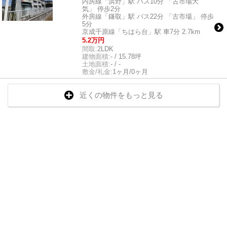
内房線「浜野」駅 バス10分 「古市場大
気」 停歩2分
外房線「鎌取」駅 バス22分 「古市場」 停歩
5分
京成千原線「ちはら台」駅 車7分 2.7km
5.2万円
間取:
2LDK
建物面積:
- / 15.78坪
土地面積:
- / -
敷金/礼金:
1ヶ月/0ヶ月
近くの物件をもっと見る