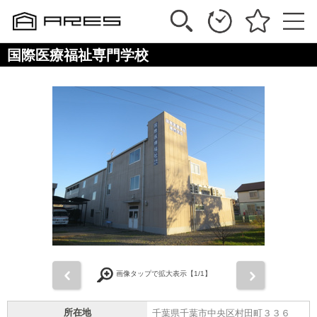
国際医療福祉専門学校
前
次
画像タップで拡大表示【
1
/1】
所在地
千葉県千葉市中央区村田町３３６