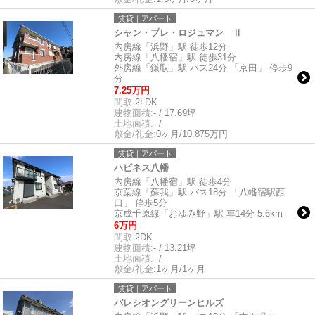
賃貸｜アパート
シャン・プレ・ロジュマン Ⅱ
内房線「浜野」駅 徒歩12分
内房線「八幡宿」駅 徒歩31分
外房線「鎌取」駅 バス24分 「京田」 停歩9
分
7.25万円
間取:
2LDK
建物面積:
- / 17.69坪
土地面積:
- / -
敷金/礼金:
0ヶ月/10.875万円
賃貸｜アパート
ハピネス八幡
内房線「八幡宿」駅 徒歩4分
京葉線「蘇我」駅 バス18分 「八幡宿駅西
口」 停歩5分
京成千原線「おゆみ野」駅 車14分 5.6km
6万円
間取:
2DK
建物面積:
- / 13.21坪
土地面積:
- / -
敷金/礼金:
1ヶ月/1ヶ月
賃貸｜アパート
パレシオングリーンヒルズ