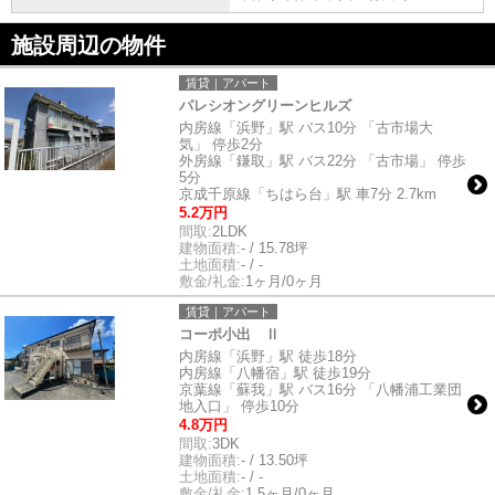
施設周辺の物件
賃貸｜アパート
パレシオングリーンヒルズ
内房線「浜野」駅 バス10分 「古市場大
気」 停歩2分
外房線「鎌取」駅 バス22分 「古市場」 停歩
5分
京成千原線「ちはら台」駅 車7分 2.7km
5.2万円
間取:
2LDK
建物面積:
- / 15.78坪
土地面積:
- / -
敷金/礼金:
1ヶ月/0ヶ月
賃貸｜アパート
コーポ小出 Ⅱ
内房線「浜野」駅 徒歩18分
内房線「八幡宿」駅 徒歩19分
京葉線「蘇我」駅 バス16分 「八幡浦工業団
地入口」 停歩10分
4.8万円
間取:
3DK
建物面積:
- / 13.50坪
土地面積:
- / -
敷金/礼金:
1.5ヶ月/0ヶ月