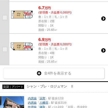
6.7
万
円
(管理費・共益費 6,000円)
敷：1ヶ月｜礼：1ヶ月
所在階：2階
間取り：1K
面積：25.65㎡
6.9
万
円
(管理費・共益費 6,000円)
敷：1ヶ月｜礼：1ヶ月
所在階：4階
間取り：1K
面積：25.65㎡
全4件を表示する
シャン・プレ・ロジュマン Ⅱ
賃貸｜アパート
内房線
「
浜野
」駅 徒歩12分
内房線
「
八幡宿
」駅 徒歩31分
外房線
「
鎌取
」駅 バス24分 「京田」 停歩9分