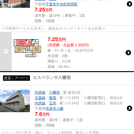
千葉県
千葉市中央区
村田町
7.25
万円
築年数：築18年 ｜募集中：
1室
階数：2階建
☆不動産サービスを追求し、価値あるコーディネートをお約束☆
7.25
万
円
(管理費・共益費 2,300円)
敷：0ヶ月｜礼：10.875万円
所在階：2階
間取り：2LDK
面積：58.48㎡
エスペランサ八幡宿
賃貸｜アパート
内房線
「
八幡宿
」駅 徒歩2分
京葉線
「
蘇我
」駅 バス18分 「八幡宿駅西口」 停歩1分
内房線
「
五井
」駅 バス14分 「八幡宿駅西口」 停歩1分
千葉県
市原市
八幡
7.6
万円
築年数：築4年 ｜募集中：
1室
階数：3階建
☆ペット可(小型犬・猫)☆ ※ペット飼育時、敷金1ヶ月増額