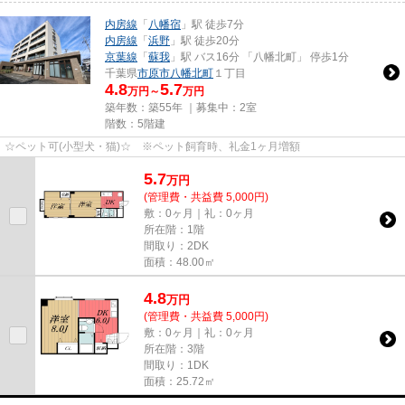
内房線
「
八幡宿
」駅 徒歩7分
内房線
「
浜野
」駅 徒歩20分
京葉線
「
蘇我
」駅 バス16分 「八幡北町」 停歩1分
千葉県
市原市
八幡北町
１丁目
4.8
5.7
万円～
万円
築年数：築55年 ｜募集中：
2室
階数：5階建
☆ペット可(小型犬・猫)☆ ※ペット飼育時、礼金1ヶ月増額
5.7
万
円
(管理費・共益費 5,000円)
敷：0ヶ月｜礼：0ヶ月
所在階：1階
間取り：2DK
面積：48.00㎡
4.8
万
円
(管理費・共益費 5,000円)
敷：0ヶ月｜礼：0ヶ月
所在階：3階
間取り：1DK
面積：25.72㎡