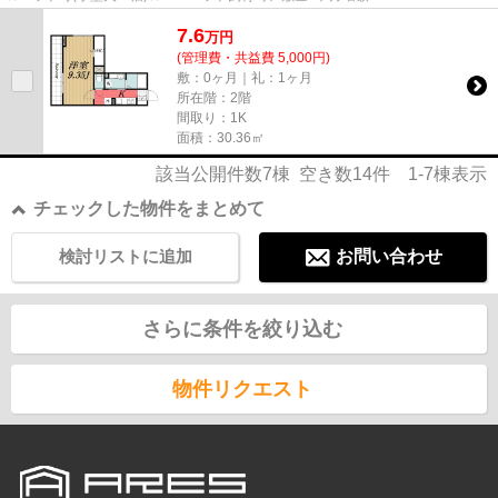
7.6
万
円
(管理費・共益費 5,000円)
敷：0ヶ月｜礼：1ヶ月
所在階：2階
間取り：1K
面積：30.36㎡
該当公開件数
7
棟 空き数
14
件
1-7
棟表示
チェックした物件をまとめて
検討リストに追加
お問い合わせ
さらに条件を絞り込む
物件リクエスト