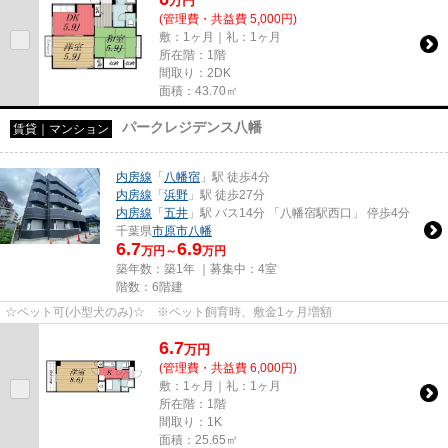
万
円
(管理費・共益費 5,000円)
敷：1ヶ月｜礼：1ヶ月
所在階：1階
間取り：2DK
面積：43.70㎡
パークレジデンス八幡
賃貸｜マンション
内房線
「
八幡宿
」駅 徒歩4分
内房線
「
浜野
」駅 徒歩27分
内房線
「
五井
」駅 バス14分 「八幡宿駅西口」 停歩4分
千葉県
市原市
八幡
6.7
6.9
万円～
万円
築年数：築1年 ｜募集中：
4室
階数：6階建
☆ペット可(小型犬のみ)☆ ※ペット飼育時、敷金1ヶ月増額
6.7
万
円
(管理費・共益費 6,000円)
敷：1ヶ月｜礼：1ヶ月
所在階：1階
間取り：1K
面積：25.65㎡