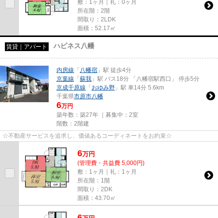
敷：1ヶ月｜礼：0ヶ月
所在階：2階
間取り：2LDK
面積：52.17㎡
ハピネス八幡
賃貸｜アパート
内房線
「
八幡宿
」駅 徒歩4分
京葉線
「
蘇我
」駅 バス18分 「八幡宿駅西口」 停歩5分
京成千原線
「
おゆみ野
」駅 車14分 5.6km
千葉県
市原市
八幡
6
万円
築年数：築27年 ｜募集中：
2室
階数：2階建
☆不動産サービスを追求し、価値あるコーディネートをお約束☆
6
万
円
(管理費・共益費 5,000円)
敷：1ヶ月｜礼：1ヶ月
所在階：1階
間取り：2DK
面積：43.70㎡
6