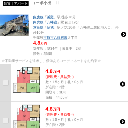
コーポ小出 Ⅱ
賃貸｜アパート
内房線
「
浜野
」駅 徒歩18分
内房線
「
八幡宿
」駅 徒歩19分
京葉線
「
蘇我
」駅 バス16分 「八幡浦工業団地入口」 停
歩10分
千葉県
市原市
八幡石塚
２丁目
4.8
万円
築年数：築34年 ｜募集中：
2室
階数：2階建
☆不動産サービスを追求し、価値あるコーディネートをお約束☆
4.8
万
円
(管理費・共益費 -)
敷：1.5ヶ月｜礼：0ヶ月
所在階：2階
間取り：3DK
面積：44.65㎡
4.8
万
円
(管理費・共益費 -)
敷：1.5ヶ月｜礼：0ヶ月
所在階：2階