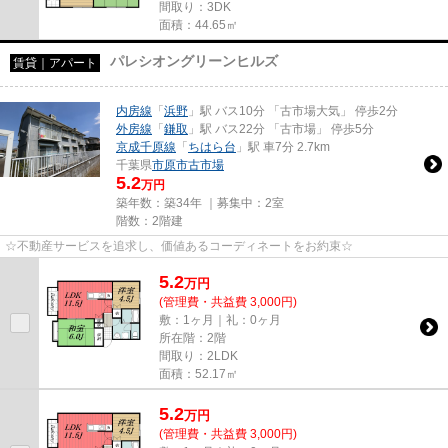
間取り：3DK
面積：44.65㎡
パレシオングリーンヒルズ
賃貸｜アパート
内房線
「
浜野
」駅 バス10分 「古市場大気」 停歩2分
外房線
「
鎌取
」駅 バス22分 「古市場」 停歩5分
京成千原線
「
ちはら台
」駅 車7分 2.7km
千葉県
市原市
古市場
5.2
万円
築年数：築34年 ｜募集中：
2室
階数：2階建
☆不動産サービスを追求し、価値あるコーディネートをお約束☆
5.2
万
円
(管理費・共益費 3,000円)
敷：1ヶ月｜礼：0ヶ月
所在階：2階
間取り：2LDK
面積：52.17㎡
5.2
万
円
(管理費・共益費 3,000円)