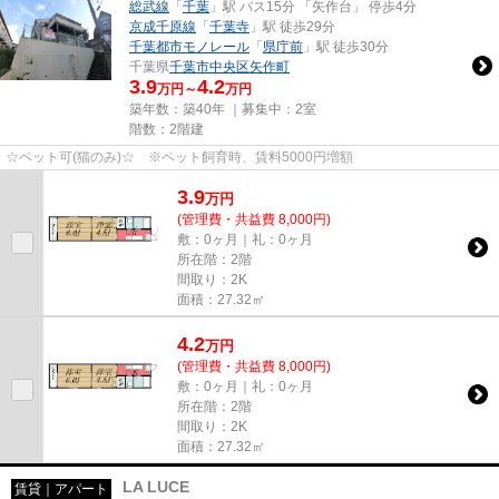
総武線
「
千葉
」駅 バス15分 「矢作台」 停歩4分
京成千原線
「
千葉寺
」駅 徒歩29分
千葉都市モノレール
「
県庁前
」駅 徒歩30分
千葉県
千葉市中央区
矢作町
3.9
4.2
万円～
万円
築年数：築40年 ｜募集中：
2室
階数：2階建
☆ペット可(猫のみ)☆ ※ペット飼育時、賃料5000円増額
3.9
万
円
(管理費・共益費 8,000円)
敷：0ヶ月｜礼：0ヶ月
所在階：2階
間取り：2K
面積：27.32㎡
4.2
万
円
(管理費・共益費 8,000円)
敷：0ヶ月｜礼：0ヶ月
所在階：2階
間取り：2K
面積：27.32㎡
LA LUCE
賃貸｜アパート