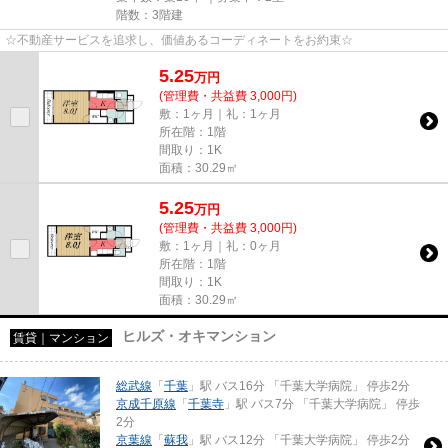
階数：3階建
☆不動産サービスを追求し、価値あるコーディネートをお約束☆
5.25
万
円
(管理費・共益費 3,000円)
敷：1ヶ月｜礼：1ヶ月
所在階：1階
間取り：1K
面積：30.29㎡
5.25
万
円
(管理費・共益費 3,000円)
敷：1ヶ月｜礼：0ヶ月
所在階：1階
間取り：1K
面積：30.29㎡
ヒルズ・オキマンション
賃貸｜マンション
総武線
「
千葉
」駅 バス16分 「千葉大学病院」 停歩2分
京成千原線
「
千葉寺
」駅 バス7分 「千葉大学病院」 停歩
2分
京葉線
「
蘇我
」駅 バス12分 「千葉大学病院」 停歩2分