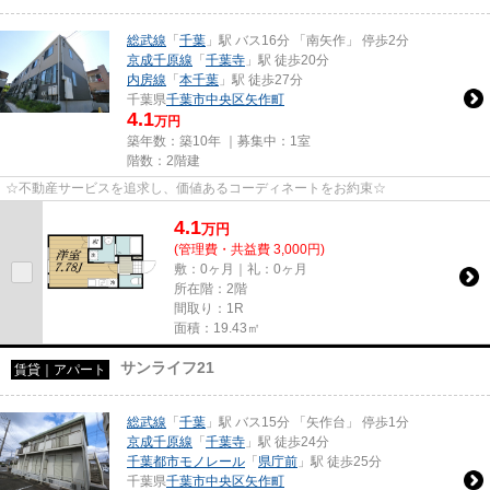
総武線
「
千葉
」駅 バス16分 「南矢作」 停歩2分
京成千原線
「
千葉寺
」駅 徒歩20分
内房線
「
本千葉
」駅 徒歩27分
千葉県
千葉市中央区
矢作町
4.1
万円
築年数：築10年 ｜募集中：
1室
階数：2階建
☆不動産サービスを追求し、価値あるコーディネートをお約束☆
4.1
万
円
(管理費・共益費 3,000円)
敷：0ヶ月｜礼：0ヶ月
所在階：2階
間取り：1R
面積：19.43㎡
サンライフ21
賃貸｜アパート
総武線
「
千葉
」駅 バス15分 「矢作台」 停歩1分
京成千原線
「
千葉寺
」駅 徒歩24分
千葉都市モノレール
「
県庁前
」駅 徒歩25分
千葉県
千葉市中央区
矢作町