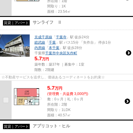
所在階：1階
間取り：1K
面積：23.54㎡
サンライフ Ⅱ
賃貸｜アパート
京成千原線
「
千葉寺
」駅 徒歩24分
総武線
「
千葉
」駅 バス15分 「矢作台」 停歩1分
内房線
「
本千葉
」駅 徒歩28分
千葉県
千葉市中央区
矢作町
5.7
万円
築年数：築37年 ｜募集中：
1室
階数：2階建
☆不動産サービスを追求し、価値あるコーディネートをお約束☆
5.7
万
円
(管理費・共益費 3,000円)
敷：0ヶ月｜礼：0ヶ月
所在階：2階
間取り：1LDK
面積：40.57㎡
アプリコット・ヒル
賃貸｜アパート