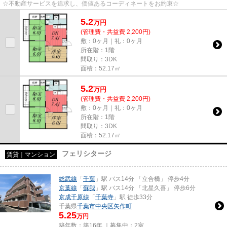
☆不動産サービスを追求し、価値あるコーディネートをお約束☆
5.2
万
円
(管理費・共益費 2,200円)
敷：0ヶ月｜礼：0ヶ月
所在階：1階
間取り：3DK
面積：52.17㎡
5.2
万
円
(管理費・共益費 2,200円)
敷：0ヶ月｜礼：0ヶ月
所在階：1階
間取り：3DK
面積：52.17㎡
フェリシタージ
賃貸｜マンション
総武線
「
千葉
」駅 バス14分 「立合橋」 停歩4分
京葉線
「
蘇我
」駅 バス14分 「北星久喜」 停歩6分
京成千原線
「
千葉寺
」駅 徒歩33分
千葉県
千葉市中央区
矢作町
5.25
万円
築年数：築16年 ｜募集中：
2室