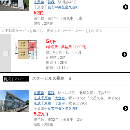
京葉線
「
蘇我
」駅 徒歩43分
千葉県
千葉市中央区
星久喜町
5
万円
築年数：築27年 ｜募集中：
1室
階数：2階建
☆不動産サービスを追求し、価値あるコーディネートをお約束☆
5
万
円
(管理費・共益費 3,000円)
敷：0ヶ月｜礼：0ヶ月
所在階：2階
間取り：2DK
面積：41.17㎡
スターヒルズ長島 B
賃貸｜アパート
京葉線
「
蘇我
」駅 バス8分 「北星久喜」 停歩7分
京成千原線
「
大森台
」駅 バス5分 「北星久喜」 停歩6分
京成千原線
「
千葉寺
」駅 徒歩29分
千葉県
千葉市中央区
星久喜町
5.2
万円
築年数：築32年 ｜募集中：
2室
階数：2階建