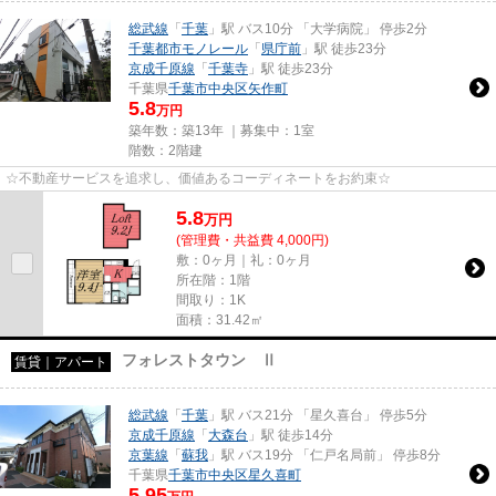
総武線
「
千葉
」駅 バス10分 「大学病院」 停歩2分
千葉都市モノレール
「
県庁前
」駅 徒歩23分
京成千原線
「
千葉寺
」駅 徒歩23分
千葉県
千葉市中央区
矢作町
5.8
万円
築年数：築13年 ｜募集中：
1室
階数：2階建
☆不動産サービスを追求し、価値あるコーディネートをお約束☆
5.8
万
円
(管理費・共益費 4,000円)
敷：0ヶ月｜礼：0ヶ月
所在階：1階
間取り：1K
面積：31.42㎡
フォレストタウン Ⅱ
賃貸｜アパート
総武線
「
千葉
」駅 バス21分 「星久喜台」 停歩5分
京成千原線
「
大森台
」駅 徒歩14分
京葉線
「
蘇我
」駅 バス19分 「仁戸名局前」 停歩8分
千葉県
千葉市中央区
星久喜町
5.95