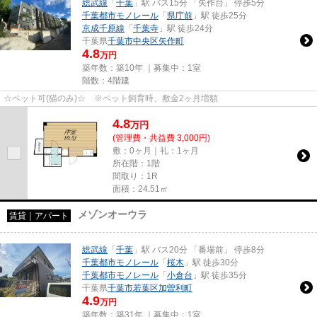
総武線
「
千葉
」駅 バス15分 「矢作台」 停歩5分
千葉都市モノレール
「
県庁前
」駅 徒歩25分
京成千原線
「
千葉寺
」駅 徒歩24分
千葉県
千葉市中央区
矢作町
4.8
万円
築年数：築10年 ｜募集中：
1室
階数：4階建
☆ペット可(猫のみ)☆ ※ペット飼育時、敷金2ヶ月増額
4.8
万
円
(管理費・共益費 3,000円)
敷：0ヶ月｜礼：1ヶ月
所在階：1階
間取り：1R
面積：24.51㎡
メゾンオーウラ
賃貸｜アパート
総武線
「
千葉
」駅 バス20分 「番場前」 停歩8分
千葉都市モノレール
「
桜木
」駅 徒歩30分
千葉都市モノレール
「
小倉台
」駅 徒歩35分
千葉県
千葉市若葉区
加曽利町
4.9
万円
築年数：築31年 ｜募集中：
1室