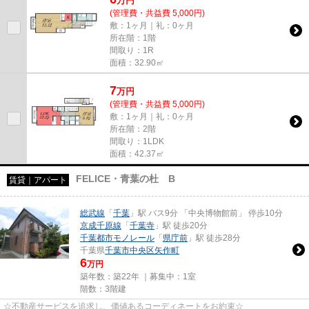
万
円
(管理費・共益費 5,000円)
敷：1ヶ月｜礼：0ヶ月
所在階：1階
間取り：1R
面積：32.90㎡
7
万
円
(管理費・共益費 5,000円)
敷：1ヶ月｜礼：0ヶ月
所在階：2階
間取り：1LDK
面積：42.37㎡
FELICE・青葉の杜 B
賃貸｜アパート
総武線
「
千葉
」駅 バス9分 「中央博物館前」 停歩10分
京成千原線
「
千葉寺
」駅 徒歩20分
千葉都市モノレール
「
県庁前
」駅 徒歩28分
千葉県
千葉市中央区
矢作町
6
万円
築年数：築22年 ｜募集中：
1室
階数：3階建
☆不動産サービスを追求し、価値あるコーディネートをお約束☆