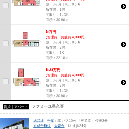
敷：0ヶ月｜礼：0ヶ月
所在階：1階
間取り：1LDK
面積：30.90㎡
5
万
円
(管理費・共益費 4,000円)
敷：0ヶ月｜礼：0ヶ月
所在階：2階
間取り：1K
面積：22.10㎡
6.6
万
円
(管理費・共益費 4,000円)
敷：0ヶ月｜礼：0ヶ月
所在階：2階
間取り：1LDK
面積：30.90㎡
ファミーユ星久喜
賃貸｜アパート
総武線
「
千葉
」駅 バス15分 「三叉路」 停歩3分
京成千原線
「
大森台
」駅 徒歩24分