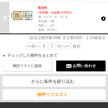
6
万
円
(管理費・共益費 4,000円)
敷：0ヶ月｜礼：0ヶ月
所在階：1階
間取り：1R
面積：29.90㎡
該当公開件数
39
棟 空き数
58
件
1-20
棟表示
1
2
<<前へ
次へ>>
最初
チェックした物件をまとめて
検討リストに追加
お問い合わせ
さらに条件を絞り込む
物件リクエスト