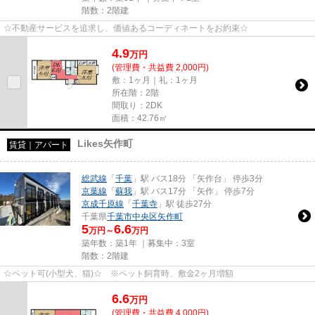
階数：2階建
☆不動産サービスを追求し、価値あるコーディネートをお約束☆
4.9
万
円
(管理費・共益費 2,000円)
敷：1ヶ月｜礼：1ヶ月
所在階：2階
間取り：2DK
面積：42.76㎡
Likes矢作町
賃貸｜アパート
総武線
「
千葉
」駅 バス18分 「矢作台」 停歩3分
京葉線
「
蘇我
」駅 バス17分 「矢作」 停歩7分
京成千原線
「
千葉寺
」駅 徒歩27分
千葉県
千葉市中央区
矢作町
5
6.6
万円～
万円
築年数：築1年 ｜募集中：
3室
階数：2階建
☆ペット可(小型犬、猫)☆ ※ペット飼育時、敷金2ヶ月増額
6.6
万
円
(管理費・共益費 4,000円)