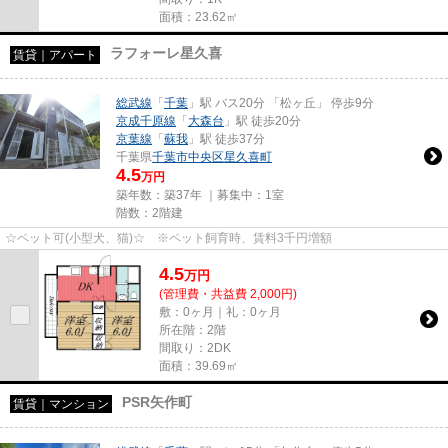
面積：23.62㎡
ラフォーレ星久喜
賃貸｜アパート
総武線
「
千葉
」駅 バス20分 「松ヶ丘」 停歩9分
京成千原線
「
大森台
」駅 徒歩20分
京葉線
「
蘇我
」駅 徒歩37分
千葉県
千葉市中央区
星久喜町
4.5
万円
築年数：築37年 ｜募集中：
1室
階数：2階建
☆ペット可(小型犬、猫)☆ ※ペット飼育時、賃料3千円増額
4.5
万
円
(管理費・共益費 2,000円)
敷：0ヶ月｜礼：0ヶ月
所在階：2階
間取り：2DK
面積：39.69㎡
PSR矢作町
賃貸｜マンション