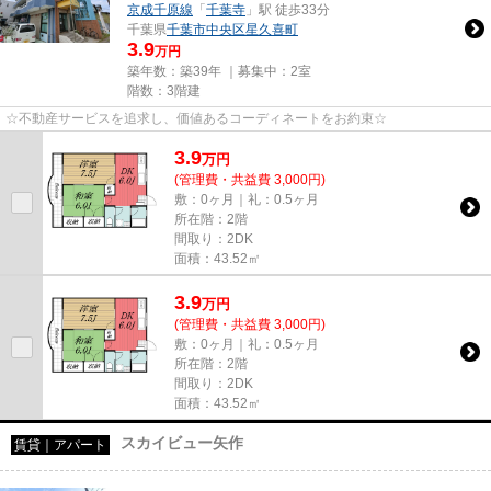
京成千原線
「
千葉寺
」駅 徒歩33分
千葉県
千葉市中央区
星久喜町
3.9
万円
築年数：築39年 ｜募集中：
2室
階数：3階建
☆不動産サービスを追求し、価値あるコーディネートをお約束☆
3.9
万
円
(管理費・共益費 3,000円)
敷：0ヶ月｜礼：0.5ヶ月
所在階：2階
間取り：2DK
面積：43.52㎡
3.9
万
円
(管理費・共益費 3,000円)
敷：0ヶ月｜礼：0.5ヶ月
所在階：2階
間取り：2DK
面積：43.52㎡
スカイビュー矢作
賃貸｜アパート