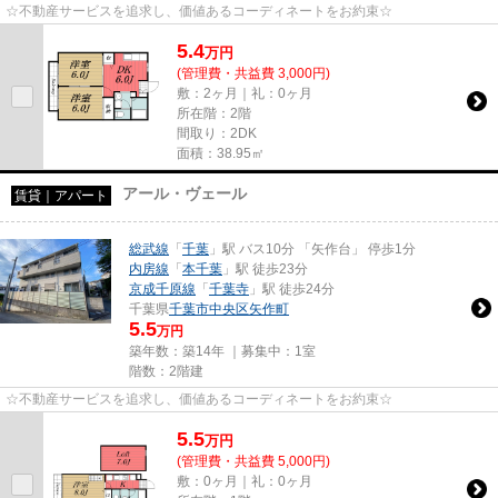
☆不動産サービスを追求し、価値あるコーディネートをお約束☆
5.4
万
円
(管理費・共益費 3,000円)
敷：2ヶ月｜礼：0ヶ月
所在階：2階
間取り：2DK
面積：38.95㎡
アール・ヴェール
賃貸｜アパート
総武線
「
千葉
」駅 バス10分 「矢作台」 停歩1分
内房線
「
本千葉
」駅 徒歩23分
京成千原線
「
千葉寺
」駅 徒歩24分
千葉県
千葉市中央区
矢作町
5.5
万円
築年数：築14年 ｜募集中：
1室
階数：2階建
☆不動産サービスを追求し、価値あるコーディネートをお約束☆
5.5
万
円
(管理費・共益費 5,000円)
敷：0ヶ月｜礼：0ヶ月