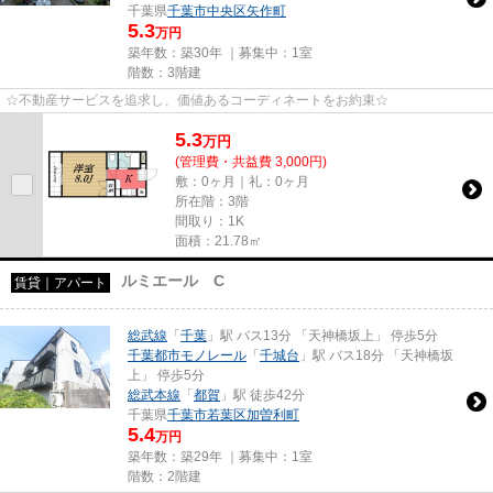
千葉県
千葉市中央区
矢作町
5.3
万円
築年数：築30年 ｜募集中：
1室
階数：3階建
☆不動産サービスを追求し、価値あるコーディネートをお約束☆
5.3
万
円
(管理費・共益費 3,000円)
敷：0ヶ月｜礼：0ヶ月
所在階：3階
間取り：1K
面積：21.78㎡
ルミエール C
賃貸｜アパート
総武線
「
千葉
」駅 バス13分 「天神橋坂上」 停歩5分
千葉都市モノレール
「
千城台
」駅 バス18分 「天神橋坂
上」 停歩5分
総武本線
「
都賀
」駅 徒歩42分
千葉県
千葉市若葉区
加曽利町
5.4
万円
築年数：築29年 ｜募集中：
1室
階数：2階建