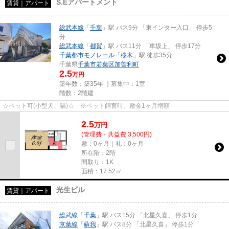
S.Eアパートメント
賃貸｜アパート
総武本線
「
千葉
」駅 バス9分 「東インター入口」 停歩5
分
総武本線
「
都賀
」駅 バス11分 「車坂上」 停歩17分
千葉都市モノレール
「
桜木
」駅 徒歩35分
千葉県
千葉市若葉区
加曽利町
2.5
万円
築年数：築35年 ｜募集中：
1室
階数：2階建
☆ペット可(小型犬、猫)☆ ※ペット飼育時、敷金1ヶ月増額
2.5
万
円
(管理費・共益費 3,500円)
敷：0ヶ月｜礼：0ヶ月
所在階：2階
間取り：1K
面積：17.52㎡
光生ビル
賃貸｜アパート
総武線
「
千葉
」駅 バス15分 「北星久喜」 停歩1分
京葉線
「
蘇我
」駅 バス8分 「北星久喜」 停歩1分