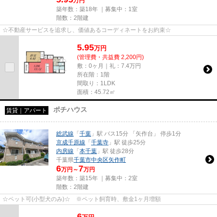
万円
築年数：築18年 ｜募集中：
1室
階数：2階建
☆不動産サービスを追求し、価値あるコーディネートをお約束☆
5.95
万
円
(管理費・共益費 2,200円)
敷：0ヶ月｜礼：7.4万円
所在階：1階
間取り：1LDK
面積：45.72㎡
ポチハウス
賃貸｜アパート
総武線
「
千葉
」駅 バス15分 「矢作台」 停歩1分
京成千原線
「
千葉寺
」駅 徒歩25分
内房線
「
本千葉
」駅 徒歩28分
千葉県
千葉市中央区
矢作町
6
7
万円～
万円
築年数：築15年 ｜募集中：
2室
階数：2階建
☆ペット可(小型犬のみ)☆ ※ペット飼育時、敷金1ヶ月増額
6