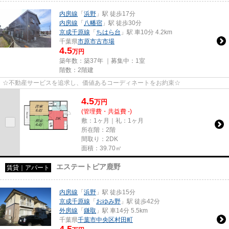
内房線
「
浜野
」駅 徒歩17分
内房線
「
八幡宿
」駅 徒歩30分
京成千原線
「
ちはら台
」駅 車10分 4.2km
千葉県
市原市
古市場
4.5
万円
築年数：築37年 ｜募集中：
1室
階数：2階建
☆不動産サービスを追求し、価値あるコーディネートをお約束☆
4.5
万
円
(管理費・共益費 -)
敷：1ヶ月｜礼：1ヶ月
所在階：2階
間取り：2DK
面積：39.70㎡
エステートピア鹿野
賃貸｜アパート
内房線
「
浜野
」駅 徒歩15分
京成千原線
「
おゆみ野
」駅 徒歩42分
外房線
「
鎌取
」駅 車14分 5.5km
千葉県
千葉市中央区
村田町