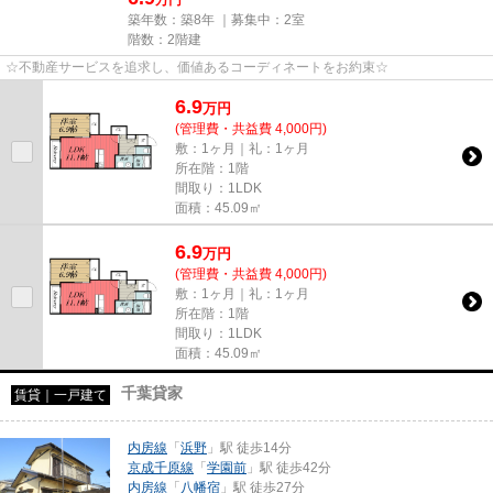
万円
築年数：築8年 ｜募集中：
2室
階数：2階建
☆不動産サービスを追求し、価値あるコーディネートをお約束☆
6.9
万
円
(管理費・共益費 4,000円)
敷：1ヶ月｜礼：1ヶ月
所在階：1階
間取り：1LDK
面積：45.09㎡
6.9
万
円
(管理費・共益費 4,000円)
敷：1ヶ月｜礼：1ヶ月
所在階：1階
間取り：1LDK
面積：45.09㎡
千葉貸家
賃貸｜一戸建て
内房線
「
浜野
」駅 徒歩14分
京成千原線
「
学園前
」駅 徒歩42分
内房線
「
八幡宿
」駅 徒歩27分