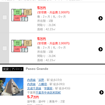
5
万
円
(管理費・共益費 2,000円)
敷：2ヶ月｜礼：0ヶ月
所在階：1階
間取り：2LDK
面積：42.23㎡
5
万
円
(管理費・共益費 2,000円)
敷：2ヶ月｜礼：0ヶ月
所在階：1階
間取り：2LDK
面積：42.23㎡
Paseo Grande
賃貸｜アパート
内房線
「
浜野
」駅 徒歩15分
内房線
「
八幡宿
」駅 徒歩28分
京成千原線
「
学園前
」駅 徒歩43分
千葉県
千葉市中央区
村田町
5.7
万円
築年数：築4年 ｜募集中：
2室