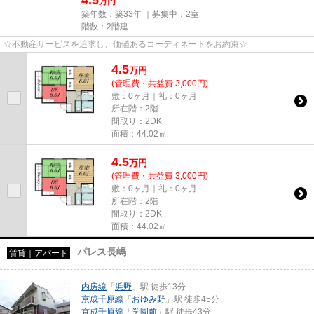
4.5
万円
築年数：築33年 ｜募集中：
2室
階数：2階建
☆不動産サービスを追求し、価値あるコーディネートをお約束☆
4.5
万
円
(管理費・共益費 3,000円)
敷：0ヶ月｜礼：0ヶ月
所在階：2階
間取り：2DK
面積：44.02㎡
4.5
万
円
(管理費・共益費 3,000円)
敷：0ヶ月｜礼：0ヶ月
所在階：2階
間取り：2DK
面積：44.02㎡
パレス長嶋
賃貸｜アパート
内房線
「
浜野
」駅 徒歩13分
京成千原線
「
おゆみ野
」駅 徒歩45分
京成千原線
「
学園前
」駅 徒歩43分