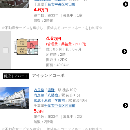
千葉県
千葉市中央区
村田町
4.6
万円
築年数：築33年 ｜募集中：
1室
階数：2階建
☆不動産サービスを追求し、価値あるコーディネートをお約束☆
4.6
万
円
(管理費・共益費 2,600円)
敷：0ヶ月｜礼：0ヶ月
所在階：2階
間取り：2DK
面積：40.04㎡
アイランドコーポ
賃貸｜アパート
内房線
「
浜野
」駅 徒歩10分
内房線
「
八幡宿
」駅 徒歩31分
京成千原線
「
学園前
」駅 徒歩40分
千葉県
千葉市中央区
村田町
5
万円
築年数：築33年 ｜募集中：
2室
階数：2階建
☆不動産サービスを追求し、価値あるコーディネートをお約束☆