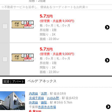
階数：2階建
☆不動産サービスを追求し、価値あるコーディネートをお約束☆
5.7
万
円
(管理費・共益費 9,000円)
敷：0ヶ月｜礼：0ヶ月
所在階：1階
間取り：1K
面積：22.00㎡
5.7
万
円
(管理費・共益費 9,000円)
敷：0ヶ月｜礼：0ヶ月
所在階：1階
間取り：1K
面積：22.00㎡
ベルデ アネックス
賃貸｜アパート
内房線
「
浜野
」駅 徒歩18分
京成千原線
「
おゆみ野
」駅 徒歩42分
外房線
「
鎌取
」駅 車16分 5.7km
千葉県
市原市
古市場
6.9