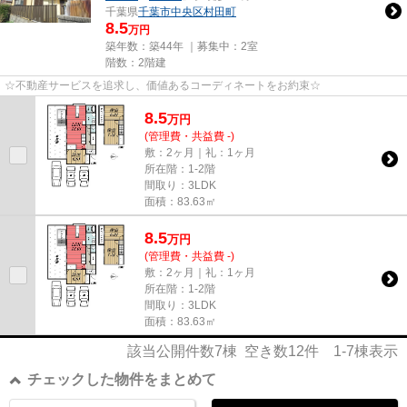
千葉県
千葉市中央区
村田町
8.5
万円
築年数：築44年 ｜募集中：
2室
階数：2階建
☆不動産サービスを追求し、価値あるコーディネートをお約束☆
8.5
万
円
(管理費・共益費 -)
敷：2ヶ月｜礼：1ヶ月
所在階：1-2階
間取り：3LDK
面積：83.63㎡
8.5
万
円
(管理費・共益費 -)
敷：2ヶ月｜礼：1ヶ月
所在階：1-2階
間取り：3LDK
面積：83.63㎡
該当公開件数
7
棟 空き数
12
件
1-7
棟表示
チェックした物件をまとめて