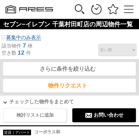
セブン−イレブン 千葉村田町店の周辺物件一覧
募集中のみ表示
7
該当物件
棟
12
空き数
件
さらに条件を絞り込む
物件リクエスト
チェックした物件をまとめて
検討リストに追加
お問い合わせ
コーポラス和
賃貸｜アパート