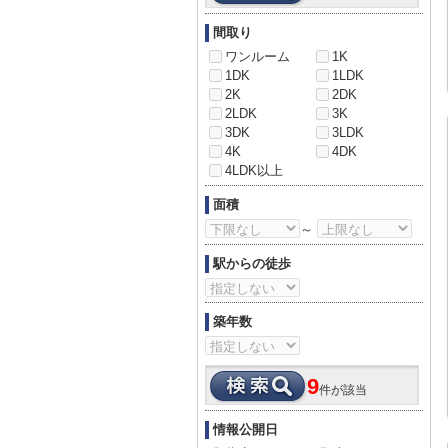
間取り
ワンルーム
1K
1DK
1LDK
2K
2DK
2LDK
3K
3DK
3LDK
4K
4DK
4LDK以上
面積
～
駅からの徒歩
築年数
9
件が該当
情報公開日