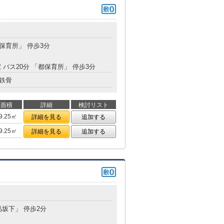
都保育所」 停歩3分
 バス20分 「都保育所」 停歩3分
鉄骨
面積
詳細
検討リスト
9.25㎡
詳細を見る
追加する
9.25㎡
詳細を見る
追加する
品坂下」 停歩2分