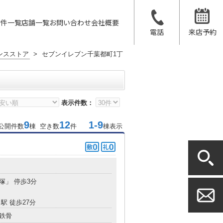
物件一覧
店舗一覧
お問い合わせ
会社概要
電話
来店予約
ンスストア
>
セブンイレブン千葉都町1丁
表示件数：
9
12
1-9
公開件数
棟 空き数
件
棟表示
貝塚」 停歩3分
駅 徒歩27分
鉄骨