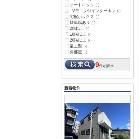
オートロック
(-)
TVモニタ付インターホン
(-)
宅配ボックス
(-)
駐車場あり
(-)
2階以上
(-)
10階以上
(-)
20階以上
(-)
最上階
(-)
角部屋
(-)
9
件が該当
新着物件