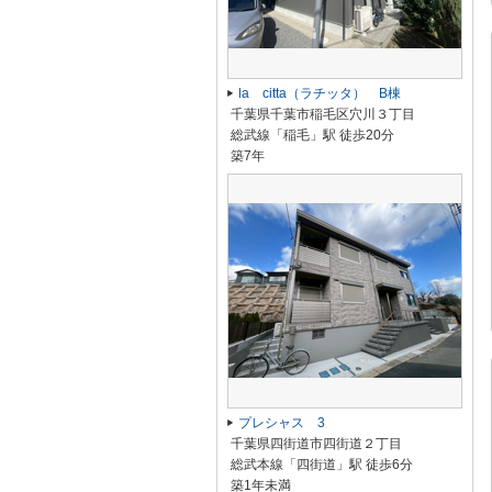
la citta（ラチッタ） B棟
千葉県千葉市稲毛区穴川３丁目
総武線「稲毛」駅 徒歩20分
築7年
プレシャス 3
千葉県四街道市四街道２丁目
総武本線「四街道」駅 徒歩6分
築1年未満