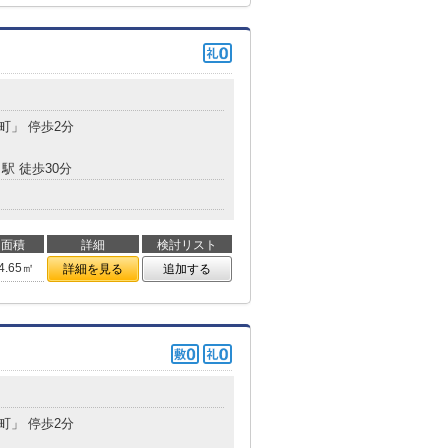
都町」 停歩2分
駅 徒歩30分
面積
詳細
検討リスト
4.65㎡
詳細を見る
追加する
都町」 停歩2分