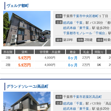
ヴェルデ都町
千葉県
千葉市中央区
都町
１丁目
住所
交通
総武線
「
千葉
」駅 バス16分 「
総武本線
「
東千葉
」駅 徒歩28分
千葉都市モノレール
「
千城台
」駅
築19年
2階建
軽量
築年
階数
構造
所在階
賃料
管理費・共益費
敷金
礼金
間取り
5.9
万円
0ヶ月
2階
4,000円
2万円
1K
2
5.9
万円
0ヶ月
2階
4,000円
2万円
1K
2
グランドソレーユ/高品町
千葉県
千葉市若葉区
高品町
住所
交通
総武線
「
千葉
」駅 バス9分 「高
総武本線
「
東千葉
」駅 徒歩20分