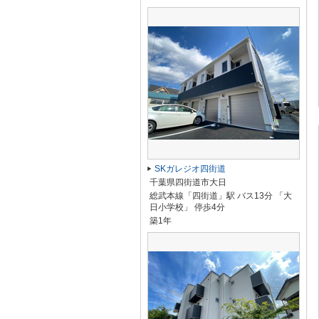
SKガレジオ四街道
千葉県四街道市大日
総武本線「四街道」駅 バス13分 「大
日小学校」 停歩4分
築1年