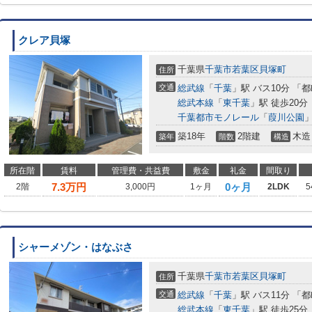
クレア貝塚
千葉県
千葉市若葉区
貝塚町
住所
交通
総武線
「
千葉
」駅 バス10分 「
総武本線
「
東千葉
」駅 徒歩20分
千葉都市モノレール
「
葭川公園
」
築18年
2階建
木造
築年
階数
構造
所在階
賃料
管理費・共益費
敷金
礼金
間取り
7.3
万円
0ヶ月
2階
3,000円
1ヶ月
2LDK
5
シャーメゾン・はなぶさ
千葉県
千葉市若葉区
貝塚町
住所
交通
総武線
「
千葉
」駅 バス11分 「
総武本線
「
東千葉
」駅 徒歩25分