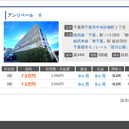
アンリベール Ⅱ
千葉県
千葉市中央区
都町
１丁目
住所
交通
総武線
「
千葉
」駅 バス19分 「
総武本線
「
東千葉
」駅 徒歩28分
千葉都市モノレール
「
葭川公園
」
築34年
5階建
鉄筋
築年
階数
構造
所在階
賃料
管理費・共益費
敷金
礼金
間取り
7.5
万円
0ヶ月
0ヶ月
3階
5,000円
3LDK
7.5
万円
0ヶ月
0ヶ月
3階
5,000円
3LDK
該当