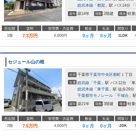
総武本線
「
都賀
」駅 バス14分 
築14年
2階建
軽量
築年
階数
構造
所在階
賃料
管理費・共益費
敷金
礼金
間取り
7.3
万円
0ヶ月
0ヶ月
1階
6,000円
1LDK
セジュール山の根
千葉県
千葉市中央区
都町
１丁目
住所
交通
総武線
「
千葉
」駅 バス12分 「
総武本線
「
東千葉
」駅 徒歩29分
千葉都市モノレール
「
千城台
」駅
築21年
3階建
軽量
築年
階数
構造
所在階
賃料
管理費・共益費
敷金
礼金
間取り
7.5
万円
0ヶ月
0ヶ月
2階
4,000円
2DK