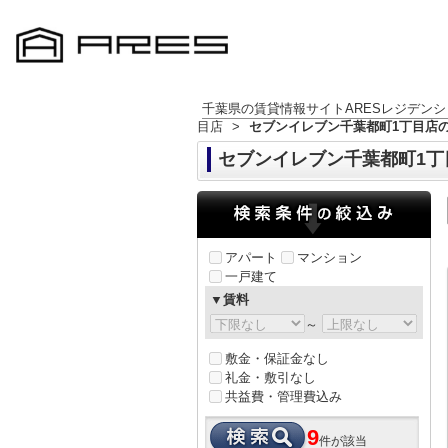
千葉県の賃貸情報サイトARESレジデンシ
目店
>
セブンイレブン千葉都町1丁目店
セブンイレブン千葉都町1丁
アパート
マンション
一戸建て
▼賃料
～
敷金・保証金なし
礼金・敷引なし
共益費・管理費込み
9
件が該当