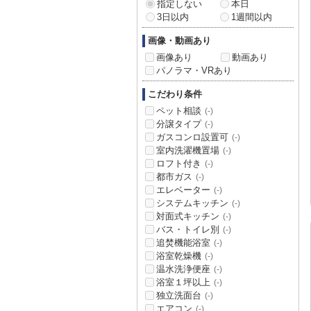
指定しない
本日
3日以内
1週間以内
画像・動画あり
画像あり
動画あり
パノラマ・VRあり
こだわり条件
ペット相談
(-)
分譲タイプ
(-)
ガスコンロ設置可
(-)
室内洗濯機置場
(-)
ロフト付き
(-)
都市ガス
(-)
エレベーター
(-)
システムキッチン
(-)
対面式キッチン
(-)
バス・トイレ別
(-)
追焚機能浴室
(-)
浴室乾燥機
(-)
温水洗浄便座
(-)
浴室１坪以上
(-)
独立洗面台
(-)
エアコン
(-)