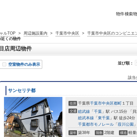
物件検索
ャルTOP
>
周辺施設案内
>
千葉市中央区
>
千葉市中央区のコンビニエ
の近くの物件
目店周辺物件
並び順：
空室物件のみ表示
該当
サンセリテ都
千葉県
千葉市中央区
都町
１丁目
住所
交通
総武線
「
千葉
」駅 バス15分 「
総武本線
「
東千葉
」駅 徒歩24分
千葉都市モノレール
「
葭川公園
」
築38年
2階建
軽量
築年
階数
構造