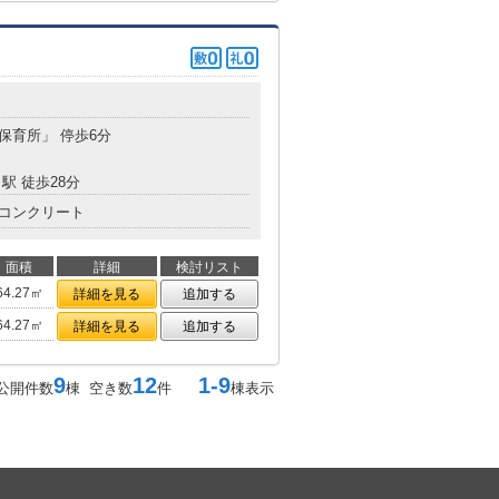
都保育所」 停歩6分
駅 徒歩28分
コンクリート
面積
詳細
検討リスト
64.27㎡
詳細を見る
追加する
64.27㎡
詳細を見る
追加する
9
12
1-9
公開件数
棟 空き数
件
棟表示