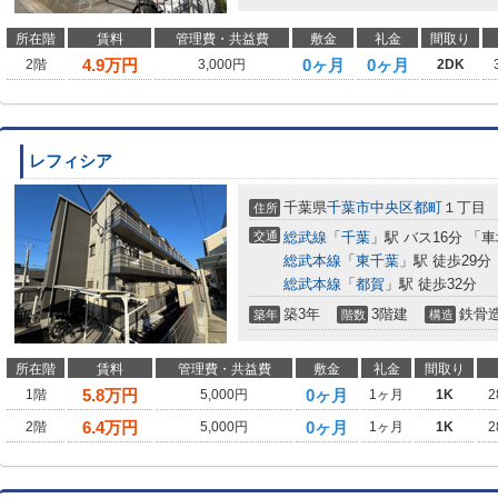
所在階
賃料
管理費・共益費
敷金
礼金
間取り
4.9
万円
0ヶ月
0ヶ月
2階
3,000円
2DK
レフィシア
千葉県
千葉市中央区
都町
１丁目
住所
交通
総武線
「
千葉
」駅 バス16分 「
総武本線
「
東千葉
」駅 徒歩29分
総武本線
「
都賀
」駅 徒歩32分
築3年
3階建
鉄骨
築年
階数
構造
所在階
賃料
管理費・共益費
敷金
礼金
間取り
5.8
万円
0ヶ月
1階
5,000円
1ヶ月
1K
2
6.4
万円
0ヶ月
2階
5,000円
1ヶ月
1K
2