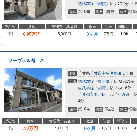
総武本線
「
都賀
」駅 バス7分 「
築10年
2階建
軽量
築年
階数
構造
所在階
賃料
管理費・共益費
敷金
礼金
間取り
6.95
万円
0ヶ月
1階
5,000円
7万円
1LDK
フーヴェル都 A
千葉県
千葉市中央区
都町
１丁目
住所
交通
総武本線
「
東千葉
」駅 徒歩23分
総武本線
「
都賀
」駅 バス16分 
千葉都市モノレール
「
小倉台
」駅
4分
築18年
2階建
軽量
築年
階数
構造
所在階
賃料
管理費・共益費
敷金
礼金
間取り
7.3
万円
0ヶ月
1階
5,000円
1万円
1LDK
4