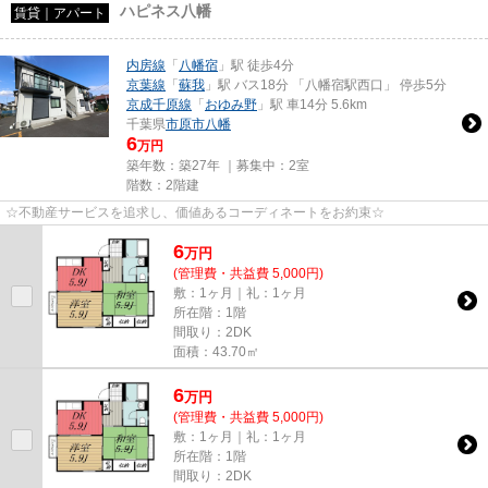
ハピネス八幡
賃貸｜アパート
内房線
「
八幡宿
」駅 徒歩4分
京葉線
「
蘇我
」駅 バス18分 「八幡宿駅西口」 停歩5分
京成千原線
「
おゆみ野
」駅 車14分 5.6km
千葉県
市原市
八幡
6
万円
築年数：築27年 ｜募集中：
2室
階数：2階建
☆不動産サービスを追求し、価値あるコーディネートをお約束☆
6
万
円
(管理費・共益費 5,000円)
敷：1ヶ月｜礼：1ヶ月
所在階：1階
間取り：2DK
面積：43.70㎡
6
万
円
(管理費・共益費 5,000円)
敷：1ヶ月｜礼：1ヶ月
所在階：1階
間取り：2DK