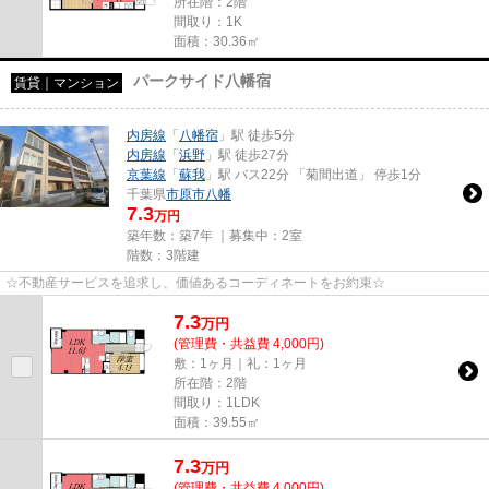
所在階：2階
間取り：1K
面積：30.36㎡
パークサイド八幡宿
賃貸｜マンション
内房線
「
八幡宿
」駅 徒歩5分
内房線
「
浜野
」駅 徒歩27分
京葉線
「
蘇我
」駅 バス22分 「菊間出道」 停歩1分
千葉県
市原市
八幡
7.3
万円
築年数：築7年 ｜募集中：
2室
階数：3階建
☆不動産サービスを追求し、価値あるコーディネートをお約束☆
7.3
万
円
(管理費・共益費 4,000円)
敷：1ヶ月｜礼：1ヶ月
所在階：2階
間取り：1LDK
面積：39.55㎡
7.3
万
円
(管理費・共益費 4,000円)