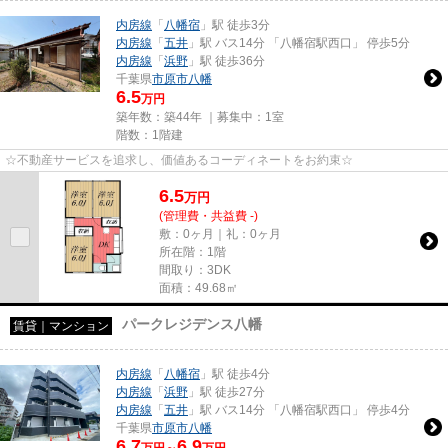
内房線
「
八幡宿
」駅 徒歩3分
内房線
「
五井
」駅 バス14分 「八幡宿駅西口」 停歩5分
内房線
「
浜野
」駅 徒歩36分
千葉県
市原市
八幡
6.5
万円
築年数：築44年 ｜募集中：
1室
階数：1階建
☆不動産サービスを追求し、価値あるコーディネートをお約束☆
6.5
万
円
(管理費・共益費 -)
敷：0ヶ月｜礼：0ヶ月
所在階：1階
間取り：3DK
面積：49.68㎡
パークレジデンス八幡
賃貸｜マンション
内房線
「
八幡宿
」駅 徒歩4分
内房線
「
浜野
」駅 徒歩27分
内房線
「
五井
」駅 バス14分 「八幡宿駅西口」 停歩4分
千葉県
市原市
八幡
6.7
6.9