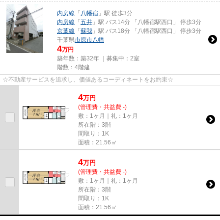
内房線
「
八幡宿
」駅 徒歩3分
内房線
「
五井
」駅 バス14分 「八幡宿駅西口」 停歩3分
京葉線
「
蘇我
」駅 バス18分 「八幡宿駅西口」 停歩3分
千葉県
市原市
八幡
4
万円
築年数：築32年 ｜募集中：
2室
階数：4階建
☆不動産サービスを追求し、価値あるコーディネートをお約束☆
4
万
円
(管理費・共益費 -)
敷：1ヶ月｜礼：1ヶ月
所在階：3階
間取り：1K
面積：21.56㎡
4
万
円
(管理費・共益費 -)
敷：1ヶ月｜礼：1ヶ月
所在階：3階
間取り：1K
面積：21.56㎡