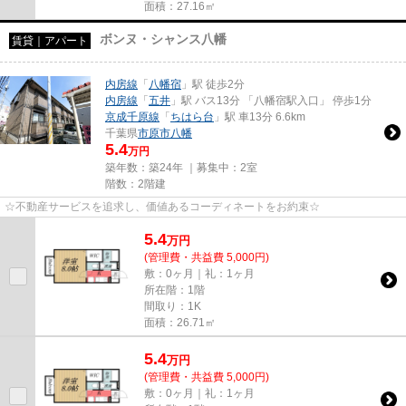
面積：27.16㎡
ボンヌ・シャンス八幡
賃貸｜アパート
内房線
「
八幡宿
」駅 徒歩2分
内房線
「
五井
」駅 バス13分 「八幡宿駅入口」 停歩1分
京成千原線
「
ちはら台
」駅 車13分 6.6km
千葉県
市原市
八幡
5.4
万円
築年数：築24年 ｜募集中：
2室
階数：2階建
☆不動産サービスを追求し、価値あるコーディネートをお約束☆
5.4
万
円
(管理費・共益費 5,000円)
敷：0ヶ月｜礼：1ヶ月
所在階：1階
間取り：1K
面積：26.71㎡
5.4
万
円
(管理費・共益費 5,000円)
敷：0ヶ月｜礼：1ヶ月