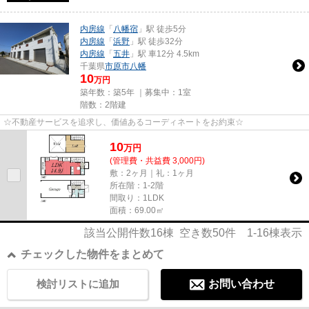
内房線
「
八幡宿
」駅 徒歩5分
内房線
「
浜野
」駅 徒歩32分
内房線
「
五井
」駅 車12分 4.5km
千葉県
市原市
八幡
10
万円
築年数：築5年 ｜募集中：
1室
階数：2階建
☆不動産サービスを追求し、価値あるコーディネートをお約束☆
10
万
円
(管理費・共益費 3,000円)
敷：2ヶ月｜礼：1ヶ月
所在階：1-2階
間取り：1LDK
面積：69.00㎡
該当公開件数
16
棟 空き数
50
件
1-16
棟表示
チェックした物件をまとめて
検討リストに追加
お問い合わせ