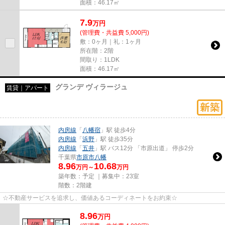
面積：46.17㎡
7.9
万
円
(管理費・共益費 5,000円)
敷：0ヶ月｜礼：1ヶ月
所在階：2階
間取り：1LDK
面積：46.17㎡
グランデ ヴィラージュ
賃貸｜アパート
内房線
「
八幡宿
」駅 徒歩4分
内房線
「
浜野
」駅 徒歩35分
内房線
「
五井
」駅 バス12分 「市原出道」 停歩2分
千葉県
市原市
八幡
8.96
10.68
万円～
万円
築年数：予定 ｜募集中：
23室
階数：2階建
☆不動産サービスを追求し、価値あるコーディネートをお約束☆
8.96
万
円