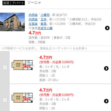
ソーニャ
賃貸｜アパート
内房線
「
八幡宿
」駅 徒歩7分
内房線
「
五井
」駅 バス13分 「八幡宿駅入口」 停歩3分
京葉線
「
蘇我
」駅 バス18分 「八幡本町」 停歩1分
千葉県
市原市
八幡
4.7
万円
築年数：築20年 ｜募集中：
2室
階数：2階建
☆不動産サービスを追求し、価値あるコーディネートをお約束☆
4.7
万
円
(管理費・共益費 3,000円)
敷：1ヶ月｜礼：1ヶ月
所在階：1階
間取り：1K
面積：27.16㎡
4.7
万
円
(管理費・共益費 3,000円)
敷：1ヶ月｜礼：1ヶ月
所在階：1階
間取り：1K