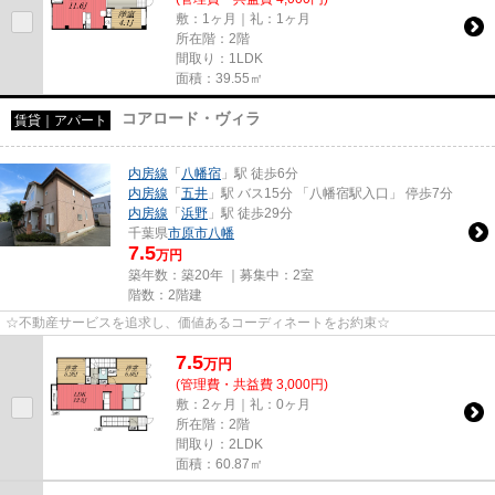
敷：1ヶ月｜礼：1ヶ月
所在階：2階
間取り：1LDK
面積：39.55㎡
コアロード・ヴィラ
賃貸｜アパート
内房線
「
八幡宿
」駅 徒歩6分
内房線
「
五井
」駅 バス15分 「八幡宿駅入口」 停歩7分
内房線
「
浜野
」駅 徒歩29分
千葉県
市原市
八幡
7.5
万円
築年数：築20年 ｜募集中：
2室
階数：2階建
☆不動産サービスを追求し、価値あるコーディネートをお約束☆
7.5
万
円
(管理費・共益費 3,000円)
敷：2ヶ月｜礼：0ヶ月
所在階：2階
間取り：2LDK
面積：60.87㎡