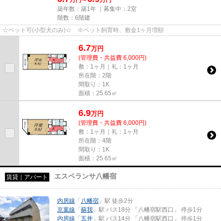
万円～
万円
築年数：築1年 ｜募集中：
2室
階数：6階建
☆ペット可(小型犬のみ)☆ ※ペット飼育時、敷金1ヶ月増額
6.7
万
円
(管理費・共益費 6,000円)
敷：1ヶ月｜礼：1ヶ月
所在階：2階
間取り：1K
面積：25.65㎡
6.9
万
円
(管理費・共益費 6,000円)
敷：1ヶ月｜礼：1ヶ月
所在階：4階
間取り：1K
面積：25.65㎡
エスペランサ八幡宿
賃貸｜アパート
内房線
「
八幡宿
」駅 徒歩2分
京葉線
「
蘇我
」駅 バス18分 「八幡宿駅西口」 停歩1分
内房線
「
五井
」駅 バス14分 「八幡宿駅西口」 停歩1分