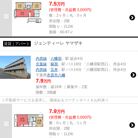
7.5
万
円
(管理費・共益費 3,000円)
敷：2ヶ月｜礼：0ヶ月
所在階：2階
間取り：2LDK
面積：60.87㎡
ジェンティーレ ヤマザキ
賃貸｜アパート
内房線
「
八幡宿
」駅 徒歩4分
京葉線
「
蘇我
」駅 バス18分 「八幡宿駅西口」 停歩4分
内房線
「
五井
」駅 バス14分 「八幡宿駅西口」 停歩4分
千葉県
市原市
八幡
7.9
万円
築年数：築18年 ｜募集中：
2室
階数：3階建
☆不動産サービスを追求し、価値あるコーディネートをお約束☆
7.9
万
円
(管理費・共益費 5,000円)
敷：0ヶ月｜礼：1ヶ月
所在階：2階
間取り：1LDK