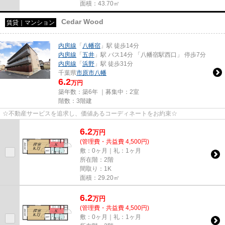
面積：43.70㎡
Cedar Wood
賃貸｜マンション
内房線
「
八幡宿
」駅 徒歩14分
内房線
「
五井
」駅 バス14分 「八幡宿駅西口」 停歩7分
内房線
「
浜野
」駅 徒歩31分
千葉県
市原市
八幡
6.2
万円
築年数：築6年 ｜募集中：
2室
階数：3階建
☆不動産サービスを追求し、価値あるコーディネートをお約束☆
6.2
万
円
(管理費・共益費 4,500円)
敷：0ヶ月｜礼：1ヶ月
所在階：2階
間取り：1K
面積：29.20㎡
6.2
万
円
(管理費・共益費 4,500円)
敷：0ヶ月｜礼：1ヶ月