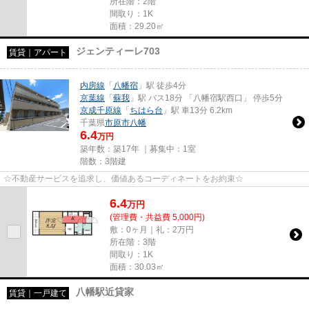
所在階：2階
間取り：1K
面積：29.20㎡
ジェンティーレ703
賃貸｜アパート
内房線
「
八幡宿
」駅 徒歩4分
京葉線
「
蘇我
」駅 バス18分 「八幡宿駅西口」 停歩5分
京成千原線
「
ちはら台
」駅 車13分 6.2km
千葉県
市原市
八幡
6.4
万円
築年数：築17年 ｜募集中：
1室
階数：3階建
☆不動産サービスを追求し、価値あるコーディネートをお約束☆
6.4
万
円
(管理費・共益費 5,000円)
敷：0ヶ月｜礼：2万円
所在階：3階
間取り：1K
面積：30.03㎡
八幡駅近貸家
賃貸｜一戸建て