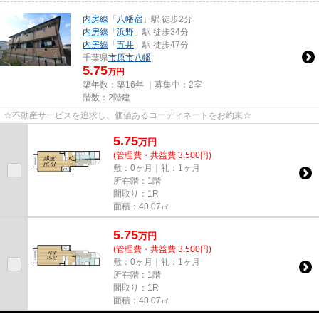
内房線
「
八幡宿
」駅 徒歩2分
内房線
「
浜野
」駅 徒歩34分
内房線
「
五井
」駅 徒歩47分
千葉県
市原市
八幡
5.75
万円
築年数：築16年 ｜募集中：
2室
階数：2階建
☆不動産サービスを追求し、価値あるコーディネートをお約束☆
5.75
万
円
(管理費・共益費 3,500円)
敷：0ヶ月｜礼：1ヶ月
所在階：1階
間取り：1R
面積：40.07㎡
5.75
万
円
(管理費・共益費 3,500円)
敷：0ヶ月｜礼：1ヶ月
所在階：1階
間取り：1R
面積：40.07㎡