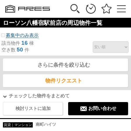
ローソン八幡宿駅前店の周辺物件一覧
募集中のみ表示
16
該当物件
棟
50
空き数
件
さらに条件を絞り込む
物件リクエスト
チェックした物件をまとめて
検討リストに追加
お問い合わせ
南町ハイツ
賃貸｜マンション