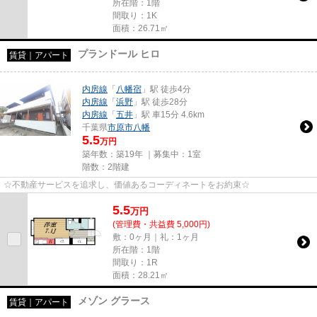
所在階：1階
間取り：1K
面積：26.71㎡
プランドール ヒロ
賃貸｜アパート
内房線
「
八幡宿
」駅 徒歩4分
内房線
「
浜野
」駅 徒歩28分
内房線
「
五井
」駅 車15分 4.6km
千葉県
市原市
八幡
5.5
万円
築年数：築19年 ｜募集中：
1室
階数：2階建
☆不動産サービスを追求し、価値あるコーディネートをお約束☆
5.5
万
円
(管理費・共益費 5,000円)
敷：0ヶ月｜礼：1ヶ月
所在階：1階
間取り：1R
面積：28.21㎡
メゾン グラース
賃貸｜アパート