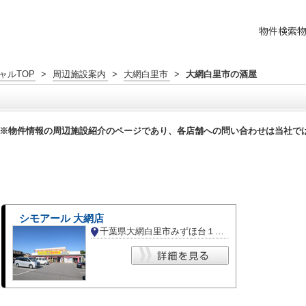
物件検索
ャルTOP
>
周辺施設案内
>
大網白里市
>
大網白里市の酒屋
※物件情報の周辺施設紹介のページであり、各店舗への問い合わせは当社で
シモアール 大網店
千葉県大網白里市みずほ台１丁目