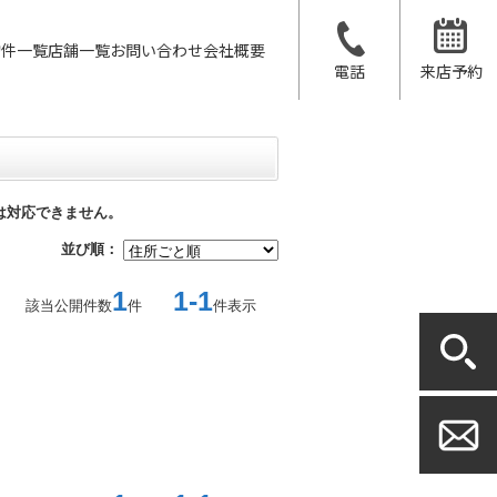
物件一覧
店舗一覧
お問い合わせ
会社概要
電話
来店予約
は対応できません。
並び順：
1
1-1
該当公開件数
件
件表示