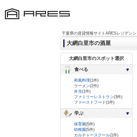
千葉県の賃貸情報サイトARESレジデンシ
大網白里市の酒屋
大網白里市のスポット選択
食べる
和風料理
(1件)
ラーメン
(2件)
弁当
(1件)
ファミリーレストラン
(3件)
ファーストフード
(1件)
学ぶ
保育園
(5件)
幼稚園
(5件)
カルチャースクール
(1件)