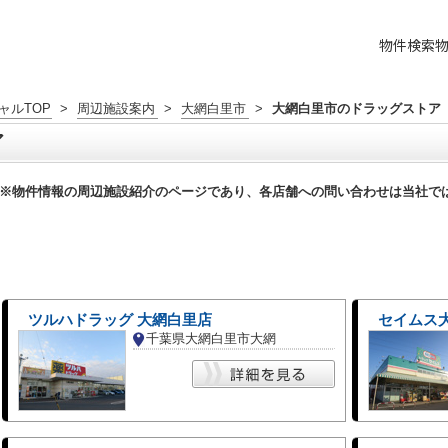
物件検索
ャルTOP
>
周辺施設案内
>
大網白里市
>
大網白里市のドラッグストア
ア
※物件情報の周辺施設紹介のページであり、各店舗への問い合わせは当社で
ツルハドラッグ 大網白里店
セイムス
千葉県大網白里市大網