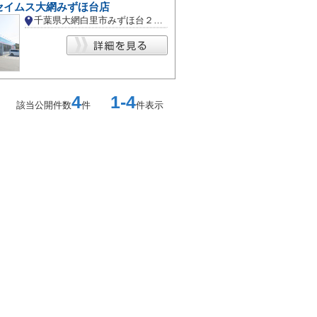
セイムス大網みずほ台店
千葉県大網白里市みずほ台２丁目
4
1-4
該当公開件数
件
件表示