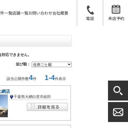
物件一覧
店舗一覧
お問い合わせ
会社概要
電話
来店予約
は対応できません。
並び順：
4
1-4
該当公開件数
件
件表示
大網店
千葉県大網白里市経田