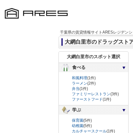
千葉県の賃貸情報サイトARESレジデンシ
大網白里市のドラッグスト
大網白里市のスポット選択
食べる
和風料理
(1件)
ラーメン
(2件)
弁当
(1件)
ファミリーレストラン
(3件)
ファーストフード
(1件)
学ぶ
保育園
(5件)
幼稚園
(5件)
カルチャースクール
(1件)