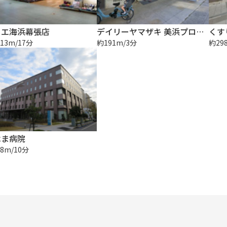
リエ海浜幕張店
デイリーヤマザキ 美浜プロムナード店
13m/17分
約191m/3分
約29
はま病院
8m/10分