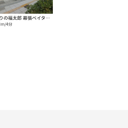
くすりの福太郎 幕張ベイタウン店
8m/4分