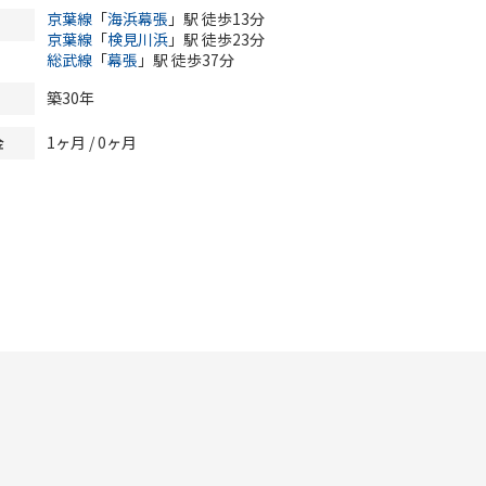
京葉線
「
海浜幕張
」駅 徒歩13分
京葉線
「
検見川浜
」駅 徒歩23分
総武線
「
幕張
」駅 徒歩37分
築30年
1ヶ月 /
0ヶ月
金