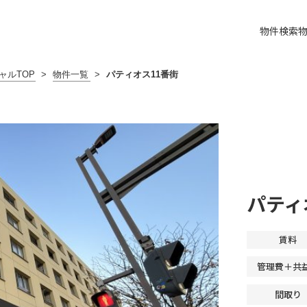
物件検索
ャルTOP
>
物件一覧
>
パティオス11番街
パティ
賃料
管理費＋共
間取り