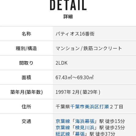
詳細
名称
パティオス16番街
種別/構造
マンション / 鉄筋コンクリート
間取り
2LDK
面積
67.43㎡～69.30㎡
築年月(築年数)
1997年 2月( 築29年 )
住所
千葉県
千葉市美浜区
打瀬
２丁目
交通
京葉線
「
海浜幕張
」駅 徒歩15分
京葉線
「
検見川浜
」駅 徒歩25分
総武線
「
幕張
」駅 徒歩37分