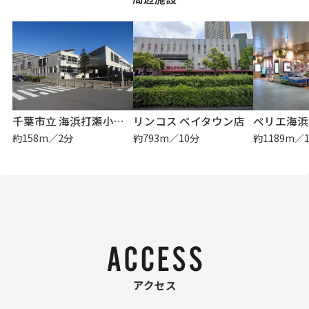
千葉市立 海浜打瀬小学校
リンコス ベイタウン店
ペリエ海浜
約158m／2分
約793m／10分
約1189m／
アクセス