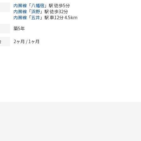
内房線
「
八幡宿
」駅 徒歩5分
内房線
「
浜野
」駅 徒歩32分
内房線
「
五井
」駅 車12分 4.5km
築5年
2ヶ月 / 1ヶ月
金