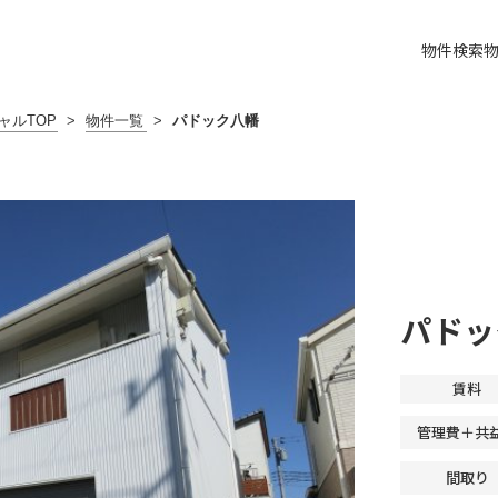
物件検索
ャルTOP
>
物件一覧
>
パドック八幡
パドッ
賃料
管理費＋共
間取り