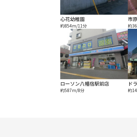
心花幼稚園
市
約854m/11分
約36
ローソン八幡宿駅前店
ド
約587m/8分
約14