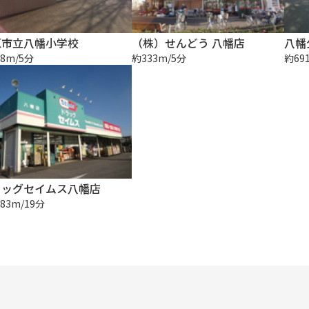
原市立八幡小学校
（株）せんどう 八幡店
八幡
8m/5分
約333m/5分
約69
ラッグセイムス八幡店
83m/19分