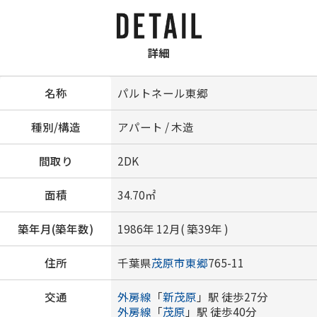
詳細
名称
パルトネール東郷
種別/構造
アパート / 木造
間取り
2DK
面積
34.70㎡
築年月(築年数)
1986年 12月( 築39年 )
住所
千葉県
茂原市
東郷
765-11
交通
外房線
「
新茂原
」駅 徒歩27分
外房線
「
茂原
」駅 徒歩40分