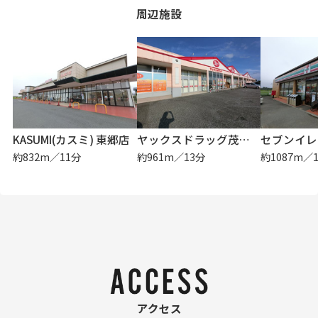
周辺施設
KASUMI(カスミ) 東郷店
ヤックスドラッグ茂原谷本
約832m／11分
約961m／13分
約1087m／
アクセス