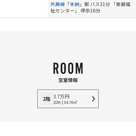
外房線
「
本納
」駅 バス31分 「東郷福
祉センター」 停歩16分
空室情報
3.7
万
円
2階
2DK | 34.70㎡