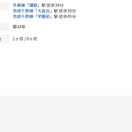
外房線
「
鎌取
」駅 徒歩34分
京成千原線
「
大森台
」駅 徒歩30分
京成千原線
「
学園前
」駅 徒歩45分
築34年
1ヶ月 /
0ヶ月
金