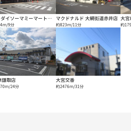
ザ・ダイソーマミーマート仁戸名店
マクドナルド 大網街道赤井店
大宮I
4m/9分
約823m/11分
約17
M鎌取店
大宮交番
70m/24分
約2476m/31分