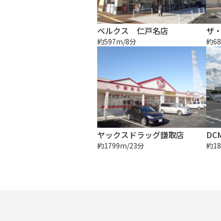
ベルクス 仁戸名店
約597m/8分
約68
ヤックスドラッグ鎌取店
DC
約1799m/23分
約18