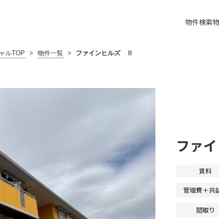
物件検索
ャルTOP
>
物件一覧
>
ファインヒルズ Ⅱ
ファイ
賃料
管理費＋共
間取り