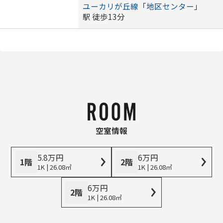
ユーカリが丘線
「
地区センター
」
駅 徒歩13分
空室情報
5.8
万
円
6
万
円
1階
2階
1K | 26.08㎡
1K | 26.08㎡
6
万
円
2階
1K | 26.08㎡