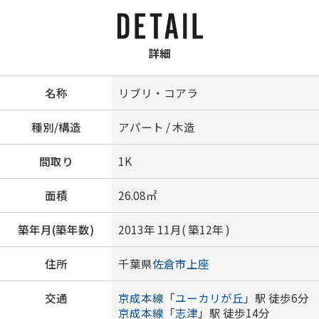
詳細
名称
リブリ・コアラ
種別/構造
アパート / 木造
間取り
1K
面積
26.08㎡
築年月(築年数)
2013年 11月( 築12年 )
住所
千葉県
佐倉市
上座
交通
京成本線
「
ユーカリが丘
」駅 徒歩6分
京成本線
「
志津
」駅 徒歩14分