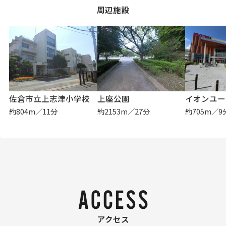
周辺施設
佐倉市立上志津小学校
上座公園
イオンユー
約804m／11分
約2153m／27分
約705m／9
アクセス