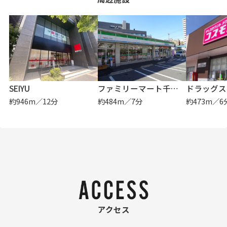
SEIYU
ファミリーマート千葉祐光一丁目店
約946m／12分
約484m／7分
約473m／6
アクセス