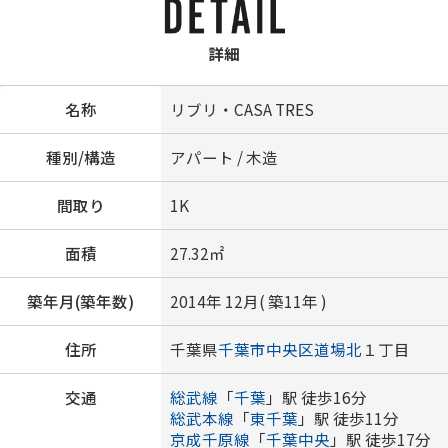
詳細
名称
リブリ・CASA TRES
種別/構造
アパート / 木造
間取り
1K
面積
27.32㎡
築年月(築年数)
2014年 12月( 築11年 )
住所
千葉県
千葉市中央区
道場北
１丁目
交通
総武線
「
千葉
」駅 徒歩16分
総武本線
「
東千葉
」駅 徒歩11分
京成千原線
「
千葉中央
」駅 徒歩17分