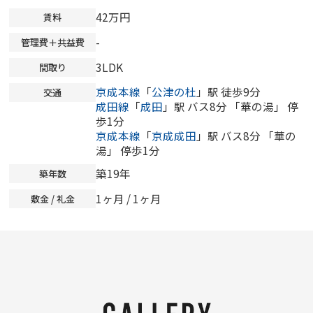
42万円
賃料
-
管理費＋共益費
3LDK
間取り
京成本線
「
公津の杜
」駅 徒歩9分
交通
成田線
「
成田
」駅 バス8分 「華の湯」 停
歩1分
京成本線
「
京成成田
」駅 バス8分 「華の
湯」 停歩1分
築19年
築年数
1ヶ月 / 1ヶ月
敷金 / 礼金