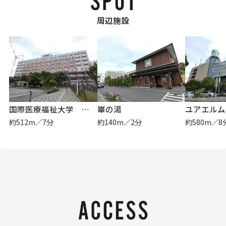
周辺施設
国際医療福祉大学 成田キャンパス
崋の湯
ユアエルム
約512m／7分
約140m／2分
約580m／8