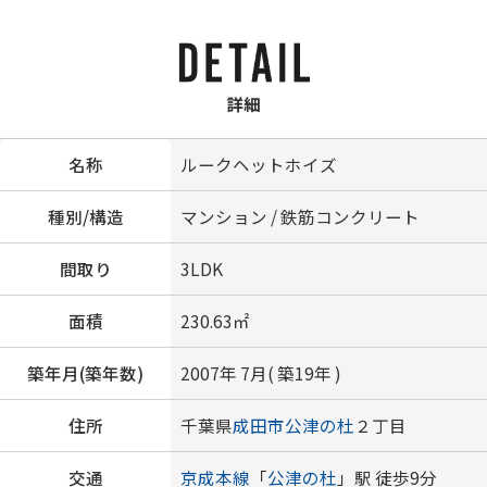
詳細
名称
ルークヘットホイズ
種別/構造
マンション / 鉄筋コンクリート
間取り
3LDK
面積
230.63㎡
築年月(築年数)
2007年 7月( 築19年 )
住所
千葉県
成田市
公津の杜
２丁目
交通
京成本線
「
公津の杜
」駅 徒歩9分