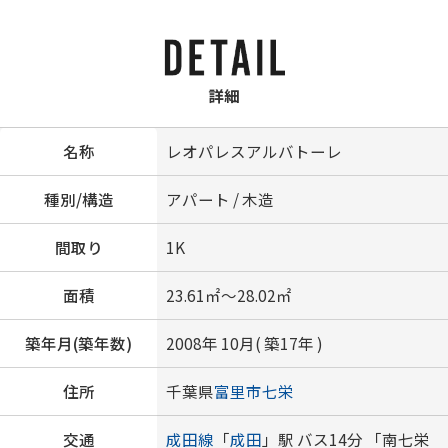
詳細
名称
レオパレスアルバトーレ
種別/構造
アパート / 木造
間取り
1K
面積
23.61㎡～28.02㎡
築年月(築年数)
2008年 10月( 築17年 )
住所
千葉県
富里市
七栄
交通
成田線
「
成田
」駅 バス14分 「南七栄