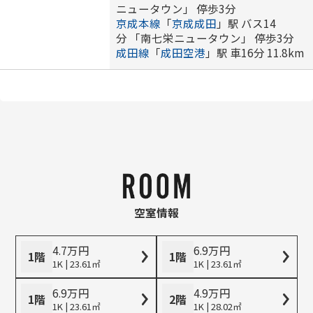
ニュータウン」 停歩3分
京成本線
「
京成成田
」駅 バス14
分 「南七栄ニュータウン」 停歩3分
成田線
「
成田空港
」駅 車16分 11.8km
空室情報
4.7
万
円
6.9
万
円
1階
1階
1K | 23.61㎡
1K | 23.61㎡
6.9
万
円
4.9
万
円
1階
2階
1K | 23.61㎡
1K | 28.02㎡