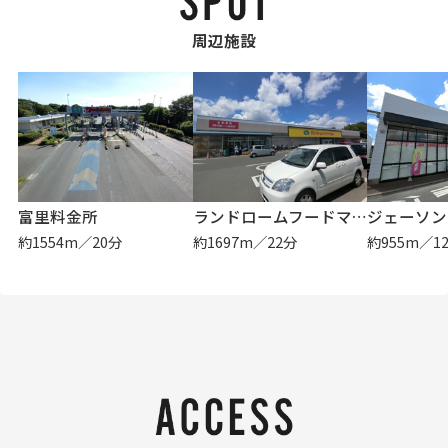
周辺施設
富里料金所
ランドロームフードマーケット 富里店
ジェーソン
約1554m／20分
約1697m／22分
約955m／1