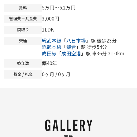
5万円～5.2万円
賃料
3,000円
管理費＋共益費
1LDK
間取り
総武本線
「
八日市場
」駅 徒歩23分
交通
総武本線
「
飯倉
」駅 徒歩54分
成田線
「
成田空港
」駅 車36分 21.0km
築40年
築年数
0ヶ月
/
0ヶ月
敷金 / 礼金
画像