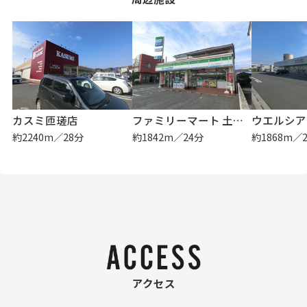
カスミ匝瑳店
ファミリーマート 土屋八日市場駅前店
ウエルシア
約2240m／28分
約1842m／24分
約1868m／
アクセス