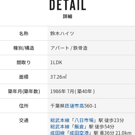
詳細
名称
鈴木ハイツ
種別/構造
アパート / 鉄骨造
間取り
1LDK
面積
37.26㎡
築年月(築年数)
1986年 7月( 築40年 )
住所
千葉県
匝瑳市
高
560-1
交通
総武本線
「
八日市場
」駅 徒歩23分
総武本線
「
飯倉
」駅 徒歩54分
成田線
「
成田空港
」駅 車36分 21.0km