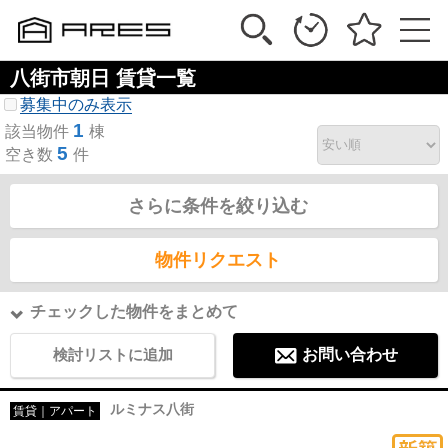
八街市朝日 賃貸一覧
募集中のみ表示
1
該当物件
棟
5
空き数
件
さらに条件を絞り込む
物件リクエスト
チェックした物件をまとめて
検討リストに追加
お問い合わせ
ルミナス八街
賃貸｜アパート