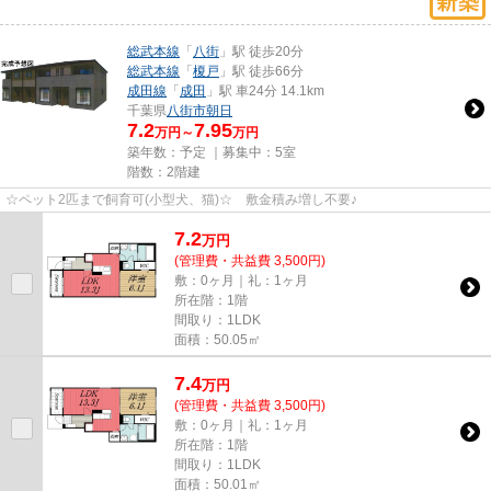
総武本線
「
八街
」駅 徒歩20分
総武本線
「
榎戸
」駅 徒歩66分
成田線
「
成田
」駅 車24分 14.1km
千葉県
八街市
朝日
7.2
7.95
万円～
万円
築年数：予定 ｜募集中：
5室
階数：2階建
☆ペット2匹まで飼育可(小型犬、猫)☆ 敷金積み増し不要♪
7.2
万
円
(管理費・共益費 3,500円)
敷：0ヶ月｜礼：1ヶ月
所在階：1階
間取り：1LDK
面積：50.05㎡
7.4
万
円
(管理費・共益費 3,500円)
敷：0ヶ月｜礼：1ヶ月
所在階：1階
間取り：1LDK
面積：50.01㎡