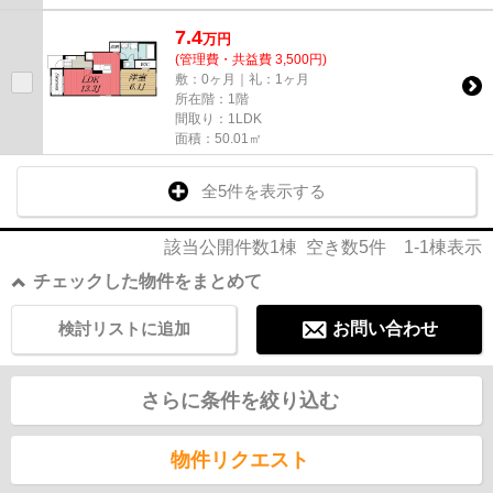
7.4
万
円
(管理費・共益費 3,500円)
敷：0ヶ月｜礼：1ヶ月
所在階：1階
間取り：1LDK
面積：50.01㎡
全5件を表示する
該当公開件数
1
棟 空き数
5
件
1-1
棟表示
チェックした物件をまとめて
検討リストに追加
お問い合わせ
さらに条件を絞り込む
物件リクエスト