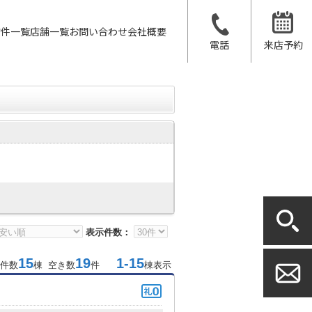
物件一覧
店舗一覧
お問い合わせ
会社概要
電話
来店予約
表示件数：
15
19
1-15
件数
棟 空き数
件
棟表示