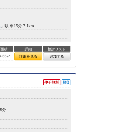
央
」駅 車15分 7.1km
面積
詳細
検討リスト
4.66㎡
詳細を見る
追加する
9分