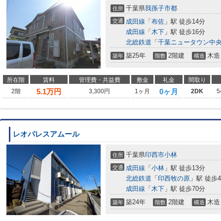
千葉県
我孫子市
都
住所
交通
成田線
「
布佐
」駅 徒歩14分
成田線
「
木下
」駅 徒歩16分
北総鉄道
「
千葉ニュータウン中
築25年
2階建
木造
築年
階数
構造
所在階
賃料
管理費・共益費
敷金
礼金
間取り
5.1
万円
0ヶ月
2階
3,300円
1ヶ月
2DK
5
レオパレスアムール
千葉県
印西市
小林
住所
交通
成田線
「
小林
」駅 徒歩13分
北総鉄道
「
印西牧の原
」駅 徒歩4
成田線
「
木下
」駅 徒歩70分
築24年
2階建
木造
築年
階数
構造