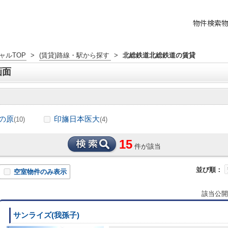
物件検索
ャルTOP
>
(賃貸)路線・駅から探す
>
北総鉄道北総鉄道の賃貸
画面
の原
印旛日本医大
(10)
(4)
15
件が該当
並び順：
空室物件のみ表示
該当公開
サンライズ(我孫子)