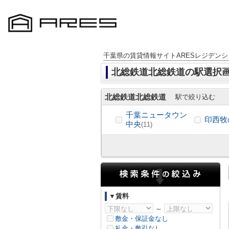
千葉県の賃貸情報サイトARESレジデンシ
北総鉄道北総鉄道の駅選択
北総鉄道北総鉄道
駅で絞り込む
千葉ニュータウン
印西牧
中央
(11)
▼賃料
～
敷金・保証金なし
礼金・敷引なし