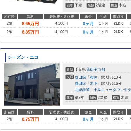
予定
2階建
木造
築年
階数
構造
所在階
賃料
管理費・共益費
敷金
礼金
間取り
8.65
万円
0ヶ月
2階
4,100円
1ヶ月
2LDK
8.85
万円
0ヶ月
2階
4,100円
1ヶ月
2LDK
シーズン・ニコ
千葉県
我孫子市
都
住所
交通
成田線
「
布佐
」駅 徒歩13分
成田線
「
木下
」駅 徒歩16分
北総鉄道
「
千葉ニュータウン中
築2年
2階建
木造
築年
階数
構造
所在階
賃料
管理費・共益費
敷金
礼金
間取り
8.75
万円
0ヶ月
2階
4,100円
1ヶ月
2LDK