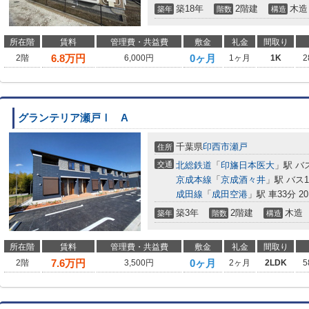
築18年
2階建
木造
築年
階数
構造
所在階
賃料
管理費・共益費
敷金
礼金
間取り
6.8
万円
0ヶ月
2階
6,000円
1ヶ月
1K
2
グランテリア瀬戸Ⅰ A
千葉県
印西市
瀬戸
住所
交通
北総鉄道
「
印旛日本医大
」駅 バ
京成本線
「
京成酒々井
」駅 バス
成田線
「
成田空港
」駅 車33分 20
築3年
2階建
木造
築年
階数
構造
所在階
賃料
管理費・共益費
敷金
礼金
間取り
7.6
万円
0ヶ月
2階
3,500円
2ヶ月
2LDK
5