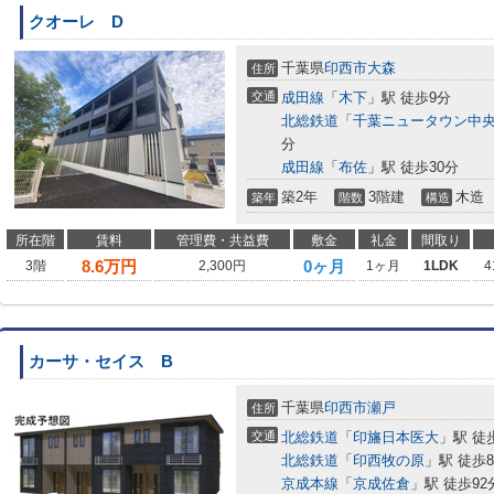
クオーレ D
千葉県
印西市
大森
住所
交通
成田線
「
木下
」駅 徒歩9分
北総鉄道
「
千葉ニュータウン中
分
成田線
「
布佐
」駅 徒歩30分
築2年
3階建
木造
築年
階数
構造
所在階
賃料
管理費・共益費
敷金
礼金
間取り
8.6
万円
0ヶ月
3階
2,300円
1ヶ月
1LDK
4
カーサ・セイス B
千葉県
印西市
瀬戸
住所
交通
北総鉄道
「
印旛日本医大
」駅 徒
北総鉄道
「
印西牧の原
」駅 徒歩8
京成本線
「
京成佐倉
」駅 徒歩92