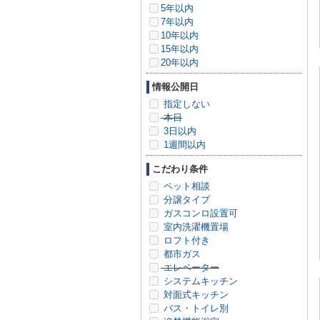
5年以内
7年以内
10年以内
15年以内
20年以内
情報公開日
指定しない
本日
3日以内
1週間以内
こだわり条件
ペット相談
分譲タイプ
ガスコンロ設置可
室内洗濯機置場
ロフト付き
都市ガス
エレベーター
システムキッチン
対面式キッチン
バス・トイレ別