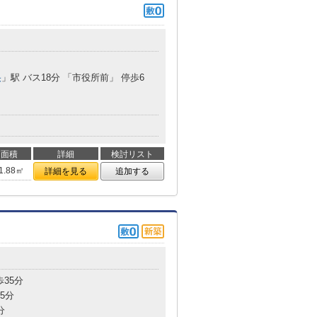
央
」駅 バス18分 「市役所前」 停歩6
面積
詳細
検討リスト
1.88㎡
詳細を見る
追加する
歩35分
5分
分