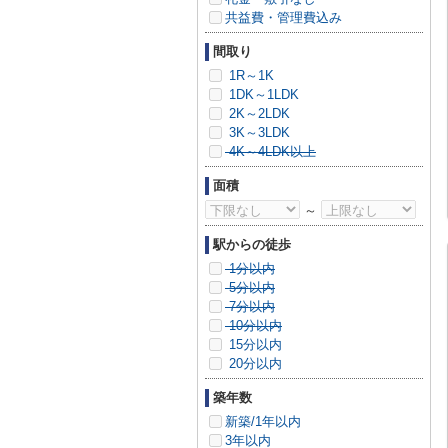
共益費・管理費込み
間取り
1R～1K
1DK～1LDK
2K～2LDK
3K～3LDK
4K～4LDK以上
面積
～
駅からの徒歩
1分以内
5分以内
7分以内
10分以内
15分以内
20分以内
築年数
新築/1年以内
3年以内