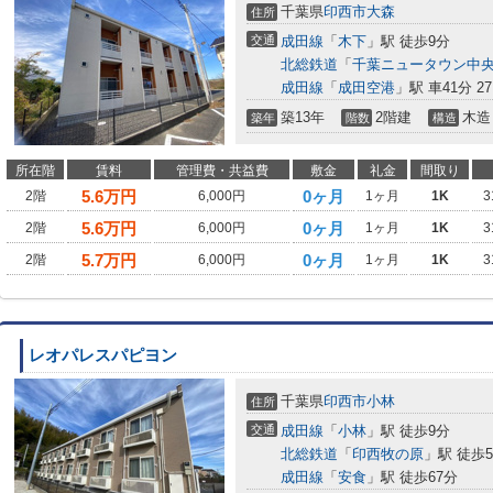
千葉県
印西市
大森
住所
交通
成田線
「
木下
」駅 徒歩9分
北総鉄道
「
千葉ニュータウン中
成田線
「
成田空港
」駅 車41分 27
築13年
2階建
木造
築年
階数
構造
所在階
賃料
管理費・共益費
敷金
礼金
間取り
5.6
万円
0ヶ月
2階
6,000円
1ヶ月
1K
3
5.6
万円
0ヶ月
2階
6,000円
1ヶ月
1K
3
5.7
万円
0ヶ月
2階
6,000円
1ヶ月
1K
3
レオパレスパピヨン
千葉県
印西市
小林
住所
交通
成田線
「
小林
」駅 徒歩9分
北総鉄道
「
印西牧の原
」駅 徒歩5
成田線
「
安食
」駅 徒歩67分