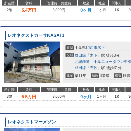
所在階
賃料
管理費・共益費
敷金
礼金
間取り
5.4
万円
0ヶ月
2階
8,000円
1ヶ月
1K
2
レオネクストカーサKASAI 1
千葉県
印西市
木下
住所
交通
成田線
「
木下
」駅 徒歩3分
北総鉄道
「
千葉ニュータウン中
成田線
「
布佐
」駅 徒歩31分
築11年
3階建
鉄骨
築年
階数
構造
所在階
賃料
管理費・共益費
敷金
礼金
間取り
5.5
万円
0ヶ月
3階
8,000円
1ヶ月
1K
3
レオネクストマーメゾン