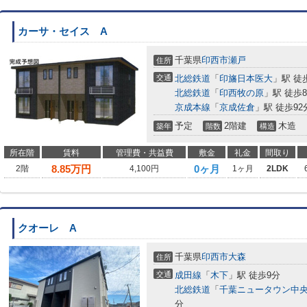
カーサ・セイス A
千葉県
印西市
瀬戸
住所
交通
北総鉄道
「
印旛日本医大
」駅 徒
北総鉄道
「
印西牧の原
」駅 徒歩8
京成本線
「
京成佐倉
」駅 徒歩92
予定
2階建
木造
築年
階数
構造
所在階
賃料
管理費・共益費
敷金
礼金
間取り
8.85
万円
0ヶ月
2階
4,100円
1ヶ月
2LDK
クオーレ A
千葉県
印西市
大森
住所
交通
成田線
「
木下
」駅 徒歩9分
北総鉄道
「
千葉ニュータウン中
分