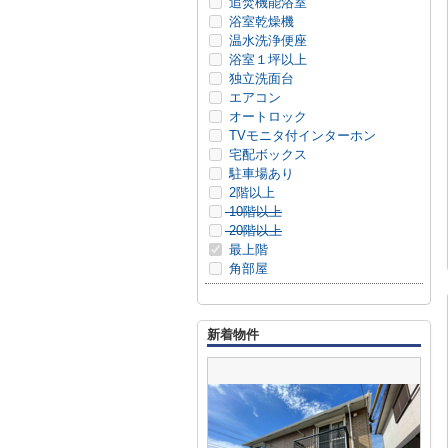
追焚機能浴室
浴室乾燥機
温水洗浄便座
浴室１坪以上
独立洗面台
エアコン
オートロック
TVモニタ付インターホン
宅配ボックス
駐車場あり
2階以上
10階以上
20階以上
最上階
角部屋
新着物件