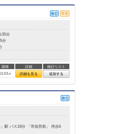
歩35分
5分
分
面積
詳細
検討リスト
63.03㎡
詳細を見る
追加する
央
」駅 バス18分 「市役所前」 停歩6