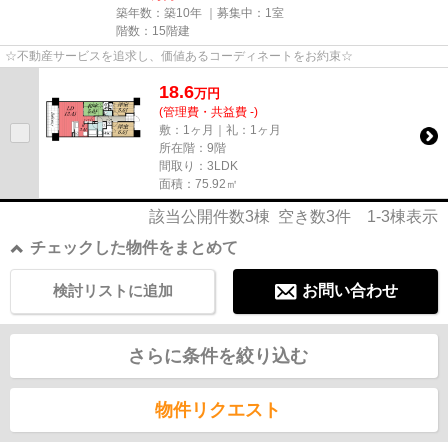
築年数：築10年 ｜募集中：
1室
階数：15階建
☆不動産サービスを追求し、価値あるコーディネートをお約束☆
18.6
万
円
(管理費・共益費 -)
敷：1ヶ月｜礼：1ヶ月
所在階：9階
間取り：3LDK
面積：75.92㎡
該当公開件数
3
棟 空き数
3
件
1-3
棟表示
チェックした物件をまとめて
検討リストに追加
お問い合わせ
さらに条件を絞り込む
物件リクエスト