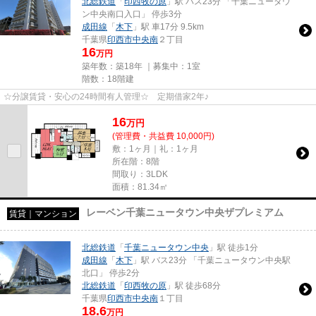
北総鉄道
「
印西牧の原
」駅 バス23分 「千葉ニュータウ
ン中央南口入口」 停歩3分
成田線
「
木下
」駅 車17分 9.5km
千葉県
印西市
中央南
２丁目
16
万円
築年数：築18年 ｜募集中：
1室
階数：18階建
☆分譲賃貸・安心の24時間有人管理☆ 定期借家2年♪
16
万
円
(管理費・共益費 10,000円)
敷：1ヶ月｜礼：1ヶ月
所在階：8階
間取り：3LDK
面積：81.34㎡
レーベン千葉ニュータウン中央ザプレミアム
賃貸｜マンション
北総鉄道
「
千葉ニュータウン中央
」駅 徒歩1分
成田線
「
木下
」駅 バス23分 「千葉ニュータウン中央駅
北口」 停歩2分
北総鉄道
「
印西牧の原
」駅 徒歩68分
千葉県
印西市
中央南
１丁目
18.6
万円