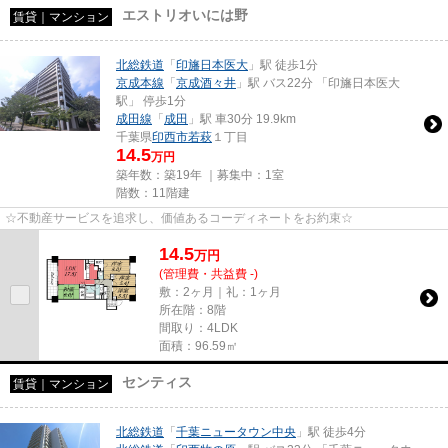
エストリオいには野
賃貸｜マンション
北総鉄道
「
印旛日本医大
」駅 徒歩1分
京成本線
「
京成酒々井
」駅 バス22分 「印旛日本医大
駅」 停歩1分
成田線
「
成田
」駅 車30分 19.9km
千葉県
印西市
若萩
１丁目
14.5
万円
築年数：築19年 ｜募集中：
1室
階数：11階建
☆不動産サービスを追求し、価値あるコーディネートをお約束☆
14.5
万
円
(管理費・共益費 -)
敷：2ヶ月｜礼：1ヶ月
所在階：8階
間取り：4LDK
面積：96.59㎡
センティス
賃貸｜マンション
北総鉄道
「
千葉ニュータウン中央
」駅 徒歩4分