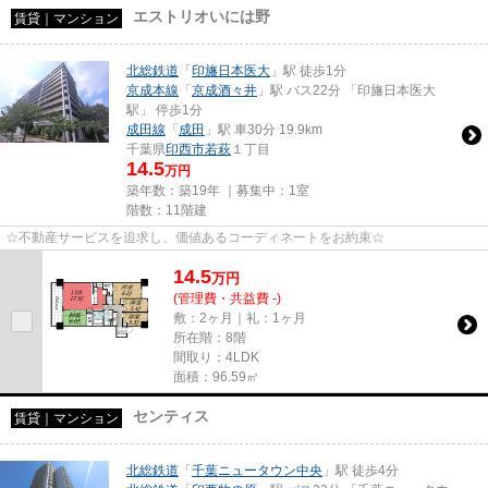
エストリオいには野
賃貸｜マンション
北総鉄道
「
印旛日本医大
」駅 徒歩1分
京成本線
「
京成酒々井
」駅 バス22分 「印旛日本医大
駅」 停歩1分
成田線
「
成田
」駅 車30分 19.9km
千葉県
印西市
若萩
１丁目
14.5
万円
築年数：築19年 ｜募集中：
1室
階数：11階建
☆不動産サービスを追求し、価値あるコーディネートをお約束☆
14.5
万
円
(管理費・共益費 -)
敷：2ヶ月｜礼：1ヶ月
所在階：8階
間取り：4LDK
面積：96.59㎡
センティス
賃貸｜マンション
北総鉄道
「
千葉ニュータウン中央
」駅 徒歩4分