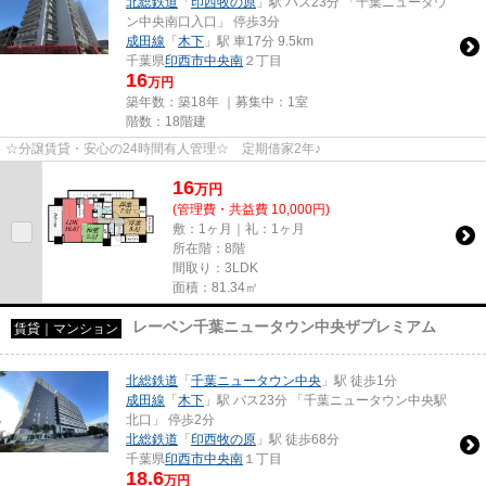
北総鉄道
「
印西牧の原
」駅 バス23分 「千葉ニュータウ
ン中央南口入口」 停歩3分
成田線
「
木下
」駅 車17分 9.5km
千葉県
印西市
中央南
２丁目
16
万円
築年数：築18年 ｜募集中：
1室
階数：18階建
☆分譲賃貸・安心の24時間有人管理☆ 定期借家2年♪
16
万
円
(管理費・共益費 10,000円)
敷：1ヶ月｜礼：1ヶ月
所在階：8階
間取り：3LDK
面積：81.34㎡
レーベン千葉ニュータウン中央ザプレミアム
賃貸｜マンション
北総鉄道
「
千葉ニュータウン中央
」駅 徒歩1分
成田線
「
木下
」駅 バス23分 「千葉ニュータウン中央駅
北口」 停歩2分
北総鉄道
「
印西牧の原
」駅 徒歩68分
千葉県
印西市
中央南
１丁目
18.6
万円