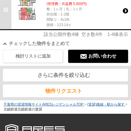
(管理費・共益費 5,000円)
敷：1ヶ月｜礼：1ヶ月
所在階：1-2階
間取り：4LDK
面積：123.14㎡
該当公開件数
4
棟 空き数
4
件
1-4
棟表示
チェックした物件をまとめて
検討リストに追加
お問い合わせ
さらに条件を絞り込む
物件リクエスト
千葉県の賃貸情報サイトARESレジデンシャルTOP
>
(賃貸)路線・駅から探す
>
北総鉄道北総鉄道の賃貸