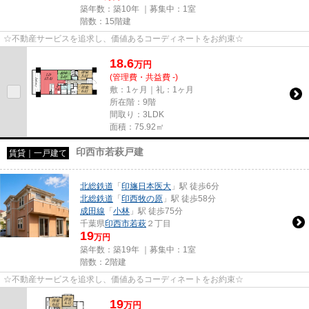
築年数：築10年 ｜募集中：
1室
階数：15階建
☆不動産サービスを追求し、価値あるコーディネートをお約束☆
18.6
万
円
(管理費・共益費 -)
敷：1ヶ月｜礼：1ヶ月
所在階：9階
間取り：3LDK
面積：75.92㎡
印西市若萩戸建
賃貸｜一戸建て
北総鉄道
「
印旛日本医大
」駅 徒歩6分
北総鉄道
「
印西牧の原
」駅 徒歩58分
成田線
「
小林
」駅 徒歩75分
千葉県
印西市
若萩
２丁目
19
万円
築年数：築19年 ｜募集中：
1室
階数：2階建
☆不動産サービスを追求し、価値あるコーディネートをお約束☆
19
万
円