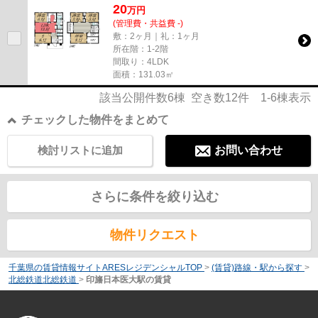
20
万
円
(管理費・共益費 -)
敷：2ヶ月｜礼：1ヶ月
所在階：1-2階
間取り：4LDK
面積：131.03㎡
該当公開件数
6
棟 空き数
12
件
1-6
棟表示
チェックした物件をまとめて
検討リストに追加
お問い合わせ
さらに条件を絞り込む
物件リクエスト
千葉県の賃貸情報サイトARESレジデンシャルTOP
>
(賃貸)路線・駅から探す
>
北総鉄道北総鉄道
>
印旛日本医大駅の賃貸