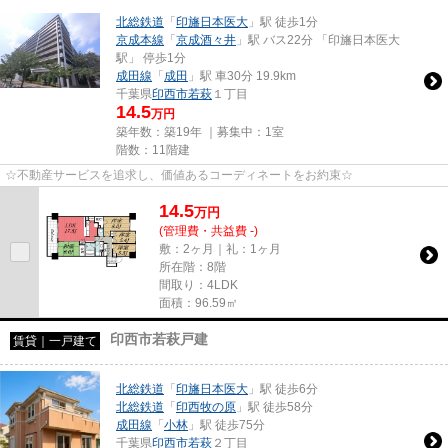
北総鉄道
「
印旛日本医大
」駅 徒歩1分
京成本線
「
京成酒々井
」駅 バス22分 「印旛日本医大
駅」 停歩1分
成田線
「
成田
」駅 車30分 19.9km
千葉県
印西市
若萩
１丁目
14.5
万円
築年数：築19年 ｜募集中：
1室
階数：11階建
☆不動産サービスを追求し、価値あるコーディネートをお約束☆
14.5
万
円
(管理費・共益費 -)
敷：2ヶ月｜礼：1ヶ月
所在階：8階
間取り：4LDK
面積：96.59㎡
印西市若萩戸建
賃貸｜一戸建て
北総鉄道
「
印旛日本医大
」駅 徒歩6分
北総鉄道
「
印西牧の原
」駅 徒歩58分
成田線
「
小林
」駅 徒歩75分
千葉県
印西市
若萩
２丁目