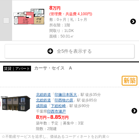
8
万
円
(管理費・共益費 4,100円)
敷：0ヶ月｜礼：1ヶ月
所在階：1階
間取り：1LDK
面積：50.01㎡
全5件を表示する
カーサ・セイス A
賃貸｜アパート
北総鉄道
「
印旛日本医大
」駅 徒歩35分
北総鉄道
「
印西牧の原
」駅 徒歩85分
成田線
「
下総松崎
」駅 徒歩90分
千葉県
印西市
瀬戸
8
8.85
万円～
万円
築年数：予定 ｜募集中：
3室
階数：2階建
☆不動産サービスを追求し、価値あるコーディネートをお約束☆