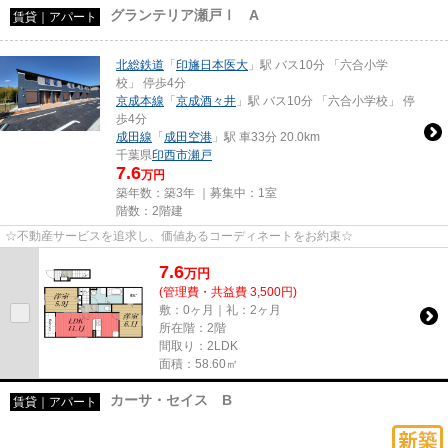
グランテリア瀬戸Ⅰ A
賃貸｜アパート
北総鉄道
「
印旛日本医大
」駅 バス10分 「六合小学
校」 停歩4分
京成本線
「
京成酒々井
」駅 バス10分 「六合小学校」 停
歩4分
成田線
「
成田空港
」駅 車33分 20.0km
千葉県
印西市
瀬戸
7.6
万円
築年数：築3年 ｜募集中：
1室
階数：2階建
☆不動産サービスを追求し、価値あるコーディネートをお約束☆
7.6
万
円
(管理費・共益費 3,500円)
敷：0ヶ月｜礼：2ヶ月
所在階：2階
間取り：2LDK
面積：58.60㎡
カーサ・セイス B
賃貸｜アパート