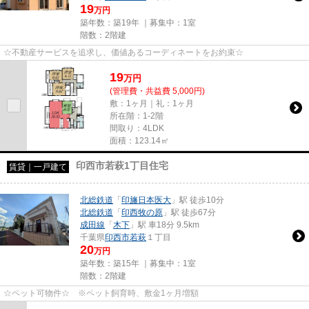
19
万円
築年数：築19年 ｜募集中：
1室
階数：2階建
☆不動産サービスを追求し、価値あるコーディネートをお約束☆
19
万
円
(管理費・共益費 5,000円)
敷：1ヶ月｜礼：1ヶ月
所在階：1-2階
間取り：4LDK
面積：123.14㎡
印西市若萩1丁目住宅
賃貸｜一戸建て
北総鉄道
「
印旛日本医大
」駅 徒歩10分
北総鉄道
「
印西牧の原
」駅 徒歩67分
成田線
「
木下
」駅 車18分 9.5km
千葉県
印西市
若萩
１丁目
20
万円
築年数：築15年 ｜募集中：
1室
階数：2階建
☆ペット可物件☆ ※ペット飼育時、敷金1ヶ月増額