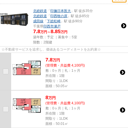
北総鉄道
「
印旛日本医大
」駅 徒歩35分
北総鉄道
「
印西牧の原
」駅 徒歩85分
成田線
「
下総松崎
」駅 徒歩90分
千葉県
印西市
瀬戸
7.8
8.85
万円～
万円
築年数：予定 ｜募集中：
5室
階数：2階建
☆不動産サービスを追求し、価値あるコーディネートをお約束☆
7.8
万
円
(管理費・共益費 4,100円)
敷：0ヶ月｜礼：1ヶ月
所在階：1階
間取り：1LDK
面積：50.05㎡
8
万
円
(管理費・共益費 4,100円)
敷：0ヶ月｜礼：1ヶ月
所在階：1階
間取り：1LDK
面積：50.01㎡