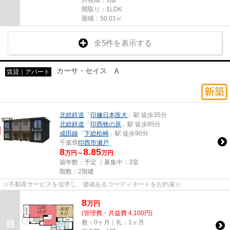
間取り：1LDK
面積：50.01㎡
全5件を表示する
カーサ・セイス A
賃貸｜アパート
北総鉄道
「
印旛日本医大
」駅 徒歩35分
北総鉄道
「
印西牧の原
」駅 徒歩85分
成田線
「
下総松崎
」駅 徒歩90分
千葉県
印西市
瀬戸
8
8.85
万円～
万円
築年数：予定 ｜募集中：
3室
階数：2階建
☆不動産サービスを追求し、価値あるコーディネートをお約束☆
8
万
円
(管理費・共益費 4,100円)
敷：0ヶ月｜礼：1ヶ月