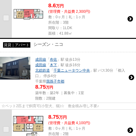
8.6
万
円
(管理費・共益費 2,300円)
敷：0ヶ月｜礼：1ヶ月
所在階：3階
間取り：1LDK
面積：41.88㎡
シーズン・ニコ
賃貸｜アパート
成田線
「
布佐
」駅 徒歩13分
成田線
「
木下
」駅 徒歩16分
北総鉄道
「
千葉ニュータウン中央
」駅 バス30分 「都入
口」 停歩4分
千葉県
我孫子市
都
8.75
万円
築年数：築2年 ｜募集中：
1室
階数：2階建
☆ペット2匹まで飼育可(小型犬、猫)☆ 敷金積み増し不要♪
8.75
万
円
(管理費・共益費 4,100円)
敷：0ヶ月｜礼：1ヶ月
所在階：2階