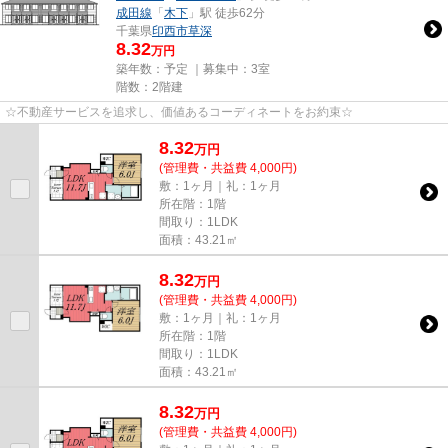
成田線
「
木下
」駅 徒歩62分
千葉県
印西市
草深
8.32
万円
築年数：予定 ｜募集中：
3室
階数：2階建
☆不動産サービスを追求し、価値あるコーディネートをお約束☆
8.32
万
円
(管理費・共益費 4,000円)
敷：1ヶ月｜礼：1ヶ月
所在階：1階
間取り：1LDK
面積：43.21㎡
8.32
万
円
(管理費・共益費 4,000円)
敷：1ヶ月｜礼：1ヶ月
所在階：1階
間取り：1LDK
面積：43.21㎡
8.32
万
円
(管理費・共益費 4,000円)