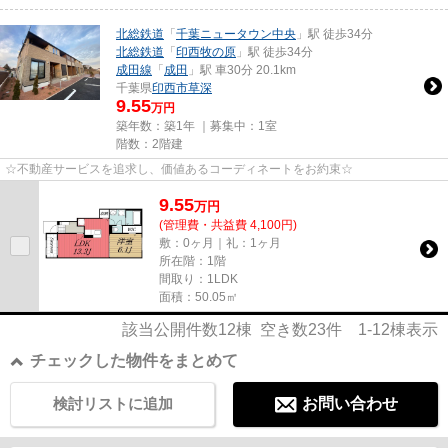
北総鉄道
「
千葉ニュータウン中央
」駅 徒歩34分
北総鉄道
「
印西牧の原
」駅 徒歩34分
成田線
「
成田
」駅 車30分 20.1km
千葉県
印西市
草深
9.55
万円
築年数：築1年 ｜募集中：
1室
階数：2階建
☆不動産サービスを追求し、価値あるコーディネートをお約束☆
9.55
万
円
(管理費・共益費 4,100円)
敷：0ヶ月｜礼：1ヶ月
所在階：1階
間取り：1LDK
面積：50.05㎡
該当公開件数
12
棟 空き数
23
件
1-12
棟表示
チェックした物件をまとめて
検討リストに追加
お問い合わせ