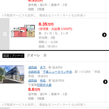
万円
築年数：築1年 ｜募集中：
1室
階数：2階建
☆不動産サービスを追求し、価値あるコーディネートをお約束☆
8.35
万
円
(管理費・共益費 3,500円)
敷：0ヶ月｜礼：2ヶ月
所在階：1階
間取り：1LDK
面積：50.05㎡
クオーレ D
賃貸｜アパート
成田線
「
木下
」駅 徒歩9分
北総鉄道
「
千葉ニュータウン中央
」駅 バス18分 「市役
所前」 停歩6分
成田線
「
布佐
」駅 徒歩30分
千葉県
印西市
大森
8.6
万円
築年数：築2年 ｜募集中：
1室
階数：3階建
☆不動産サービスを追求し、価値あるコーディネートをお約束☆