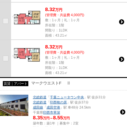
8.32
万
円
(管理費・共益費 4,000円)
敷：1ヶ月｜礼：1ヶ月
所在階：1階
間取り：1LDK
面積：43.21㎡
8.32
万
円
(管理費・共益費 4,000円)
敷：1ヶ月｜礼：1ヶ月
所在階：1階
間取り：1LDK
面積：43.21㎡
マークウエストF Ⅱ
賃貸｜アパート
北総鉄道
「
千葉ニュータウン中央
」駅 徒歩31分
北総鉄道
「
印西牧の原
」駅 徒歩37分
成田線
「
成田空港
」駅 車48分 24.5km
千葉県
印西市
草深
8.35
8.55
万円～
万円
築年数：築1年 ｜募集中：
2室