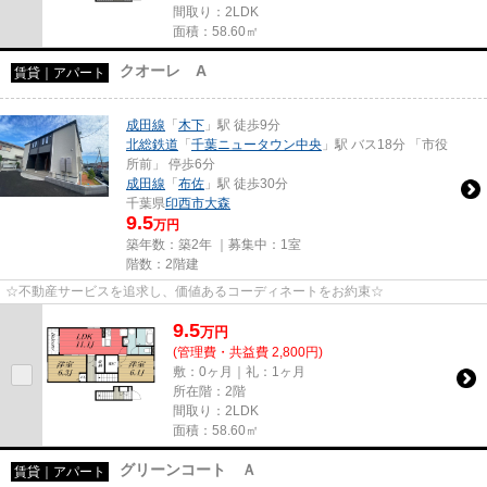
間取り：2LDK
面積：58.60㎡
クオーレ A
賃貸｜アパート
成田線
「
木下
」駅 徒歩9分
北総鉄道
「
千葉ニュータウン中央
」駅 バス18分 「市役
所前」 停歩6分
成田線
「
布佐
」駅 徒歩30分
千葉県
印西市
大森
9.5
万円
築年数：築2年 ｜募集中：
1室
階数：2階建
☆不動産サービスを追求し、価値あるコーディネートをお約束☆
9.5
万
円
(管理費・共益費 2,800円)
敷：0ヶ月｜礼：1ヶ月
所在階：2階
間取り：2LDK
面積：58.60㎡
グリーンコート Ａ
賃貸｜アパート