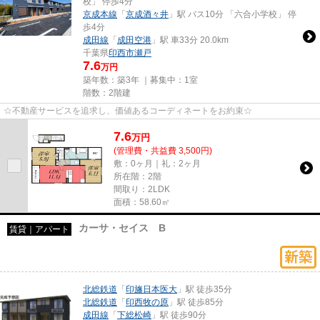
校」 停歩4分
京成本線
「
京成酒々井
」駅 バス10分 「六合小学校」 停
歩4分
成田線
「
成田空港
」駅 車33分 20.0km
千葉県
印西市
瀬戸
7.6
万円
築年数：築3年 ｜募集中：
1室
階数：2階建
☆不動産サービスを追求し、価値あるコーディネートをお約束☆
7.6
万
円
(管理費・共益費 3,500円)
敷：0ヶ月｜礼：2ヶ月
所在階：2階
間取り：2LDK
面積：58.60㎡
カーサ・セイス B
賃貸｜アパート
北総鉄道
「
印旛日本医大
」駅 徒歩35分
北総鉄道
「
印西牧の原
」駅 徒歩85分
成田線
「
下総松崎
」駅 徒歩90分