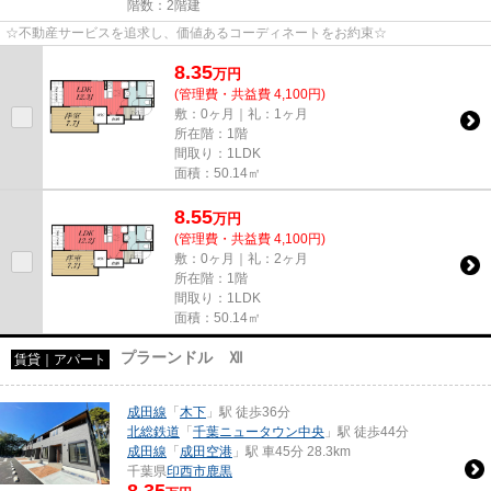
階数：2階建
☆不動産サービスを追求し、価値あるコーディネートをお約束☆
8.35
万
円
(管理費・共益費 4,100円)
敷：0ヶ月｜礼：1ヶ月
所在階：1階
間取り：1LDK
面積：50.14㎡
8.55
万
円
(管理費・共益費 4,100円)
敷：0ヶ月｜礼：2ヶ月
所在階：1階
間取り：1LDK
面積：50.14㎡
プラーンドル Ⅻ
賃貸｜アパート
成田線
「
木下
」駅 徒歩36分
北総鉄道
「
千葉ニュータウン中央
」駅 徒歩44分
成田線
「
成田空港
」駅 車45分 28.3km
千葉県
印西市
鹿黒
8.35