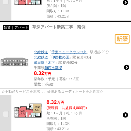
敷：1ヶ月｜礼：1ヶ月
所在階：1階
間取り：1LDK
面積：43.21㎡
草深アパート新築工事 南側
賃貸｜アパート
北総鉄道
「
千葉ニュータウン中央
」駅 徒歩29分
北総鉄道
「
印西牧の原
」駅 徒歩43分
成田線
「
木下
」駅 徒歩62分
千葉県
印西市
草深
8.32
万円
築年数：予定 ｜募集中：
3室
階数：2階建
☆不動産サービスを追求し、価値あるコーディネートをお約束☆
8.32
万
円
(管理費・共益費 4,000円)
敷：1ヶ月｜礼：1ヶ月
所在階：1階
間取り：1LDK
面積：43.21㎡