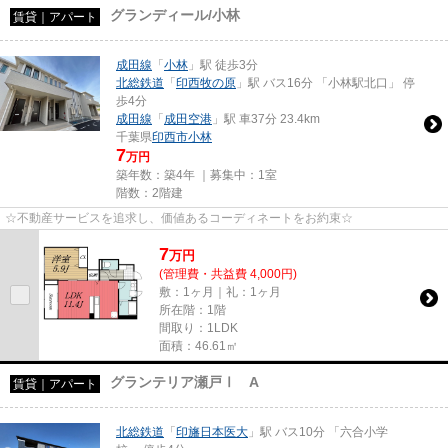
グランディール/小林
賃貸｜アパート
成田線
「
小林
」駅 徒歩3分
北総鉄道
「
印西牧の原
」駅 バス16分 「小林駅北口」 停
歩4分
成田線
「
成田空港
」駅 車37分 23.4km
千葉県
印西市
小林
7
万円
築年数：築4年 ｜募集中：
1室
階数：2階建
☆不動産サービスを追求し、価値あるコーディネートをお約束☆
7
万
円
(管理費・共益費 4,000円)
敷：1ヶ月｜礼：1ヶ月
所在階：1階
間取り：1LDK
面積：46.61㎡
グランテリア瀬戸Ⅰ A
賃貸｜アパート
北総鉄道
「
印旛日本医大
」駅 バス10分 「六合小学