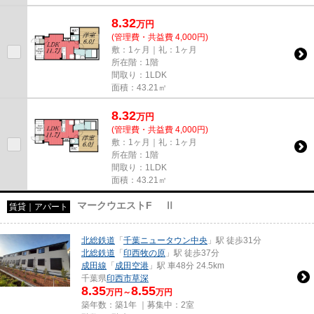
8.32
万
円
(管理費・共益費 4,000円)
敷：1ヶ月｜礼：1ヶ月
所在階：1階
間取り：1LDK
面積：43.21㎡
8.32
万
円
(管理費・共益費 4,000円)
敷：1ヶ月｜礼：1ヶ月
所在階：1階
間取り：1LDK
面積：43.21㎡
マークウエストF Ⅱ
賃貸｜アパート
北総鉄道
「
千葉ニュータウン中央
」駅 徒歩31分
北総鉄道
「
印西牧の原
」駅 徒歩37分
成田線
「
成田空港
」駅 車48分 24.5km
千葉県
印西市
草深
8.35
8.55
万円～
万円
築年数：築1年 ｜募集中：
2室