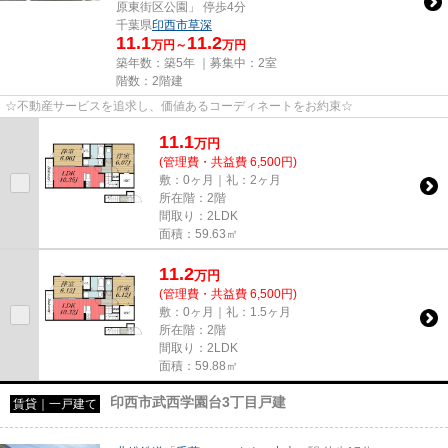
原東街区公園」 停歩4分
千葉県
印西市
草深
11.1
11.2
万円～
万円
築年数：築5年 ｜募集中：
2室
階数：2階建
☆不動産サービスを追求し、価値あるコーディネートをお約束☆
11.1
万
円
(管理費・共益費 6,500円)
敷：0ヶ月｜礼：2ヶ月
所在階：2階
間取り：2LDK
面積：59.63㎡
11.2
万
円
(管理費・共益費 6,500円)
敷：0ヶ月｜礼：1.5ヶ月
所在階：2階
間取り：2LDK
面積：59.88㎡
印西市武西学園台3丁目戸建
賃貸｜一戸建て