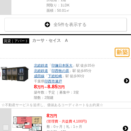
間取り：1LDK
面積：50.01㎡
全5件を表示する
カーサ・セイス A
賃貸｜アパート
北総鉄道
「
印旛日本医大
」駅 徒歩35分
北総鉄道
「
印西牧の原
」駅 徒歩85分
成田線
「
下総松崎
」駅 徒歩90分
千葉県
印西市
瀬戸
8
8.85
万円～
万円
築年数：予定 ｜募集中：
3室
階数：2階建
☆不動産サービスを追求し、価値あるコーディネートをお約束☆
8
万
円
(管理費・共益費 4,100円)
敷：0ヶ月｜礼：1ヶ月