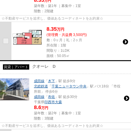
万円
築年数：築1年 ｜募集中：
1室
階数：2階建
☆不動産サービスを追求し、価値あるコーディネートをお約束☆
8.35
万
円
(管理費・共益費 3,500円)
敷：0ヶ月｜礼：2ヶ月
所在階：1階
間取り：1LDK
面積：50.05㎡
クオーレ D
賃貸｜アパート
成田線
「
木下
」駅 徒歩9分
北総鉄道
「
千葉ニュータウン中央
」駅 バス18分 「市役
所前」 停歩6分
成田線
「
布佐
」駅 徒歩30分
千葉県
印西市
大森
8.6
万円
築年数：築2年 ｜募集中：
1室
階数：3階建
☆不動産サービスを追求し、価値あるコーディネートをお約束☆