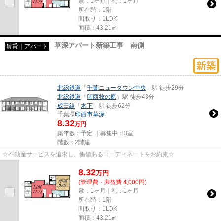
敷：1ヶ月｜礼：1ヶ月
所在階：1階
間取り：1LDK
面積：43.21㎡
草深アパート新築工事 南側
賃貸｜アパート
北総鉄道
「
千葉ニュータウン中央
」駅 徒歩29分
北総鉄道
「
印西牧の原
」駅 徒歩43分
成田線
「
木下
」駅 徒歩62分
千葉県
印西市
草深
8.32
万円
築年数：予定 ｜募集中：
3室
階数：2階建
☆不動産サービスを追求し、価値あるコーディネートをお約束☆
8.32
万
円
(管理費・共益費 4,000円)
敷：1ヶ月｜礼：1ヶ月
所在階：1階
間取り：1LDK
面積：43.21㎡