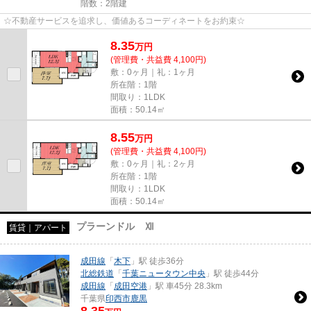
階数：2階建
☆不動産サービスを追求し、価値あるコーディネートをお約束☆
8.35
万
円
(管理費・共益費 4,100円)
敷：0ヶ月｜礼：1ヶ月
所在階：1階
間取り：1LDK
面積：50.14㎡
8.55
万
円
(管理費・共益費 4,100円)
敷：0ヶ月｜礼：2ヶ月
所在階：1階
間取り：1LDK
面積：50.14㎡
プラーンドル Ⅻ
賃貸｜アパート
成田線
「
木下
」駅 徒歩36分
北総鉄道
「
千葉ニュータウン中央
」駅 徒歩44分
成田線
「
成田空港
」駅 車45分 28.3km
千葉県
印西市
鹿黒
8.35