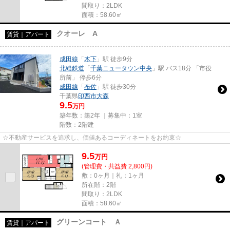
間取り：2LDK
面積：58.60㎡
クオーレ A
賃貸｜アパート
成田線
「
木下
」駅 徒歩9分
北総鉄道
「
千葉ニュータウン中央
」駅 バス18分 「市役
所前」 停歩6分
成田線
「
布佐
」駅 徒歩30分
千葉県
印西市
大森
9.5
万円
築年数：築2年 ｜募集中：
1室
階数：2階建
☆不動産サービスを追求し、価値あるコーディネートをお約束☆
9.5
万
円
(管理費・共益費 2,800円)
敷：0ヶ月｜礼：1ヶ月
所在階：2階
間取り：2LDK
面積：58.60㎡
グリーンコート Ａ
賃貸｜アパート