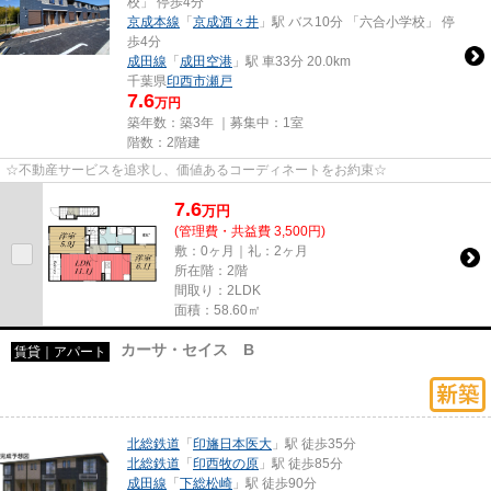
校」 停歩4分
京成本線
「
京成酒々井
」駅 バス10分 「六合小学校」 停
歩4分
成田線
「
成田空港
」駅 車33分 20.0km
千葉県
印西市
瀬戸
7.6
万円
築年数：築3年 ｜募集中：
1室
階数：2階建
☆不動産サービスを追求し、価値あるコーディネートをお約束☆
7.6
万
円
(管理費・共益費 3,500円)
敷：0ヶ月｜礼：2ヶ月
所在階：2階
間取り：2LDK
面積：58.60㎡
カーサ・セイス B
賃貸｜アパート
北総鉄道
「
印旛日本医大
」駅 徒歩35分
北総鉄道
「
印西牧の原
」駅 徒歩85分
成田線
「
下総松崎
」駅 徒歩90分