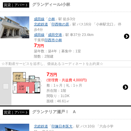
グランディール/小林
賃貸｜アパート
成田線
「
小林
」駅 徒歩3分
北総鉄道
「
印西牧の原
」駅 バス16分 「小林駅北口」 停
歩4分
成田線
「
成田空港
」駅 車37分 23.4km
千葉県
印西市
小林
7
万円
築年数：築4年 ｜募集中：
1室
階数：2階建
☆不動産サービスを追求し、価値あるコーディネートをお約束☆
7
万
円
(管理費・共益費 4,000円)
敷：1ヶ月｜礼：1ヶ月
所在階：1階
間取り：1LDK
面積：46.61㎡
グランテリア瀬戸Ⅰ A
賃貸｜アパート
北総鉄道
「
印旛日本医大
」駅 バス10分 「六合小学