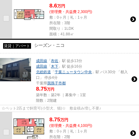
8.6
万
円
(管理費・共益費 2,300円)
敷：0ヶ月｜礼：1ヶ月
所在階：3階
間取り：1LDK
面積：41.88㎡
シーズン・ニコ
賃貸｜アパート
成田線
「
布佐
」駅 徒歩13分
成田線
「
木下
」駅 徒歩16分
北総鉄道
「
千葉ニュータウン中央
」駅 バス30分 「都入
口」 停歩4分
千葉県
我孫子市
都
8.75
万円
築年数：築2年 ｜募集中：
1室
階数：2階建
☆ペット2匹まで飼育可(小型犬、猫)☆ 敷金積み増し不要♪
8.75
万
円
(管理費・共益費 4,100円)
敷：0ヶ月｜礼：1ヶ月
所在階：2階