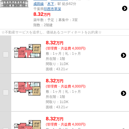
成田線
「
木下
」駅 徒歩62分
千葉県
印西市
草深
8.32
万円
築年数：予定 ｜募集中：
3室
階数：2階建
☆不動産サービスを追求し、価値あるコーディネートをお約束☆
8.32
万
円
(管理費・共益費 4,000円)
敷：1ヶ月｜礼：1ヶ月
所在階：1階
間取り：1LDK
面積：43.21㎡
8.32
万
円
(管理費・共益費 4,000円)
敷：1ヶ月｜礼：1ヶ月
所在階：1階
間取り：1LDK
面積：43.21㎡
8.32
万
円
(管理費・共益費 4,000円)