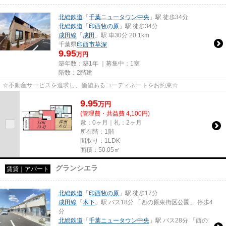
北総鉄道
「
千葉ニュータウン中央
」駅 徒歩34分
北総鉄道
「
印西牧の原
」駅 徒歩34分
成田線
「
成田
」駅 車30分 20.1km
千葉県
印西市
草深
9.95
万円
築年数：築1年 ｜募集中：
1室
階数：2階建
☆不動産サービスを追求し、価値あるコーディネートをお約束☆
9.95
万
円
(管理費・共益費 4,100円)
敷：0ヶ月｜礼：2ヶ月
所在階：1階
間取り：1LDK
面積：50.05㎡
グランシエラ
賃貸｜アパート
北総鉄道
「
印西牧の原
」駅 徒歩17分
成田線
「
木下
」駅 バス18分 「西の原東街区公園」 停歩4
分
北総鉄道
「
千葉ニュータウン中央
」駅 バス28分 「西の