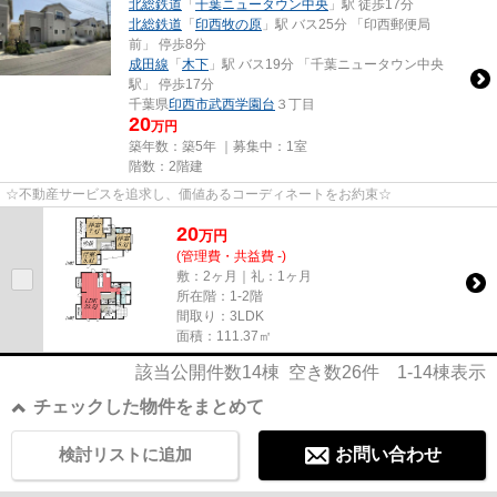
北総鉄道
「
千葉ニュータウン中央
」駅 徒歩17分
北総鉄道
「
印西牧の原
」駅 バス25分 「印西郵便局
前」 停歩8分
成田線
「
木下
」駅 バス19分 「千葉ニュータウン中央
駅」 停歩17分
千葉県
印西市
武西学園台
３丁目
20
万円
築年数：築5年 ｜募集中：
1室
階数：2階建
☆不動産サービスを追求し、価値あるコーディネートをお約束☆
20
万
円
(管理費・共益費 -)
敷：2ヶ月｜礼：1ヶ月
所在階：1-2階
間取り：3LDK
面積：111.37㎡
該当公開件数
14
棟 空き数
26
件
1-14
棟表示
チェックした物件をまとめて
検討リストに追加
お問い合わせ