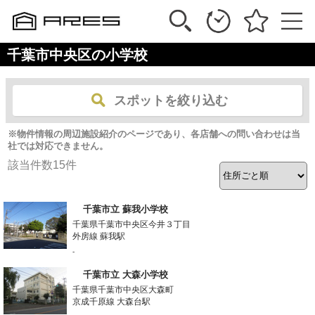
千葉市中央区の小学校
スポットを絞り込む
※物件情報の周辺施設紹介のページであり、各店舗への問い合わせは当
社では対応できません。
該当件数
15
件
千葉市立 蘇我小学校
千葉県千葉市中央区今井３丁目
外房線 蘇我駅
-
千葉市立 大森小学校
千葉県千葉市中央区大森町
京成千原線 大森台駅