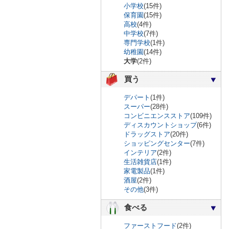
小学校
(15件)
保育園
(15件)
高校
(4件)
中学校
(7件)
専門学校
(1件)
幼稚園
(14件)
大学
(2件)
買う
デパート
(1件)
スーパー
(28件)
コンビニエンスストア
(109件)
ディスカウントショップ
(6件)
ドラッグストア
(20件)
ショッピングセンター
(7件)
インテリア
(2件)
生活雑貨店
(1件)
家電製品
(1件)
酒屋
(2件)
その他
(3件)
食べる
ファーストフード
(2件)