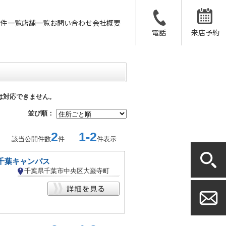
物件一覧
店舗一覧
お問い合わせ
会社概要
電話
来店予約
は対応できません。
並び順：
2
1-2
該当公開件数
件
件表示
 千葉キャンパス
千葉県千葉市中央区大巌寺町