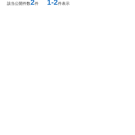
2
1-2
該当公開件数
件
件表示