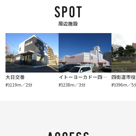
周辺施設
大日交番
イトーヨーカドー四街道店
四街道市役
約119m／2分
約238m／3分
約396m／5