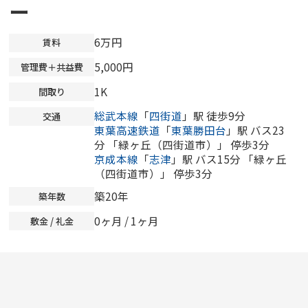
ー
6万円
賃料
5,000円
管理費＋共益費
1K
間取り
総武本線
「
四街道
」駅 徒歩9分
交通
東葉高速鉄道
「
東葉勝田台
」駅 バス23
分 「緑ヶ丘（四街道市）」 停歩3分
京成本線
「
志津
」駅 バス15分 「緑ヶ丘
（四街道市）」 停歩3分
築20年
築年数
0ヶ月
/ 1ヶ月
敷金 / 礼金