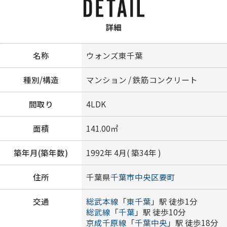
詳細
名称
ウォンズ東千葉
種別/構造
マンション / 鉄筋コンクリート
間取り
4LDK
面積
141.00㎡
築年月(築年数)
1992年 4月( 築34年 )
住所
千葉県
千葉市中央区
要町
交通
総武本線
「
東千葉
」駅 徒歩1分
総武線
「
千葉
」駅 徒歩10分
京成千原線
「
千葉中央
」駅 徒歩18分