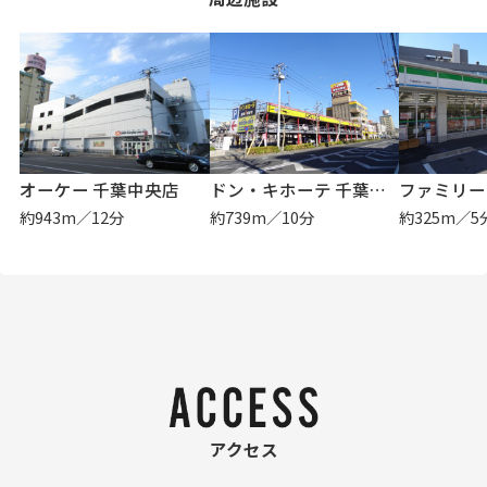
オーケー 千葉中央店
ドン・キホーテ 千葉中央店
約943m／12分
約739m／10分
約325m／5
アクセス