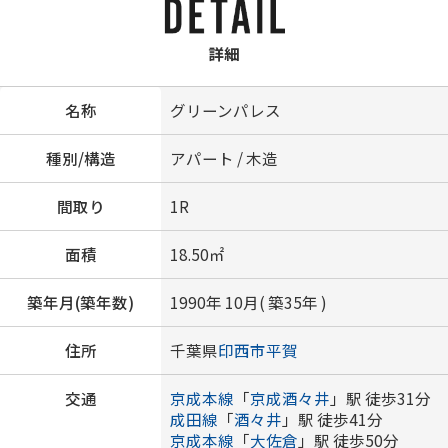
詳細
名称
グリーンパレス
種別/構造
アパート / 木造
間取り
1R
面積
18.50㎡
築年月(築年数)
1990年 10月( 築35年 )
住所
千葉県
印西市
平賀
交通
京成本線
「
京成酒々井
」駅 徒歩31分
成田線
「
酒々井
」駅 徒歩41分
京成本線
「
大佐倉
」駅 徒歩50分