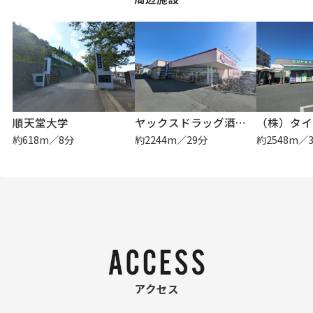
順天堂大学
ヤックスドラッグ酒々井店
約618m／8分
約2244m／29分
約2548m／
アクセス