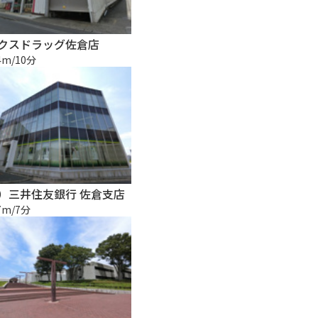
クスドラッグ佐倉店
4m/10分
）三井住友銀行 佐倉支店
7m/7分