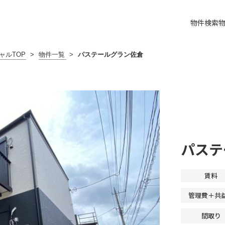
物件検索
ャルTOP
>
物件一覧
>
パステールグラン佐倉
パステ
賃料
管理費＋共
間取り