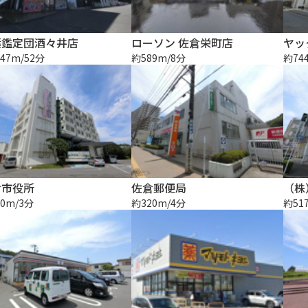
葉鑑定団酒々井店
ローソン 佐倉栄町店
ヤッ
47m/52分
約589m/8分
約74
倉市役所
佐倉郵便局
（株
0m/3分
約320m/4分
約51