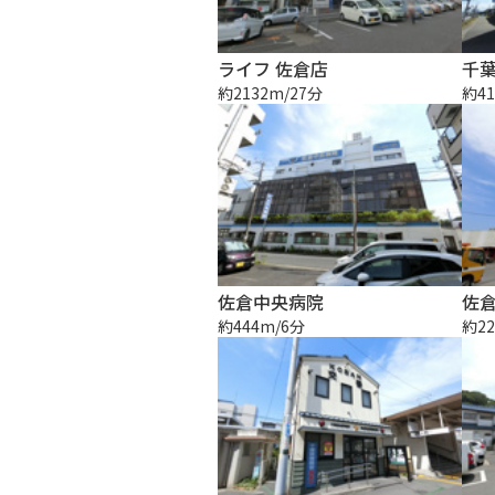
ライフ 佐倉店
千
約2132m/27分
約41
佐倉中央病院
佐
約444m/6分
約22