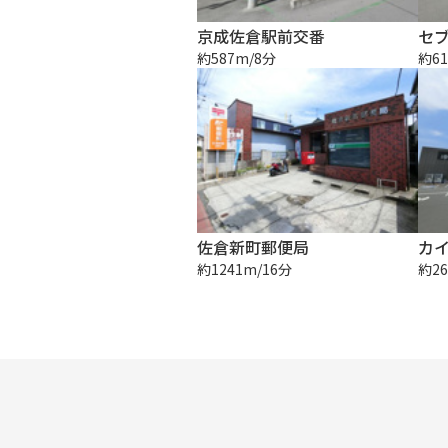
京成佐倉駅前交番
セブ
約587m/8分
約61
佐倉新町郵便局
カイ
約1241m/16分
約26