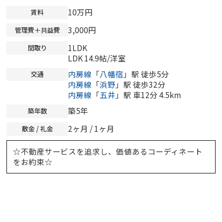
10万円
賃料
3,000円
管理費＋共益費
1LDK
間取り
LDK 14.9帖
/
洋室
内房線
「
八幡宿
」駅 徒歩5分
交通
内房線
「
浜野
」駅 徒歩32分
内房線
「
五井
」駅 車12分 4.5km
築5年
築年数
2ヶ月 / 1ヶ月
敷金 / 礼金
☆不動産サービスを追求し、価値あるコーディネート
をお約束☆