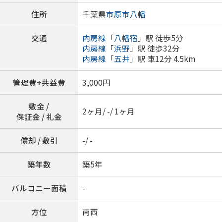
住所
千葉県
市原市
八幡
交通
内房線
「
八幡宿
」駅 徒歩5分
内房線
「
浜野
」駅 徒歩32分
内房線
「
五井
」駅 車12分 4.5km
管理費+共益費
3,000円
敷金 /
2ヶ月/ -/ 1ヶ月
保証金 / 礼金
償却 / 敷引
-/ -
築年数
築5年
バルコニー面積
-
方位
南西