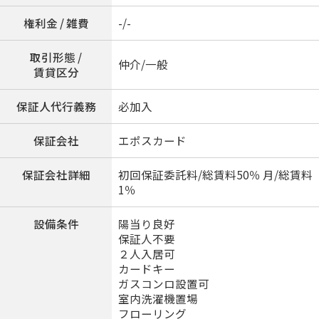
権利金 / 雑費
-/-
取引形態 /
仲介/一般
賃貸区分
保証人代行義務
必加入
保証会社
エポスカード
保証会社詳細
初回保証委託料/総賃料50％ 月/総賃料
1％
設備条件
陽当り良好
保証人不要
２人入居可
カードキー
ガスコンロ設置可
室内洗濯機置場
フローリング