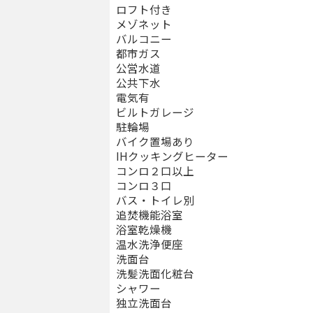
ロフト付き
メゾネット
バルコニー
都市ガス
公営水道
公共下水
電気有
ビルトガレージ
駐輪場
バイク置場あり
IHクッキングヒーター
コンロ２口以上
コンロ３口
バス・トイレ別
追焚機能浴室
浴室乾燥機
温水洗浄便座
洗面台
洗髪洗面化粧台
シャワー
独立洗面台