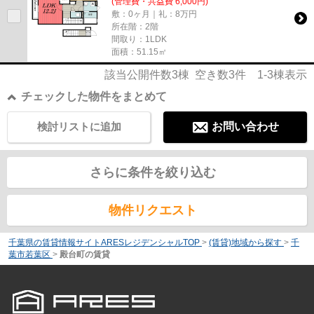
(管理費・共益費 6,000円)
敷：0ヶ月｜礼：8万円
所在階：2階
間取り：1LDK
面積：51.15㎡
該当公開件数
3
棟 空き数
3
件
1-3
棟表示
チェックした物件をまとめて
検討リストに追加
お問い合わせ
さらに条件を絞り込む
物件リクエスト
千葉県の賃貸情報サイトARESレジデンシャルTOP
>
(賃貸)地域から探す
>
千
葉市若葉区
>
殿台町の賃貸