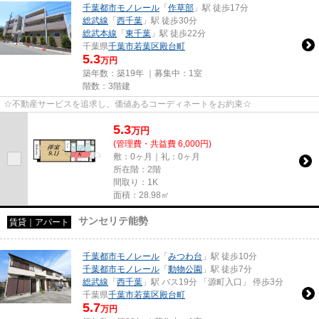
千葉都市モノレール
「
作草部
」駅 徒歩17分
総武線
「
西千葉
」駅 徒歩30分
総武本線
「
東千葉
」駅 徒歩22分
千葉県
千葉市若葉区
殿台町
5.3
万円
築年数：築19年 ｜募集中：
1室
階数：3階建
☆不動産サービスを追求し、価値あるコーディネートをお約束☆
5.3
万
円
(管理費・共益費 6,000円)
敷：0ヶ月｜礼：0ヶ月
所在階：2階
間取り：1K
面積：28.98㎡
サンセリテ能勢
賃貸｜アパート
千葉都市モノレール
「
みつわ台
」駅 徒歩10分
千葉都市モノレール
「
動物公園
」駅 徒歩7分
総武線
「
西千葉
」駅 バス19分 「源町入口」 停歩3分
千葉県
千葉市若葉区
殿台町
5.7
万円