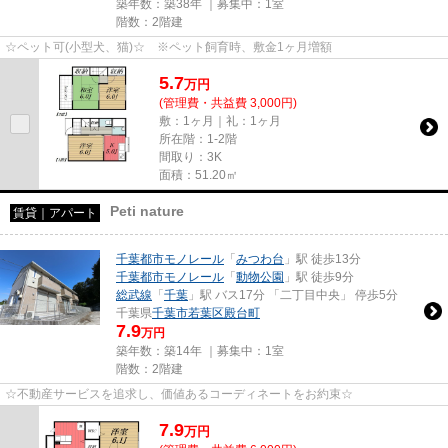
築年数：築38年 ｜募集中：
1室
階数：2階建
☆ペット可(小型犬、猫)☆ ※ペット飼育時、敷金1ヶ月増額
5.7
万
円
(管理費・共益費 3,000円)
敷：1ヶ月｜礼：1ヶ月
所在階：1-2階
間取り：3K
面積：51.20㎡
Peti nature
賃貸｜アパート
千葉都市モノレール
「
みつわ台
」駅 徒歩13分
千葉都市モノレール
「
動物公園
」駅 徒歩9分
総武線
「
千葉
」駅 バス17分 「二丁目中央」 停歩5分
千葉県
千葉市若葉区
殿台町
7.9
万円
築年数：築14年 ｜募集中：
1室
階数：2階建
☆不動産サービスを追求し、価値あるコーディネートをお約束☆
7.9
万
円