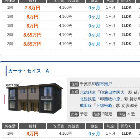
所在階
賃料
管理費・共益費
敷金
礼金
間取り
7.8
万円
0ヶ月
1階
4,100円
1ヶ月
1LDK
8
万円
0ヶ月
1階
4,100円
1ヶ月
1LDK
8
万円
0ヶ月
1階
4,100円
1ヶ月
1LDK
8.65
万円
0ヶ月
2階
4,100円
1ヶ月
2LDK
8.85
万円
0ヶ月
2階
4,100円
1ヶ月
2LDK
カーサ・セイス A
千葉県
印西市
瀬戸
住所
交通
北総鉄道
「
印旛日本医大
」駅 徒
北総鉄道
「
印西牧の原
」駅 徒歩8
成田線
「
下総松崎
」駅 徒歩90分
予定
2階建
木造
築年
階数
構造
所在階
賃料
管理費・共益費
敷金
礼金
間取り
8
万円
0ヶ月
1階
4,100円
1ヶ月
1LDK