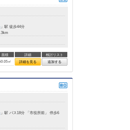
央
」駅 徒歩44分
.3km
面積
詳細
検討リスト
50.05㎡
詳細を見る
追加する
央
」駅 バス18分 「市役所前」 停歩6