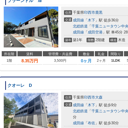
プラーンドル Ⅻ
千葉県
印西市
鹿黒
住所
交通
成田線
「
木下
」駅 徒歩36分
北総鉄道
「
千葉ニュータウン中
成田線
「
成田空港
」駅 車45分 28
築1年
2階建
木造
築年
階数
構造
所在階
賃料
管理費・共益費
敷金
礼金
間取り
8.35
万円
0ヶ月
1階
3,500円
2ヶ月
1LDK
クオーレ D
千葉県
印西市
大森
住所
交通
成田線
「
木下
」駅 徒歩9分
北総鉄道
「
千葉ニュータウン中
分
成田線
「
布佐
」駅 徒歩30分