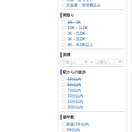
共益費・管理費込み
間取り
1R～1K
1DK～1LDK
2K～2LDK
3K～3LDK
4K～4LDK以上
面積
～
駅からの徒歩
1分以内
5分以内
7分以内
10分以内
15分以内
20分以内
築年数
新築/1年以内
3年以内