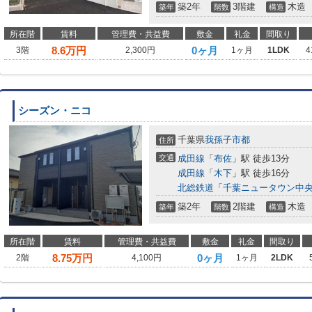
築2年
3階建
木造
築年
階数
構造
所在階
賃料
管理費・共益費
敷金
礼金
間取り
8.6
万円
0ヶ月
3階
2,300円
1ヶ月
1LDK
4
シーズン・ニコ
千葉県
我孫子市
都
住所
交通
成田線
「
布佐
」駅 徒歩13分
成田線
「
木下
」駅 徒歩16分
北総鉄道
「
千葉ニュータウン中
築2年
2階建
木造
築年
階数
構造
所在階
賃料
管理費・共益費
敷金
礼金
間取り
8.75
万円
0ヶ月
2階
4,100円
1ヶ月
2LDK