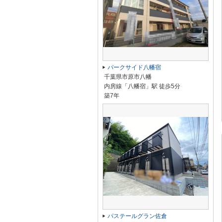
パークサイド八幡宿
千葉県市原市八幡
内房線「八幡宿」駅 徒歩5分
築7年
パステールグラン佐倉