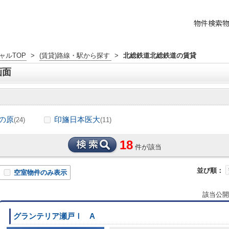
物件検索
ャルTOP
>
(賃貸)路線・駅から探す
>
北総鉄道北総鉄道の賃貸
画面
の原
印旛日本医大
(24)
(11)
18
件が該当
並び順：
空室物件のみ表示
該当公開
グランテリア瀬戸Ⅰ A