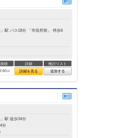
央
」駅 バス18分 「市役所前」 停歩6
面積
詳細
検討リスト
8.60㎡
詳細を見る
追加する
央
」駅 徒歩34分
4分
m