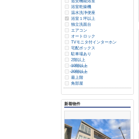
追焚機能浴室
浴室乾燥機
温水洗浄便座
浴室１坪以上
独立洗面台
エアコン
オートロック
TVモニタ付インターホン
宅配ボックス
駐車場あり
2階以上
10階以上
20階以上
最上階
角部屋
新着物件