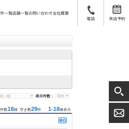
物件一覧
店舗一覧
お問い合わせ
会社概要
電話
来店予約
表示件数：
18
29
1-18
件数
棟 空き数
件
棟表示