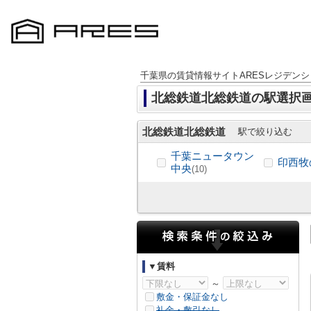
千葉県の賃貸情報サイトARESレジデンシ
北総鉄道北総鉄道の駅選択
北総鉄道北総鉄道
駅で絞り込む
千葉ニュータウン
印西牧
中央
(10)
▼賃料
～
敷金・保証金なし
礼金・敷引なし