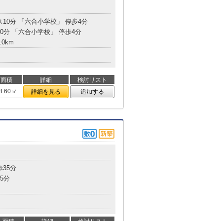
ス10分 「六合小学校」 停歩4分
10分 「六合小学校」 停歩4分
.0km
面積
詳細
検討リスト
8.60㎡
詳細を見る
追加する
歩35分
5分