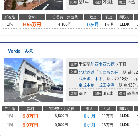
築1年
2階建
木造
築年
階数
構造
所在階
賃料
管理費・共益費
敷金
礼金
間取り
9.55
万円
0ヶ月
1階
4,100円
1ヶ月
1LDK
Verde A棟
千葉県
印西市
西の原
３丁目
住所
交通
北総鉄道
「
印西牧の原
」駅 徒歩2
成田線
「
木下
」駅 バス18分 「
京成本線
「
成田空港
」駅 車43分 2
築8年
3階建
軽量
築年
階数
構造
所在階
賃料
管理費・共益費
敷金
礼金
間取り
9.8
万円
0ヶ月
1階
6,500円
11万円
1LDK
9.9
万円
0ヶ月
1階
6,500円
13万円
1LDK