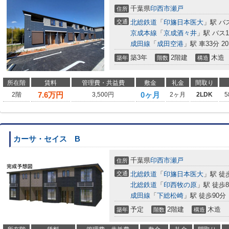
千葉県
印西市
瀬戸
住所
交通
北総鉄道
「
印旛日本医大
」駅 バ
京成本線
「
京成酒々井
」駅 バス
成田線
「
成田空港
」駅 車33分 20
築3年
2階建
木造
築年
階数
構造
所在階
賃料
管理費・共益費
敷金
礼金
間取り
7.6
万円
0ヶ月
2階
3,500円
2ヶ月
2LDK
5
カーサ・セイス B
千葉県
印西市
瀬戸
住所
交通
北総鉄道
「
印旛日本医大
」駅 徒
北総鉄道
「
印西牧の原
」駅 徒歩8
成田線
「
下総松崎
」駅 徒歩90分
予定
2階建
木造
築年
階数
構造