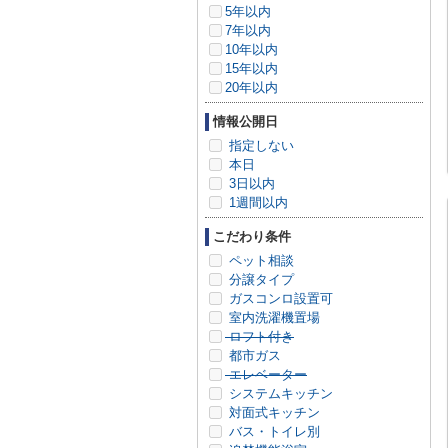
5年以内
7年以内
10年以内
15年以内
20年以内
情報公開日
指定しない
本日
3日以内
1週間以内
こだわり条件
ペット相談
分譲タイプ
ガスコンロ設置可
室内洗濯機置場
ロフト付き
都市ガス
エレベーター
システムキッチン
対面式キッチン
バス・トイレ別