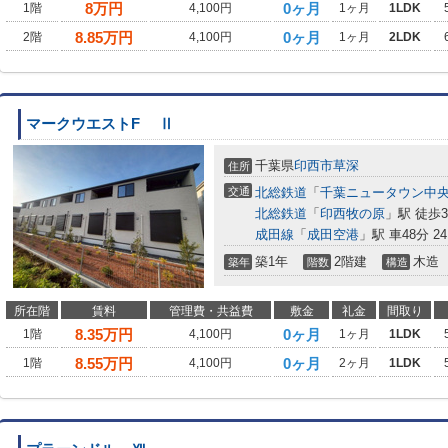
8
万円
0ヶ月
1階
4,100円
1ヶ月
1LDK
8.85
万円
0ヶ月
2階
4,100円
1ヶ月
2LDK
マークウエストF Ⅱ
千葉県
印西市
草深
住所
交通
北総鉄道
「
千葉ニュータウン中
北総鉄道
「
印西牧の原
」駅 徒歩3
成田線
「
成田空港
」駅 車48分 24
築1年
2階建
木造
築年
階数
構造
所在階
賃料
管理費・共益費
敷金
礼金
間取り
8.35
万円
0ヶ月
1階
4,100円
1ヶ月
1LDK
8.55
万円
0ヶ月
1階
4,100円
2ヶ月
1LDK