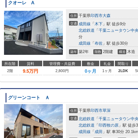
クオーレ A
千葉県
印西市
大森
住所
交通
成田線
「
木下
」駅 徒歩9分
北総鉄道
「
千葉ニュータウン中
分
成田線
「
布佐
」駅 徒歩30分
築2年
2階建
木造
築年
階数
構造
所在階
賃料
管理費・共益費
敷金
礼金
間取り
9.5
万円
0ヶ月
2階
2,800円
1ヶ月
2LDK
5
グリーンコート Ａ
千葉県
印西市
草深
住所
交通
北総鉄道
「
千葉ニュータウン中
北総鉄道
「
印西牧の原
」駅 徒歩3
成田線
「
成田
」駅 車30分 20.1k