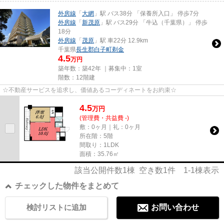
外房線
「
大網
」駅 バス38分 「保養所入口」 停歩7分
外房線
「
新茂原
」駅 バス29分 「牛込（千葉県）」 停歩
18分
外房線
「
茂原
」駅 車22分 12.9km
千葉県
長生郡白子町
剃金
4.5
万円
築年数：築42年 ｜募集中：
1室
階数：12階建
☆不動産サービスを追求し、価値あるコーディネートをお約束☆
4.5
万
円
(管理費・共益費 -)
敷：0ヶ月｜礼：0ヶ月
所在階：5階
間取り：1LDK
面積：35.76㎡
該当公開件数
1
棟 空き数
1
件
1-1
棟表示
チェックした物件をまとめて
検討リストに追加
お問い合わせ