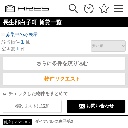
長生郡白子町 賃貸一覧
募集中のみ表示
1
該当物件
棟
1
空き数
件
さらに条件を絞り込む
物件リクエスト
チェックした物件をまとめて
検討リストに追加
お問い合わせ
ダイアパレス白子第2
賃貸｜マンション