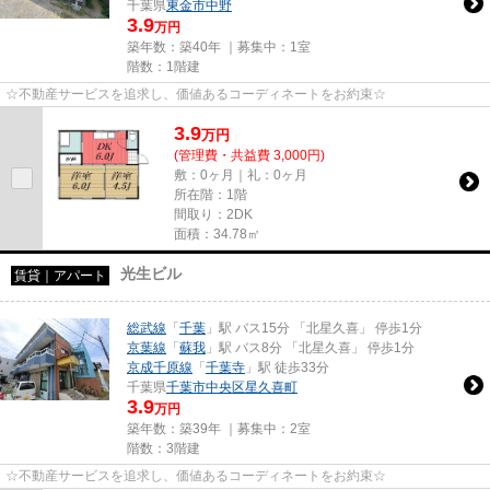
千葉県
東金市
中野
3.9
万円
築年数：築40年 ｜募集中：
1室
階数：1階建
☆不動産サービスを追求し、価値あるコーディネートをお約束☆
3.9
万
円
(管理費・共益費 3,000円)
敷：0ヶ月｜礼：0ヶ月
所在階：1階
間取り：2DK
面積：34.78㎡
光生ビル
賃貸｜アパート
総武線
「
千葉
」駅 バス15分 「北星久喜」 停歩1分
京葉線
「
蘇我
」駅 バス8分 「北星久喜」 停歩1分
京成千原線
「
千葉寺
」駅 徒歩33分
千葉県
千葉市中央区
星久喜町
3.9
万円
築年数：築39年 ｜募集中：
2室
階数：3階建
☆不動産サービスを追求し、価値あるコーディネートをお約束☆