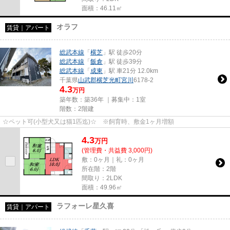
面積：46.11㎡
オラフ
賃貸｜アパート
総武本線
「
横芝
」駅 徒歩20分
総武本線
「
飯倉
」駅 徒歩39分
総武本線
「
成東
」駅 車21分 12.0km
千葉県
山武郡横芝光町
宮川
6178-2
4.3
万円
築年数：築36年 ｜募集中：
1室
階数：2階建
☆ペット可(小型犬又は猫1匹迄)☆ ※飼育時、敷金1ヶ月増額
4.3
万
円
(管理費・共益費 3,000円)
敷：0ヶ月｜礼：0ヶ月
所在階：2階
間取り：2LDK
面積：49.96㎡
ラフォーレ星久喜
賃貸｜アパート