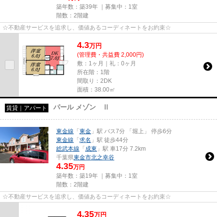
築年数：築39年 ｜募集中：
1室
階数：2階建
☆不動産サービスを追求し、価値あるコーディネートをお約束☆
4.3
万
円
(管理費・共益費 2,000円)
敷：1ヶ月｜礼：0ヶ月
所在階：1階
間取り：2DK
面積：38.00㎡
パール メゾン Ⅱ
賃貸｜アパート
東金線
「
東金
」駅 バス7分 「堀上」 停歩6分
東金線
「
求名
」駅 徒歩44分
総武本線
「
成東
」駅 車17分 7.2km
千葉県
東金市
北之幸谷
4.35
万円
築年数：築19年 ｜募集中：
1室
階数：2階建
☆不動産サービスを追求し、価値あるコーディネートをお約束☆
4.35
万
円