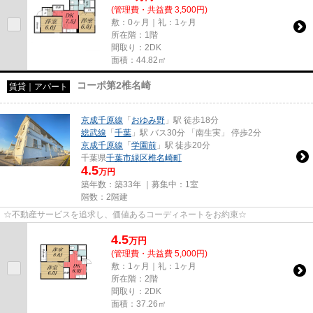
(管理費・共益費 3,500円)
敷：0ヶ月｜礼：1ヶ月
所在階：1階
間取り：2DK
面積：44.82㎡
コーポ第2椎名崎
賃貸｜アパート
京成千原線
「
おゆみ野
」駅 徒歩18分
総武線
「
千葉
」駅 バス30分 「南生実」 停歩2分
京成千原線
「
学園前
」駅 徒歩20分
千葉県
千葉市緑区
椎名崎町
4.5
万円
築年数：築33年 ｜募集中：
1室
階数：2階建
☆不動産サービスを追求し、価値あるコーディネートをお約束☆
4.5
万
円
(管理費・共益費 5,000円)
敷：1ヶ月｜礼：1ヶ月
所在階：2階
間取り：2DK
面積：37.26㎡