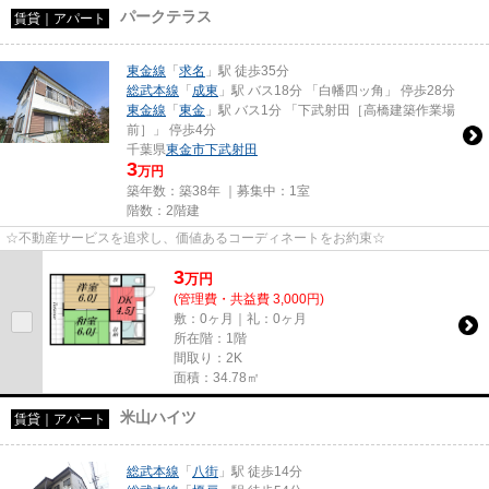
パークテラス
賃貸｜アパート
東金線
「
求名
」駅 徒歩35分
総武本線
「
成東
」駅 バス18分 「白幡四ッ角」 停歩28分
東金線
「
東金
」駅 バス1分 「下武射田［高橋建築作業場
前］」 停歩4分
千葉県
東金市
下武射田
3
万円
築年数：築38年 ｜募集中：
1室
階数：2階建
☆不動産サービスを追求し、価値あるコーディネートをお約束☆
3
万
円
(管理費・共益費 3,000円)
敷：0ヶ月｜礼：0ヶ月
所在階：1階
間取り：2K
面積：34.78㎡
米山ハイツ
賃貸｜アパート
総武本線
「
八街
」駅 徒歩14分