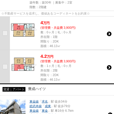
築年数：築30年 ｜募集中：
2室
階数：2階建
☆不動産サービスを追求し、価値あるコーディネートをお約束☆
4
万
円
(管理費・共益費 3,900円)
敷：0ヶ月｜礼：0ヶ月
所在階：1階
間取り：2DK
面積：46.13㎡
4.2
万
円
(管理費・共益費 3,900円)
敷：1ヶ月｜礼：0ヶ月
所在階：2階
間取り：2DK
面積：46.13㎡
豊成ハイツ
賃貸｜アパート
東金線
「
求名
」駅 徒歩34分
総武本線
「
成東
」駅 徒歩79分
東金線
「
東金
」駅 車16分 6.7km