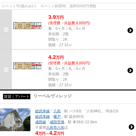
☆ペット可(猫のみ)☆ ※ペット飼育時、賃料5000円増額
3.9
万
円
(管理費・共益費 8,000円)
敷：0ヶ月｜礼：0ヶ月
所在階：2階
間取り：2K
面積：27.32㎡
4.2
万
円
(管理費・共益費 8,000円)
敷：0ヶ月｜礼：0ヶ月
所在階：2階
間取り：2K
面積：27.32㎡
リーベルヴィレッジ
賃貸｜アパート
総武本線
「
八街
」駅 バス8分 「八街神社」 停歩2分
総武本線
「
榎戸
」駅 徒歩80分
成田線
「
成田空港
」駅 車39分 22.0km
千葉県
八街市
八街
ほ
4
4.2
万円～
万円