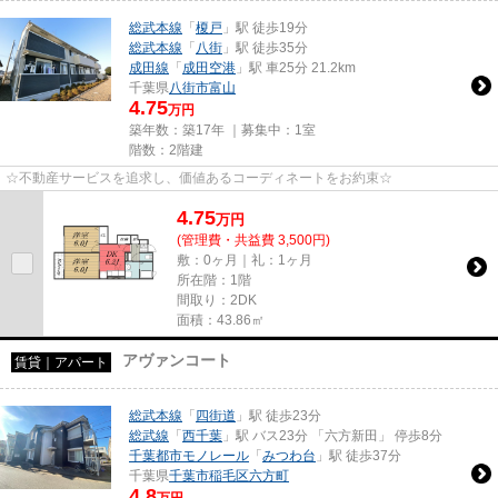
総武本線
「
榎戸
」駅 徒歩19分
総武本線
「
八街
」駅 徒歩35分
成田線
「
成田空港
」駅 車25分 21.2km
千葉県
八街市
富山
4.75
万円
築年数：築17年 ｜募集中：
1室
階数：2階建
☆不動産サービスを追求し、価値あるコーディネートをお約束☆
4.75
万
円
(管理費・共益費 3,500円)
敷：0ヶ月｜礼：1ヶ月
所在階：1階
間取り：2DK
面積：43.86㎡
アヴァンコート
賃貸｜アパート
総武本線
「
四街道
」駅 徒歩23分
総武線
「
西千葉
」駅 バス23分 「六方新田」 停歩8分
千葉都市モノレール
「
みつわ台
」駅 徒歩37分
千葉県
千葉市稲毛区
六方町
4.8
万円