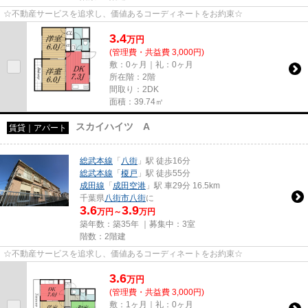
☆不動産サービスを追求し、価値あるコーディネートをお約束☆
3.4
万
円
(管理費・共益費 3,000円)
敷：0ヶ月｜礼：0ヶ月
所在階：2階
間取り：2DK
面積：39.74㎡
スカイハイツ A
賃貸｜アパート
総武本線
「
八街
」駅 徒歩16分
総武本線
「
榎戸
」駅 徒歩55分
成田線
「
成田空港
」駅 車29分 16.5km
千葉県
八街市
八街
に
3.6
3.9
万円～
万円
築年数：築35年 ｜募集中：
3室
階数：2階建
☆不動産サービスを追求し、価値あるコーディネートをお約束☆
3.6
万
円
(管理費・共益費 3,000円)
敷：1ヶ月｜礼：0ヶ月