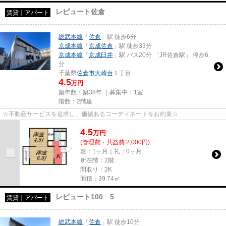
レピュート佐倉
賃貸｜アパート
総武本線
「
佐倉
」駅 徒歩6分
京成本線
「
京成佐倉
」駅 徒歩33分
京成本線
「
京成臼井
」駅 バス20分 「JR佐倉駅」 停歩6
分
千葉県
佐倉市
大崎台
１丁目
4.5
万円
築年数：築38年 ｜募集中：
1室
階数：2階建
☆不動産サービスを追求し、価値あるコーディネートをお約束☆
4.5
万
円
(管理費・共益費 2,000円)
敷：1ヶ月｜礼：0ヶ月
所在階：2階
間取り：2K
面積：39.74㎡
レピュート100 5
賃貸｜アパート
総武本線
「
佐倉
」駅 徒歩10分