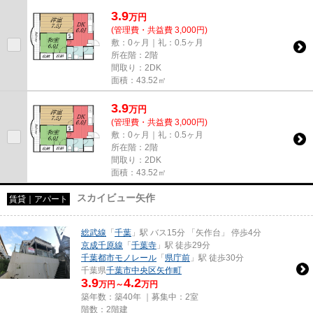
3.9
万
円
(管理費・共益費 3,000円)
敷：0ヶ月｜礼：0.5ヶ月
所在階：2階
間取り：2DK
面積：43.52㎡
3.9
万
円
(管理費・共益費 3,000円)
敷：0ヶ月｜礼：0.5ヶ月
所在階：2階
間取り：2DK
面積：43.52㎡
スカイビュー矢作
賃貸｜アパート
総武線
「
千葉
」駅 バス15分 「矢作台」 停歩4分
京成千原線
「
千葉寺
」駅 徒歩29分
千葉都市モノレール
「
県庁前
」駅 徒歩30分
千葉県
千葉市中央区
矢作町
3.9
4.2
万円～
万円
築年数：築40年 ｜募集中：
2室
階数：2階建