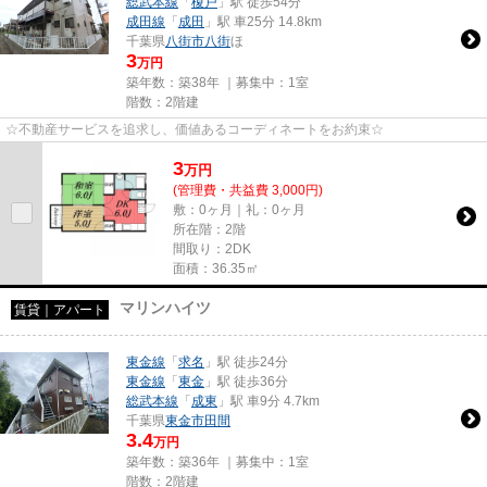
総武本線
「
榎戸
」駅 徒歩54分
成田線
「
成田
」駅 車25分 14.8km
千葉県
八街市
八街
ほ
3
万円
築年数：築38年 ｜募集中：
1室
階数：2階建
☆不動産サービスを追求し、価値あるコーディネートをお約束☆
3
万
円
(管理費・共益費 3,000円)
敷：0ヶ月｜礼：0ヶ月
所在階：2階
間取り：2DK
面積：36.35㎡
マリンハイツ
賃貸｜アパート
東金線
「
求名
」駅 徒歩24分
東金線
「
東金
」駅 徒歩36分
総武本線
「
成東
」駅 車9分 4.7km
千葉県
東金市
田間
3.4
万円
築年数：築36年 ｜募集中：
1室
階数：2階建