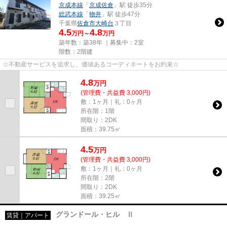
京成本線
「
京成佐倉
」駅 徒歩35分
総武本線
「
物井
」駅 徒歩47分
千葉県
佐倉市
大崎台
３丁目
4.5
4.8
万円～
万円
築年数：築38年 ｜募集中：
2室
階数：2階建
☆不動産サービスを追求し、価値あるコーディネートをお約束☆
4.8
万
円
(管理費・共益費 3,000円)
敷：1ヶ月｜礼：0ヶ月
所在階：1階
間取り：2DK
面積：39.75㎡
4.5
万
円
(管理費・共益費 3,000円)
敷：1ヶ月｜礼：0ヶ月
所在階：2階
間取り：2DK
面積：39.25㎡
グランドール・ヒル Ⅱ
賃貸｜アパート