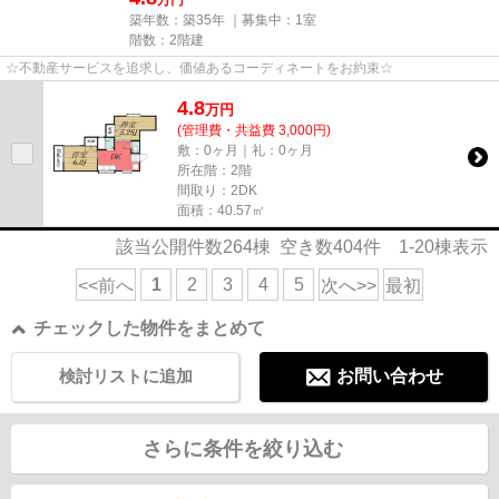
築年数：築35年 ｜募集中：
1室
階数：2階建
☆不動産サービスを追求し、価値あるコーディネートをお約束☆
4.8
万
円
(管理費・共益費 3,000円)
敷：0ヶ月｜礼：0ヶ月
所在階：2階
間取り：2DK
面積：40.57㎡
該当公開件数
264
棟 空き数
404
件
1-20
棟表示
1
2
3
4
5
<<前へ
次へ>>
最初
チェックした物件をまとめて
検討リストに追加
お問い合わせ
さらに条件を絞り込む