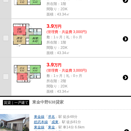
所在階：1階
間取り：2DK
面積：43.34㎡
3.9
万
円
(管理費・共益費 3,000円)
敷：1ヶ月｜礼：0ヶ月
所在階：1階
間取り：2DK
面積：43.34㎡
3.9
万
円
(管理費・共益費 3,000円)
敷：1ヶ月｜礼：0ヶ月
所在階：2階
間取り：2DK
面積：43.34㎡
東金中野638貸家
賃貸｜一戸建て
東金線
「
求名
」駅 徒歩48分
総武本線
「
成東
」駅 徒歩81分
東金線
「
東金
」駅 車14分 6.6km