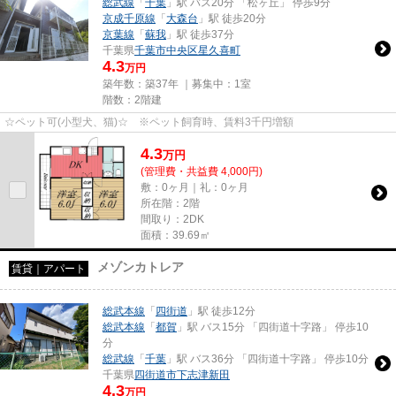
総武線
「
千葉
」駅 バス20分 「松ヶ丘」 停歩9分
京成千原線
「
大森台
」駅 徒歩20分
京葉線
「
蘇我
」駅 徒歩37分
千葉県
千葉市中央区
星久喜町
4.3
万円
築年数：築37年 ｜募集中：
1室
階数：2階建
☆ペット可(小型犬、猫)☆ ※ペット飼育時、賃料3千円増額
4.3
万
円
(管理費・共益費 4,000円)
敷：0ヶ月｜礼：0ヶ月
所在階：2階
間取り：2DK
面積：39.69㎡
メゾンカトレア
賃貸｜アパート
総武本線
「
四街道
」駅 徒歩12分
総武本線
「
都賀
」駅 バス15分 「四街道十字路」 停歩10
分
総武線
「
千葉
」駅 バス36分 「四街道十字路」 停歩10分
千葉県
四街道市
下志津新田
4.3
万円