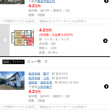
千葉県
東金市
堀之内
4.2
万円
築年数：築23年 ｜募集中：
1室
階数：2階建
☆不動産サービスを追求し、価値あるコーディネートをお約束☆
4.2
万
円
(管理費・共益費 3,000円)
敷：0ヶ月｜礼：0ヶ月
所在階：2階
間取り：2DK
面積：40.99㎡
ビュー和 Ⅱ
賃貸｜アパート
総武本線
「
榎戸
」駅 徒歩10分
総武本線
「
八街
」駅 徒歩48分
成田線
「
成田空港
」駅 車36分 19.1km
千葉県
八街市
榎戸
4.2
万円
築年数：築30年 ｜募集中：
1室
階数：2階建
☆不動産サービスを追求し、価値あるコーディネートをお約束☆