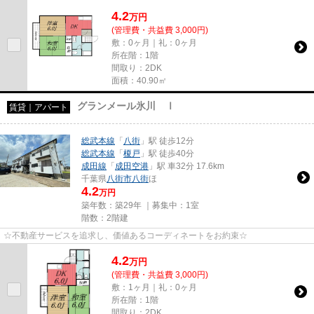
4.2
万
円
(管理費・共益費 3,000円)
敷：0ヶ月｜礼：0ヶ月
所在階：1階
間取り：2DK
面積：40.90㎡
グランメール氷川 Ⅰ
賃貸｜アパート
総武本線
「
八街
」駅 徒歩12分
総武本線
「
榎戸
」駅 徒歩40分
成田線
「
成田空港
」駅 車32分 17.6km
千葉県
八街市
八街
ほ
4.2
万円
築年数：築29年 ｜募集中：
1室
階数：2階建
☆不動産サービスを追求し、価値あるコーディネートをお約束☆
4.2
万
円
(管理費・共益費 3,000円)
敷：1ヶ月｜礼：0ヶ月
所在階：1階
間取り：2DK