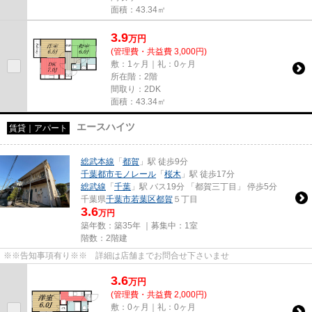
面積：43.34㎡
3.9
万
円
(管理費・共益費 3,000円)
敷：1ヶ月｜礼：0ヶ月
所在階：2階
間取り：2DK
面積：43.34㎡
エースハイツ
賃貸｜アパート
総武本線
「
都賀
」駅 徒歩9分
千葉都市モノレール
「
桜木
」駅 徒歩17分
総武線
「
千葉
」駅 バス19分 「都賀三丁目」 停歩5分
千葉県
千葉市若葉区
都賀
５丁目
3.6
万円
築年数：築35年 ｜募集中：
1室
階数：2階建
※※告知事項有り※※ 詳細は店舗までお問合せ下さいませ
3.6
万
円
(管理費・共益費 2,000円)
敷：0ヶ月｜礼：0ヶ月