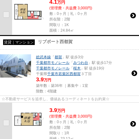
4.1
万
円
(管理費・共益費 3,000円)
敷：0ヶ月｜礼：0ヶ月
所在階：2階
間取り：1K
面積：24.84㎡
リブポート西都賀
賃貸｜マンション
総武本線
「
都賀
」駅 徒歩3分
千葉都市モノレール
「
みつわ台
」駅 徒歩17分
千葉都市モノレール
「
桜木
」駅 徒歩19分
千葉県
千葉市若葉区
西都賀
３丁目
3.9
万円
築年数：築36年 ｜募集中：
1室
階数：4階建
☆不動産サービスを追求し、価値あるコーディネートをお約束☆
3.9
万
円
(管理費・共益費 3,000円)
敷：0ヶ月｜礼：0ヶ月
所在階：2階
間取り：1R
面積：23.12㎡