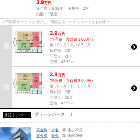
3.9
万円
築年数：築39年 ｜募集中：
2室
階数：3階建
☆不動産サービスを追求し、価値あるコーディネートをお約束☆
3.9
万
円
(管理費・共益費 3,000円)
敷：0ヶ月｜礼：0.5ヶ月
所在階：2階
間取り：2DK
面積：43.52㎡
3.9
万
円
(管理費・共益費 3,000円)
敷：0ヶ月｜礼：0.5ヶ月
所在階：2階
間取り：2DK
面積：43.52㎡
グリーンパーク Ⅰ
賃貸｜アパート
東金線
「
求名
」駅 徒歩22分
東金線
「
東金
」駅 徒歩29分