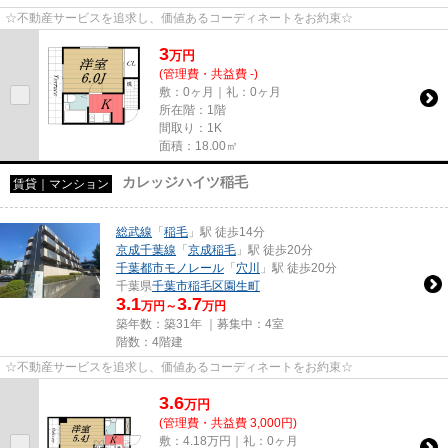
☆不動産サービスを追求し、価値あるコーディネートをお約束☆
3
万
円
(管理費・共益費 -)
敷：0ヶ月｜礼：0ヶ月
所在階：1階
間取り：1K
面積：18.00㎡
カレッジハイツ稲毛
賃貸｜マンション
総武線
「
稲毛
」駅 徒歩14分
京成千葉線
「
京成稲毛
」駅 徒歩20分
千葉都市モノレール
「
穴川
」駅 徒歩20分
千葉県
千葉市稲毛区
園生町
3.1
3.7
万円～
万円
築年数：築31年 ｜募集中：
4室
階数：4階建
☆不動産サービスを追求し、価値あるコーディネートをお約束☆
3.6
万
円
(管理費・共益費 3,000円)
敷：4.18万円｜礼：0ヶ月