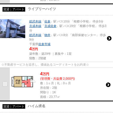
ライブリーハイツ
賃貸｜アパート
総武本線
「
佐倉
」駅 バス10分 「根郷小学校」 停歩3分
京成本線
「
京成佐倉
」駅 バス19分 「根郷小学校」 停歩3
分
総武本線
「
物井
」駅 バス8分 「南部保健センター」 停歩
9分
千葉県
佐倉市
城
4
万円
築年数：築29年 ｜募集中：
1室
階数：2階建
☆不動産サービスを追求し、価値あるコーディネートをお約束☆
4
万
円
(管理費・共益費 2,000円)
敷：1ヶ月｜礼：0ヶ月
所在階：2階
間取り：1K
面積：23.77㎡
ハイム求名
賃貸｜アパート