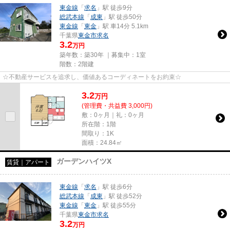
東金線
「
求名
」駅 徒歩9分
総武本線
「
成東
」駅 徒歩50分
東金線
「
東金
」駅 車14分 5.1km
千葉県
東金市
求名
3.2
万円
築年数：築30年 ｜募集中：
1室
階数：2階建
☆不動産サービスを追求し、価値あるコーディネートをお約束☆
3.2
万
円
(管理費・共益費 3,000円)
敷：0ヶ月｜礼：0ヶ月
所在階：1階
間取り：1K
面積：24.84㎡
ガーデンハイツX
賃貸｜アパート
東金線
「
求名
」駅 徒歩6分
総武本線
「
成東
」駅 徒歩52分
東金線
「
東金
」駅 徒歩55分
千葉県
東金市
求名
3.2
万円