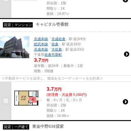
所在階：1階
間取り：1K
面積：19.87㎡
キャピタル壱番館
賃貸｜マンション
京成本線
「
京成佐倉
」駅 徒歩9分
総武本線
「
佐倉
」駅 徒歩18分
京成本線
「
大佐倉
」駅 徒歩33分
千葉県
佐倉市
新町
3.7
万円
築年数：築34年 ｜募集中：
1室
階数：5階建
☆不動産サービスを追求し、価値あるコーディネートをお約束☆
3.7
万
円
(管理費・共益費 5,000円)
敷：0ヶ月｜礼：0ヶ月
所在階：2階
間取り：1K
面積：16.98㎡
東金中野638貸家
賃貸｜一戸建て