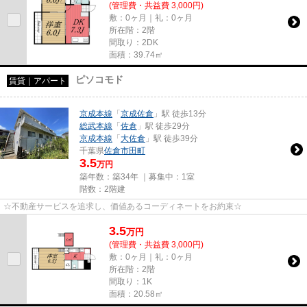
(管理費・共益費 3,000円)
敷：0ヶ月｜礼：0ヶ月
所在階：2階
間取り：2DK
面積：39.74㎡
ピソコモド
賃貸｜アパート
京成本線
「
京成佐倉
」駅 徒歩13分
総武本線
「
佐倉
」駅 徒歩29分
京成本線
「
大佐倉
」駅 徒歩39分
千葉県
佐倉市
田町
3.5
万円
築年数：築34年 ｜募集中：
1室
階数：2階建
☆不動産サービスを追求し、価値あるコーディネートをお約束☆
3.5
万
円
(管理費・共益費 3,000円)
敷：0ヶ月｜礼：0ヶ月
所在階：2階
間取り：1K
面積：20.58㎡