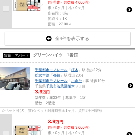
(管理費・共益費 4,000円)
敷：0ヶ月｜礼：0ヶ月
所在階：3階
間取り：1K
面積：27.00㎡
全4件を表示する
グリーンハイツ 1番館
賃貸｜アパート
千葉都市モノレール
「
桜木
」駅 徒歩12分
総武本線
「
都賀
」駅 徒歩23分
千葉都市モノレール
「
小倉台
」駅 徒歩19分
千葉県
千葉市若葉区
桜木
３丁目
3.9
万円
築年数：築33年 ｜募集中：
1室
階数：2階建
☆ペット可(犬、猫)☆ペット飼育時敷金1ヶ月、賃料2千円増額
3.9
万
円
(管理費・共益費 3,000円)
敷：0ヶ月｜礼：0ヶ月