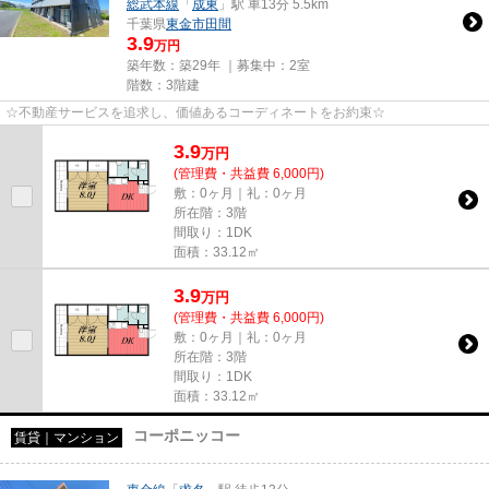
総武本線
「
成東
」駅 車13分 5.5km
千葉県
東金市
田間
3.9
万円
築年数：築29年 ｜募集中：
2室
階数：3階建
☆不動産サービスを追求し、価値あるコーディネートをお約束☆
3.9
万
円
(管理費・共益費 6,000円)
敷：0ヶ月｜礼：0ヶ月
所在階：3階
間取り：1DK
面積：33.12㎡
3.9
万
円
(管理費・共益費 6,000円)
敷：0ヶ月｜礼：0ヶ月
所在階：3階
間取り：1DK
面積：33.12㎡
コーポニッコー
賃貸｜マンション