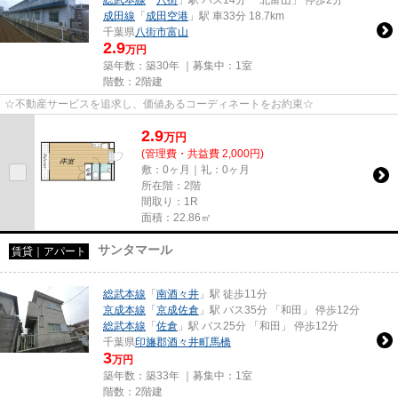
成田線
「
成田空港
」駅 車33分 18.7km
千葉県
八街市
富山
2.9
万円
築年数：築30年 ｜募集中：
1室
階数：2階建
☆不動産サービスを追求し、価値あるコーディネートをお約束☆
2.9
万
円
(管理費・共益費 2,000円)
敷：0ヶ月｜礼：0ヶ月
所在階：2階
間取り：1R
面積：22.86㎡
サンタマール
賃貸｜アパート
総武本線
「
南酒々井
」駅 徒歩11分
京成本線
「
京成佐倉
」駅 バス35分 「和田」 停歩12分
総武本線
「
佐倉
」駅 バス25分 「和田」 停歩12分
千葉県
印旛郡酒々井町
馬橋
3
万円
築年数：築33年 ｜募集中：
1室
階数：2階建