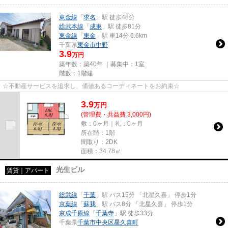
東金線
「
求名
」駅 徒歩48分
総武本線
「
成東
」駅 徒歩81分
東金線
「
東金
」駅 車14分 6.6km
千葉県
東金市
中野
3.9
万円
築年数：築40年 ｜募集中：
1室
階数：1階建
☆不動産サービスを追求し、価値あるコーディネートをお約束☆
3.9
万
円
(管理費・共益費 3,000円)
敷：0ヶ月｜礼：0ヶ月
所在階：1階
間取り：2DK
面積：34.78㎡
光生ビル
賃貸｜アパート
総武線
「
千葉
」駅 バス15分 「北星久喜」 停歩1分
京葉線
「
蘇我
」駅 バス8分 「北星久喜」 停歩1分
京成千原線
「
千葉寺
」駅 徒歩33分
千葉県
千葉市中央区
星久喜町