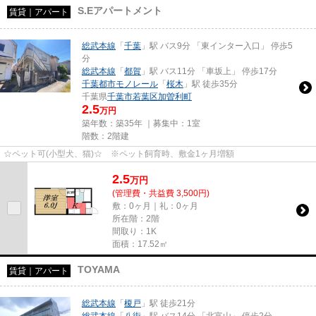
S.Eアパートメント
賃貸｜アパート
総武本線
「
千葉
」駅 バス9分 「東インター入口」 停歩5
分
総武本線
「
都賀
」駅 バス11分 「車坂上」 停歩17分
千葉都市モノレール
「
桜木
」駅 徒歩35分
千葉県
千葉市若葉区
加曽利町
2.5
万円
築年数：築35年 ｜募集中：
1室
階数：2階建
☆ペット可(小型犬、猫)☆ ※ペット飼育時、敷金1ヶ月増額
2.5
万
円
(管理費・共益費 3,500円)
敷：0ヶ月｜礼：0ヶ月
所在階：2階
間取り：1K
面積：17.52㎡
TOYAMA
賃貸｜アパート
総武本線
「
榎戸
」駅 徒歩21分
総武本線
「
八街
」駅 バス14分 「北富山」 停歩2分