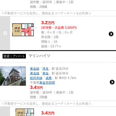
築年数：築30年 ｜募集中：
1室
階数：2階建
☆不動産サービスを追求し、価値あるコーディネートをお約束☆
3.2
万
円
(管理費・共益費 3,000円)
敷：0ヶ月｜礼：0ヶ月
所在階：1階
間取り：1K
面積：23.77㎡
マリンハイツ
賃貸｜アパート
東金線
「
求名
」駅 徒歩24分
東金線
「
東金
」駅 徒歩36分
総武本線
「
成東
」駅 車9分 4.7km
千葉県
東金市
田間
3.4
万円
築年数：築36年 ｜募集中：
1室
階数：2階建
☆不動産サービスを追求し、価値あるコーディネートをお約束☆
3.4
万
円