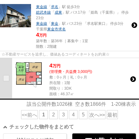
東金線
「
求名
」駅 徒歩3分
総武本線
「
成東
」駅 バス17分 「姫島（千葉県）」 停歩
23分
東金線
「
東金
」駅 バス23分 「求名駅東口」 停歩3分
千葉県
東金市
求名
4
万円
築年数：築36年 ｜募集中：
1室
階数：2階建
☆不動産サービスを追求し、価値あるコーディネートをお約束☆
4
万
円
(管理費・共益費 3,000円)
敷：0ヶ月｜礼：0ヶ月
所在階：1階
間取り：3DK
面積：46.37㎡
該当公開件数
1026
棟 空き数
1866
件
1-20
棟表示
1
2
3
4
5
<<前へ
次へ>>
最初
チェックした物件をまとめて