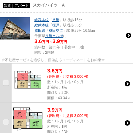
スカイハイツ A
賃貸｜アパート
総武本線
「
八街
」駅 徒歩16分
総武本線
「
榎戸
」駅 徒歩55分
成田線
「
成田空港
」駅 車29分 16.5km
千葉県
八街市
八街
に
3.6
3.9
万円～
万円
築年数：築35年 ｜募集中：
3室
階数：2階建
☆不動産サービスを追求し、価値あるコーディネートをお約束☆
3.6
万
円
(管理費・共益費 3,000円)
敷：1ヶ月｜礼：0ヶ月
所在階：1階
間取り：2DK
面積：43.34㎡
3.9
万
円
(管理費・共益費 3,000円)
敷：1ヶ月｜礼：0ヶ月
所在階：1階
間取り：2DK