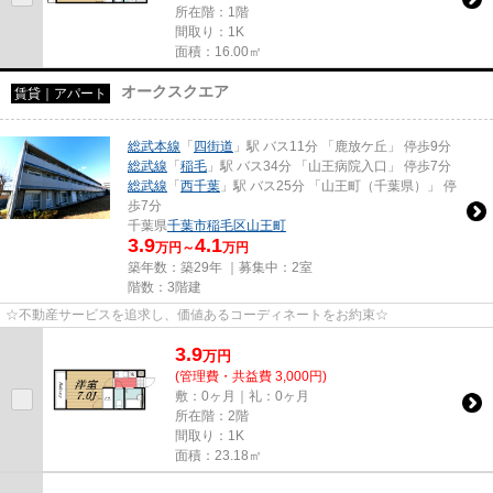
所在階：1階
間取り：1K
面積：16.00㎡
オークスクエア
賃貸｜アパート
総武本線
「
四街道
」駅 バス11分 「鹿放ケ丘」 停歩9分
総武線
「
稲毛
」駅 バス34分 「山王病院入口」 停歩7分
総武線
「
西千葉
」駅 バス25分 「山王町（千葉県）」 停
歩7分
千葉県
千葉市稲毛区
山王町
3.9
4.1
万円～
万円
築年数：築29年 ｜募集中：
2室
階数：3階建
☆不動産サービスを追求し、価値あるコーディネートをお約束☆
3.9
万
円
(管理費・共益費 3,000円)
敷：0ヶ月｜礼：0ヶ月
所在階：2階
間取り：1K
面積：23.18㎡