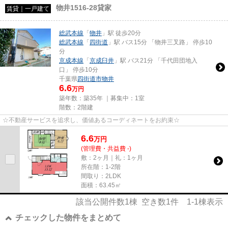
物井1516-28貸家
賃貸｜一戸建て
総武本線
「
物井
」駅 徒歩20分
総武本線
「
四街道
」駅 バス15分 「物井三叉路」 停歩10
分
京成本線
「
京成臼井
」駅 バス21分 「千代田団地入
口」 停歩10分
千葉県
四街道市
物井
6.6
万円
築年数：築35年 ｜募集中：
1室
階数：2階建
☆不動産サービスを追求し、価値あるコーディネートをお約束☆
6.6
万
円
(管理費・共益費 -)
敷：2ヶ月｜礼：1ヶ月
所在階：1-2階
間取り：2LDK
面積：63.45㎡
該当公開件数
1
棟 空き数
1
件
1-1
棟表示
チェックした物件をまとめて