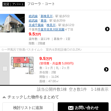
フローラ・コート
賃貸｜アパート
総武線
「
新検見川
」駅 徒歩5分
総武線
「
幕張
」駅 徒歩20分
京成千葉線
「
検見川
」駅 徒歩12分
千葉県
千葉市花見川区
花園
４丁目
9.5
万円
築年数：築11年 ｜募集中：
1室
階数：2階建
☆一坪風呂で快適バスタイム☆ 室内＆防犯設備◎の1LDK♪
9.5
万
円
(管理費・共益費 5,000円)
敷：1ヶ月｜礼：2ヶ月
所在階：2階
間取り：1LDK
面積：47.00㎡
該当公開件数
1
棟 空き数
1
件
1-1
棟表示
チェックした物件をまとめて
検討リストに追加
お問い合わせ