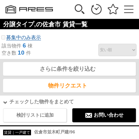
分譲タイプ,の佐倉市 賃貸一覧
募集中のみ表示
6
該当物件
棟
10
空き数
件
さらに条件を絞り込む
物件リクエスト
チェックした物件をまとめて
検討リストに追加
お問い合わせ
佐倉市並木町戸建/96
賃貸｜一戸建て