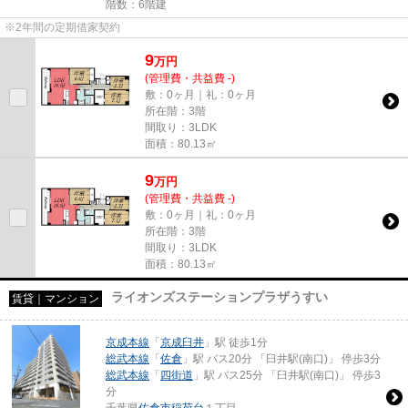
階数：6階建
※2年間の定期借家契約
9
万
円
(管理費・共益費 -)
敷：0ヶ月｜礼：0ヶ月
所在階：3階
間取り：3LDK
面積：80.13㎡
9
万
円
(管理費・共益費 -)
敷：0ヶ月｜礼：0ヶ月
所在階：3階
間取り：3LDK
面積：80.13㎡
ライオンズステーションプラザうすい
賃貸｜マンション
京成本線
「
京成臼井
」駅 徒歩1分
総武本線
「
佐倉
」駅 バス20分 「臼井駅(南口)」 停歩3分
総武本線
「
四街道
」駅 バス25分 「臼井駅(南口)」 停歩3
分