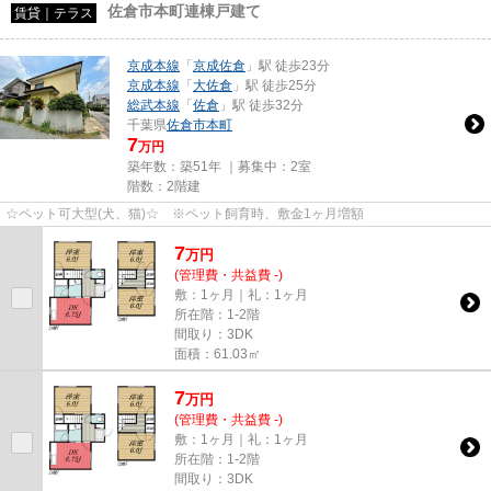
佐倉市本町連棟戸建て
賃貸｜テラス
京成本線
「
京成佐倉
」駅 徒歩23分
京成本線
「
大佐倉
」駅 徒歩25分
総武本線
「
佐倉
」駅 徒歩32分
千葉県
佐倉市
本町
7
万円
築年数：築51年 ｜募集中：
2室
階数：2階建
☆ペット可大型(犬、猫)☆ ※ペット飼育時、敷金1ヶ月増額
7
万
円
(管理費・共益費 -)
敷：1ヶ月｜礼：1ヶ月
所在階：1-2階
間取り：3DK
面積：61.03㎡
7
万
円
(管理費・共益費 -)
敷：1ヶ月｜礼：1ヶ月
所在階：1-2階
間取り：3DK