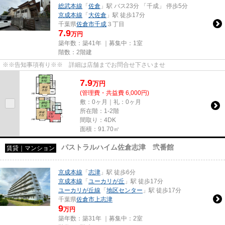
総武本線
「
佐倉
」駅 バス23分 「千成」 停歩5分
京成本線
「
大佐倉
」駅 徒歩17分
千葉県
佐倉市
千成
３丁目
7.9
万円
築年数：築41年 ｜募集中：
1室
階数：2階建
※※告知事項有り※※ 詳細は店舗までお問合せ下さいませ
7.9
万
円
(管理費・共益費 6,000円)
敷：0ヶ月｜礼：0ヶ月
所在階：1-2階
間取り：4DK
面積：91.70㎡
パストラルハイム佐倉志津 弐番館
賃貸｜マンション
京成本線
「
志津
」駅 徒歩6分
京成本線
「
ユーカリが丘
」駅 徒歩17分
ユーカリが丘線
「
地区センター
」駅 徒歩17分
千葉県
佐倉市
上志津
9
万円
築年数：築31年 ｜募集中：
2室