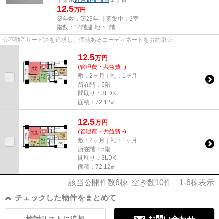
千葉県
佐倉市
稲荷台
１丁目
12.5
万円
築年数：築23年 ｜募集中：
2室
階数：14階建 地下1階
☆不動産サービスを追求し、価値あるコーディネートをお約束☆
12.5
万
円
(管理費・共益費 -)
敷：2ヶ月｜礼：1ヶ月
所在階：5階
間取り：3LDK
面積：72.12㎡
12.5
万
円
(管理費・共益費 -)
敷：2ヶ月｜礼：1ヶ月
所在階：5階
間取り：3LDK
面積：72.12㎡
該当公開件数
6
棟 空き数
10
件
1-6
棟表示
チェックした物件をまとめて
検討リストに追加
お問い合わせ