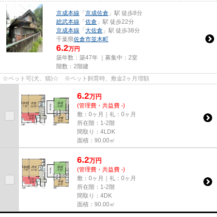
京成本線
「
京成佐倉
」駅 徒歩8分
総武本線
「
佐倉
」駅 徒歩22分
京成本線
「
大佐倉
」駅 徒歩38分
千葉県
佐倉市
並木町
6.2
万円
築年数：築47年 ｜募集中：
2室
階数：2階建
☆ペット可(犬、猫)☆ ※ペット飼育時、敷金2ヶ月増額
6.2
万
円
(管理費・共益費 -)
敷：0ヶ月｜礼：0ヶ月
所在階：1-2階
間取り：4LDK
面積：90.00㎡
6.2
万
円
(管理費・共益費 -)
敷：0ヶ月｜礼：0ヶ月
所在階：1-2階
間取り：4DK
面積：90.00㎡