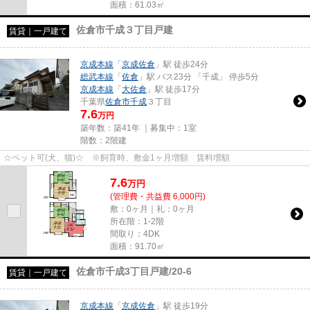
面積：61.03㎡
佐倉市千成３丁目戸建
賃貸｜一戸建て
京成本線
「
京成佐倉
」駅 徒歩24分
総武本線
「
佐倉
」駅 バス23分 「千成」 停歩5分
京成本線
「
大佐倉
」駅 徒歩17分
千葉県
佐倉市
千成
３丁目
7.6
万円
築年数：築41年 ｜募集中：
1室
階数：2階建
☆ペット可(犬、猫)☆ ※飼育時、敷金1ヶ月増額 賃料増額
7.6
万
円
(管理費・共益費 6,000円)
敷：0ヶ月｜礼：0ヶ月
所在階：1-2階
間取り：4DK
面積：91.70㎡
佐倉市千成3丁目戸建/20-6
賃貸｜一戸建て
京成本線
「
京成佐倉
」駅 徒歩19分