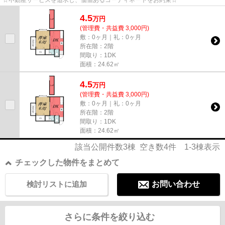
☆不動産サービスを追求し、価値あるコーディネートをお約束☆
4.5
万
円
(管理費・共益費 3,000円)
敷：0ヶ月｜礼：0ヶ月
所在階：2階
間取り：1DK
面積：24.62㎡
4.5
万
円
(管理費・共益費 3,000円)
敷：0ヶ月｜礼：0ヶ月
所在階：2階
間取り：1DK
面積：24.62㎡
該当公開件数
3
棟 空き数
4
件
1-3
棟表示
チェックした物件をまとめて
検討リストに追加
お問い合わせ
さらに条件を絞り込む