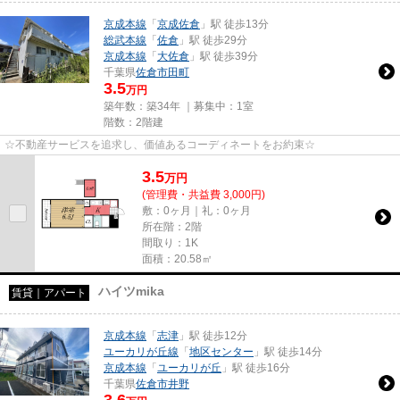
京成本線
「
京成佐倉
」駅 徒歩13分
総武本線
「
佐倉
」駅 徒歩29分
京成本線
「
大佐倉
」駅 徒歩39分
千葉県
佐倉市
田町
3.5
万円
築年数：築34年 ｜募集中：
1室
階数：2階建
☆不動産サービスを追求し、価値あるコーディネートをお約束☆
3.5
万
円
(管理費・共益費 3,000円)
敷：0ヶ月｜礼：0ヶ月
所在階：2階
間取り：1K
面積：20.58㎡
ハイツmika
賃貸｜アパート
京成本線
「
志津
」駅 徒歩12分
ユーカリが丘線
「
地区センター
」駅 徒歩14分
京成本線
「
ユーカリが丘
」駅 徒歩16分
千葉県
佐倉市
井野