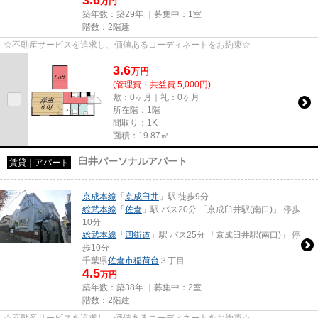
3.6
万円
築年数：築29年 ｜募集中：
1室
階数：2階建
☆不動産サービスを追求し、価値あるコーディネートをお約束☆
3.6
万
円
(管理費・共益費 5,000円)
敷：0ヶ月｜礼：0ヶ月
所在階：1階
間取り：1K
面積：19.87㎡
臼井パーソナルアパート
賃貸｜アパート
京成本線
「
京成臼井
」駅 徒歩9分
総武本線
「
佐倉
」駅 バス20分 「京成臼井駅(南口)」 停歩
10分
総武本線
「
四街道
」駅 バス25分 「京成臼井駅(南口)」 停
歩10分
千葉県
佐倉市
稲荷台
３丁目
4.5
万円
築年数：築38年 ｜募集中：
2室
階数：2階建