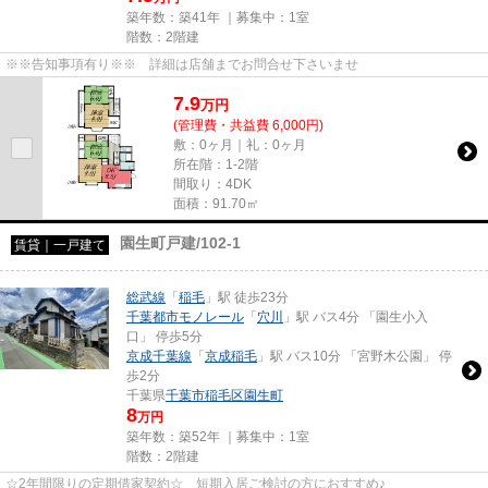
築年数：築41年 ｜募集中：
1室
階数：2階建
※※告知事項有り※※ 詳細は店舗までお問合せ下さいませ
7.9
万
円
(管理費・共益費 6,000円)
敷：0ヶ月｜礼：0ヶ月
所在階：1-2階
間取り：4DK
面積：91.70㎡
園生町戸建/102-1
賃貸｜一戸建て
総武線
「
稲毛
」駅 徒歩23分
千葉都市モノレール
「
穴川
」駅 バス4分 「園生小入
口」 停歩5分
京成千葉線
「
京成稲毛
」駅 バス10分 「宮野木公園」 停
歩2分
千葉県
千葉市稲毛区
園生町
8
万円
築年数：築52年 ｜募集中：
1室
階数：2階建
☆2年間限りの定期借家契約☆ 短期入居ご検討の方におすすめ♪