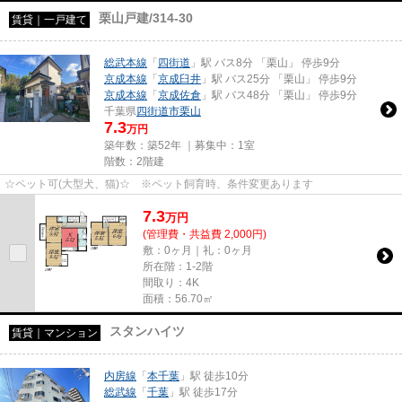
栗山戸建/314-30
賃貸｜一戸建て
総武本線
「
四街道
」駅 バス8分 「栗山」 停歩9分
京成本線
「
京成臼井
」駅 バス25分 「栗山」 停歩9分
京成本線
「
京成佐倉
」駅 バス48分 「栗山」 停歩9分
千葉県
四街道市
栗山
7.3
万円
築年数：築52年 ｜募集中：
1室
階数：2階建
☆ペット可(大型犬、猫)☆ ※ペット飼育時、条件変更あります
7.3
万
円
(管理費・共益費 2,000円)
敷：0ヶ月｜礼：0ヶ月
所在階：1-2階
間取り：4K
面積：56.70㎡
スタンハイツ
賃貸｜マンション
内房線
「
本千葉
」駅 徒歩10分
総武線
「
千葉
」駅 徒歩17分