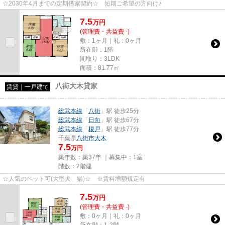
☆2030年4月までの定期借家契約☆ 短期ご希望の方向け♪
7.5
万
円
(管理費・共益費 -)
敷：1ヶ月｜礼：0ヶ月
所在階：1階
間取り：3LDK
面積：81.77㎡
八街大木貸家
賃貸｜一戸建て
総武本線
「
八街
」駅 徒歩25分
総武本線
「
日向
」駅 徒歩67分
総武本線
「
榎戸
」駅 徒歩77分
千葉県
八街市
大木
7.5
万円
築年数：築37年 ｜募集中：
1室
階数：2階建
☆人気のペット可(大型犬、猫)☆ ※賃料増額規定有
7.5
万
円
(管理費・共益費 -)
敷：0ヶ月｜礼：0ヶ月
所在階：1-2階