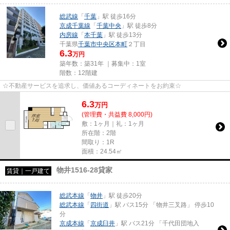
総武線
「
千葉
」駅 徒歩16分
京成千葉線
「
千葉中央
」駅 徒歩8分
内房線
「
本千葉
」駅 徒歩13分
千葉県
千葉市中央区
本町
２丁目
6.3
万円
築年数：築31年 ｜募集中：
1室
階数：12階建
☆不動産サービスを追求し、価値あるコーディネートをお約束☆
6.3
万
円
(管理費・共益費 8,000円)
敷：1ヶ月｜礼：1ヶ月
所在階：2階
間取り：1R
面積：24.54㎡
物井1516-28貸家
賃貸｜一戸建て
総武本線
「
物井
」駅 徒歩20分
総武本線
「
四街道
」駅 バス15分 「物井三叉路」 停歩10
分
京成本線
「
京成臼井
」駅 バス21分 「千代田団地入