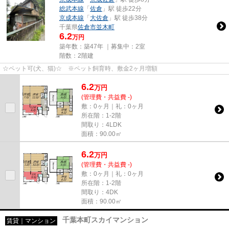
総武本線
「
佐倉
」駅 徒歩22分
京成本線
「
大佐倉
」駅 徒歩38分
千葉県
佐倉市
並木町
6.2
万円
築年数：築47年 ｜募集中：
2室
階数：2階建
☆ペット可(犬、猫)☆ ※ペット飼育時、敷金2ヶ月増額
6.2
万
円
(管理費・共益費 -)
敷：0ヶ月｜礼：0ヶ月
所在階：1-2階
間取り：4LDK
面積：90.00㎡
6.2
万
円
(管理費・共益費 -)
敷：0ヶ月｜礼：0ヶ月
所在階：1-2階
間取り：4DK
面積：90.00㎡
千葉本町スカイマンション
賃貸｜マンション