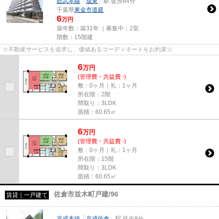
総武本線
「
成東
」駅 徒歩64分
千葉県
東金市
道庭
6
万円
築年数：築31年 ｜募集中：
2室
階数：15階建
☆不動産サービスを追求し、価値あるコーディネートをお約束☆
6
万
円
(管理費・共益費 -)
敷：0ヶ月｜礼：1ヶ月
所在階：2階
間取り：3LDK
面積：60.65㎡
6
万
円
(管理費・共益費 -)
敷：0ヶ月｜礼：1ヶ月
所在階：15階
間取り：3LDK
面積：60.65㎡
佐倉市並木町戸建/96
賃貸｜一戸建て
京成本線
「
京成佐倉
」駅 徒歩8分