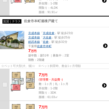
所在階：1-2階
間取り：4LDK
面積：91.91㎡
佐倉市本町連棟戸建て
賃貸｜テラス
京成本線
「
京成佐倉
」駅 徒歩23分
京成本線
「
大佐倉
」駅 徒歩25分
総武本線
「
佐倉
」駅 徒歩32分
千葉県
佐倉市
本町
7
万円
築年数：築51年 ｜募集中：
2室
階数：2階建
☆ペット可大型(犬、猫)☆ ※ペット飼育時、敷金1ヶ月増額
7
万
円
(管理費・共益費 -)
敷：1ヶ月｜礼：1ヶ月
所在階：1-2階
間取り：3DK
面積：61.03㎡
7
万
円