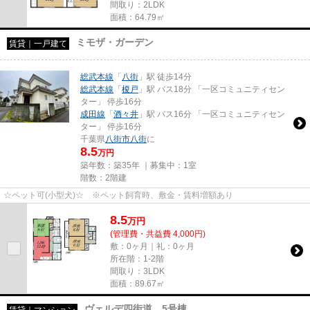
間取り：2LDK
面積：64.79㎡
ミモザ・ガーデン
賃貸｜一戸建て
総武本線
「
八街
」駅 徒歩14分
総武本線
「
榎戸
」駅 バス18分 「一区コミュニティセン
ター」 停歩16分
成田線
「
酒々井
」駅 バス16分 「一区コミュニティセン
ター」 停歩16分
千葉県
八街市
八街
に
8.5
万円
築年数：築35年 ｜募集中：
1室
階数：2階建
☆ペット可(小型犬)☆ ※ペット飼育時、敷金・賃料増額あり
8.5
万
円
(管理費・共益費 4,000円)
敷：0ヶ月｜礼：0ヶ月
所在階：1-2階
間取り：3LDK
面積：89.67㎡
ヴェルデ四街道 5号棟
賃貸｜マンション