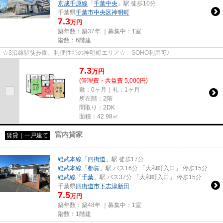
京成千原線
「
千葉中央
」駅 徒歩10分
千葉県
千葉市中央区
神明町
7.3
万円
築年数：築37年 ｜募集中：
1室
階数：6階建
☆3沿線駅徒歩圏、利便性◎の神明町エリア☆ SOHO利用可♪
7.3
万
円
(管理費・共益費 5,000円)
敷：0ヶ月｜礼：1ヶ月
所在階：2階
間取り：2DK
面積：42.98㎡
宮内貸家
賃貸｜一戸建て
総武本線
「
四街道
」駅 徒歩17分
総武本線
「
都賀
」駅 バス16分 「大和町入口」 停歩15分
総武線
「
千葉
」駅 バス37分 「大和町入口」 停歩15分
千葉県
四街道市
下志津新田
7.5
万円
築年数：築48年 ｜募集中：
1室
階数：1階建