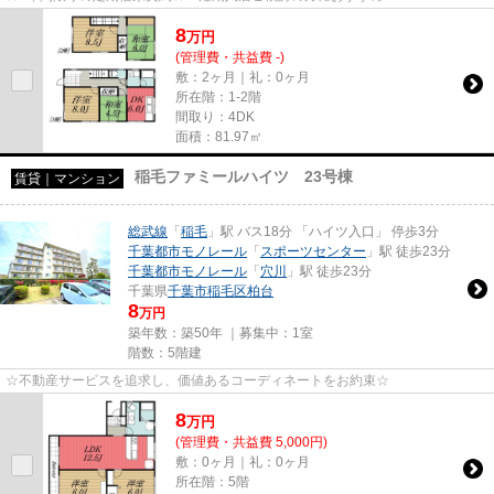
8
万
円
(管理費・共益費 -)
敷：2ヶ月｜礼：0ヶ月
所在階：1-2階
間取り：4DK
面積：81.97㎡
稲毛ファミールハイツ 23号棟
賃貸｜マンション
総武線
「
稲毛
」駅 バス18分 「ハイツ入口」 停歩3分
千葉都市モノレール
「
スポーツセンター
」駅 徒歩23分
千葉都市モノレール
「
穴川
」駅 徒歩23分
千葉県
千葉市稲毛区
柏台
8
万円
築年数：築50年 ｜募集中：
1室
階数：5階建
☆不動産サービスを追求し、価値あるコーディネートをお約束☆
8
万
円
(管理費・共益費 5,000円)
敷：0ヶ月｜礼：0ヶ月
所在階：5階