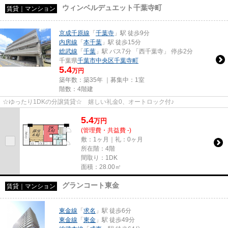
ウィンベルデュエット千葉寺町
賃貸｜マンション
京成千原線
「
千葉寺
」駅 徒歩9分
内房線
「
本千葉
」駅 徒歩15分
総武線
「
千葉
」駅 バス7分 「西千葉寺」 停歩2分
千葉県
千葉市中央区
千葉寺町
5.4
万円
築年数：築35年 ｜募集中：
1室
階数：4階建
☆ゆったり1DKの分譲賃貸☆ 嬉しい礼金0、オートロック付♪
5.4
万
円
(管理費・共益費 -)
敷：1ヶ月｜礼：0ヶ月
所在階：4階
間取り：1DK
面積：28.00㎡
グランコート東金
賃貸｜マンション
東金線
「
求名
」駅 徒歩6分
東金線
「
東金
」駅 徒歩49分