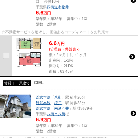
口」 停歩10分
千葉県
四街道市
物井
6.6
万円
築年数：築35年 ｜募集中：
1室
階数：2階建
☆不動産サービスを追求し、価値あるコーディネートをお約束☆
6.6
万
円
(管理費・共益費 -)
敷：2ヶ月｜礼：1ヶ月
所在階：1-2階
間取り：2LDK
面積：63.45㎡
CIEL
賃貸｜一戸建て
総武本線
「
八街
」駅 徒歩20分
総武本線
「
榎戸
」駅 徒歩38分
総武本線
「
南酒々井
」駅 徒歩79分
千葉県
八街市
八街
ほ
6.9
万円
築年数：築35年 ｜募集中：
1室
階数：2階建