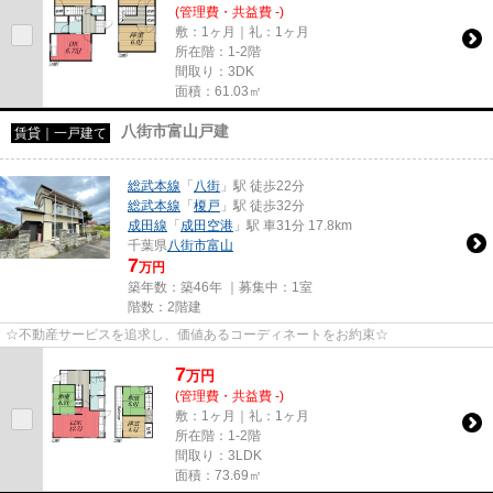
(管理費・共益費 -)
敷：1ヶ月｜礼：1ヶ月
所在階：1-2階
間取り：3DK
面積：61.03㎡
八街市富山戸建
賃貸｜一戸建て
総武本線
「
八街
」駅 徒歩22分
総武本線
「
榎戸
」駅 徒歩32分
成田線
「
成田空港
」駅 車31分 17.8km
千葉県
八街市
富山
7
万円
築年数：築46年 ｜募集中：
1室
階数：2階建
☆不動産サービスを追求し、価値あるコーディネートをお約束☆
7
万
円
(管理費・共益費 -)
敷：1ヶ月｜礼：1ヶ月
所在階：1-2階
間取り：3LDK
面積：73.69㎡