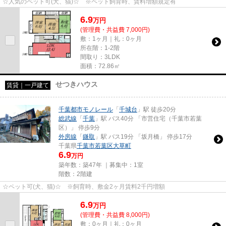
☆人気のペット可(犬、猫)☆ ※ペット飼育時、賃料増額規定有
6.9
万
円
(管理費・共益費 7,000円)
敷：1ヶ月｜礼：0ヶ月
所在階：1-2階
間取り：3LDK
面積：72.86㎡
せつきハウス
賃貸｜一戸建て
千葉都市モノレール
「
千城台
」駅 徒歩20分
総武線
「
千葉
」駅 バス40分 「市営住宅（千葉市若葉
区）」 停歩9分
外房線
「
鎌取
」駅 バス19分 「坂月橋」 停歩17分
千葉県
千葉市若葉区
大草町
6.9
万円
築年数：築47年 ｜募集中：
1室
階数：2階建
☆ペット可(犬、猫)☆ ※飼育時、敷金2ヶ月賃料2千円増額
6.9
万
円
(管理費・共益費 8,000円)
敷：0ヶ月｜礼：0ヶ月