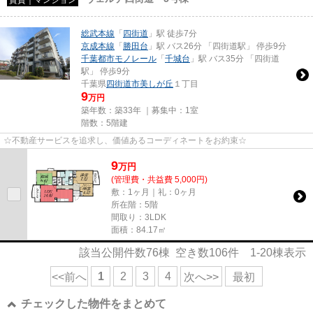
総武本線
「
四街道
」駅 徒歩7分
京成本線
「
勝田台
」駅 バス26分 「四街道駅」 停歩9分
千葉都市モノレール
「
千城台
」駅 バス35分 「四街道
駅」 停歩9分
千葉県
四街道市
美しが丘
１丁目
9
万円
築年数：築33年 ｜募集中：
1室
階数：5階建
☆不動産サービスを追求し、価値あるコーディネートをお約束☆
9
万
円
(管理費・共益費 5,000円)
敷：1ヶ月｜礼：0ヶ月
所在階：5階
間取り：3LDK
面積：84.17㎡
該当公開件数
76
棟 空き数
106
件
1-20
棟表示
1
2
3
4
<<前へ
次へ>>
最初
チェックした物件をまとめて