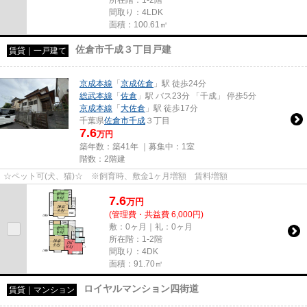
間取り：4LDK
面積：100.61㎡
佐倉市千成３丁目戸建
賃貸｜一戸建て
京成本線
「
京成佐倉
」駅 徒歩24分
総武本線
「
佐倉
」駅 バス23分 「千成」 停歩5分
京成本線
「
大佐倉
」駅 徒歩17分
千葉県
佐倉市
千成
３丁目
7.6
万円
築年数：築41年 ｜募集中：
1室
階数：2階建
☆ペット可(犬、猫)☆ ※飼育時、敷金1ヶ月増額 賃料増額
7.6
万
円
(管理費・共益費 6,000円)
敷：0ヶ月｜礼：0ヶ月
所在階：1-2階
間取り：4DK
面積：91.70㎡
ロイヤルマンション四街道
賃貸｜マンション