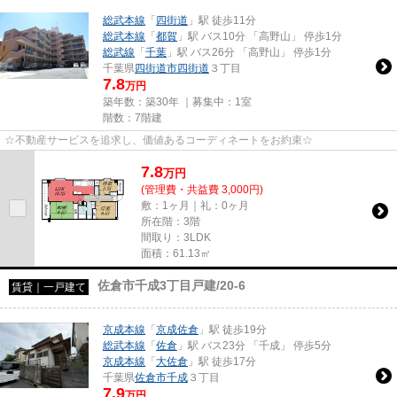
総武本線
「
四街道
」駅 徒歩11分
総武本線
「
都賀
」駅 バス10分 「高野山」 停歩1分
総武線
「
千葉
」駅 バス26分 「高野山」 停歩1分
千葉県
四街道市
四街道
３丁目
7.8
万円
築年数：築30年 ｜募集中：
1室
階数：7階建
☆不動産サービスを追求し、価値あるコーディネートをお約束☆
7.8
万
円
(管理費・共益費 3,000円)
敷：1ヶ月｜礼：0ヶ月
所在階：3階
間取り：3LDK
面積：61.13㎡
佐倉市千成3丁目戸建/20-6
賃貸｜一戸建て
京成本線
「
京成佐倉
」駅 徒歩19分
総武本線
「
佐倉
」駅 バス23分 「千成」 停歩5分
京成本線
「
大佐倉
」駅 徒歩17分
千葉県
佐倉市
千成
３丁目
7.9
万円