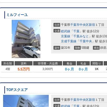
ミルフィーユ
千葉県
千葉市中央区
新宿
１丁目
住所
交通
総武線
「
千葉
」駅 徒歩12分
京葉線
「
千葉みなと
」駅 徒歩13
京成千葉線
「
千葉中央
」駅 徒歩1
築31年
5階建
鉄筋
築年
階数
構造
所在階
賃料
管理費・共益費
敷金
礼金
間取り
5.5
万円
0ヶ月
0ヶ月
4階
3,000円
1K
TOFスクエア
千葉県
千葉市中央区
新宿
１丁目
住所
交通
総武線
「
千葉
」駅 徒歩12分