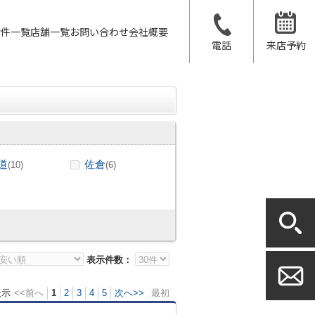
物件一覧
店舗一覧
お問い合わせ
会社概要
電話
来店予約
道
佐倉
(10)
(6)
表示件数：
表示
<<前へ
1
2
3
4
5
次へ>>
最初