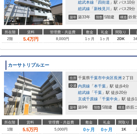
総武本線
「
四街道
」駅 バス10分
総武線
「
新検見川
」駅 バス29
築33年
5階建
鉄骨
築年
階数
構造
所在階
賃料
管理費・共益費
敷金
礼金
間取り
5.4
万円
2階
8,000円
1ヶ月
1ヶ月
2DK
3
カーサトリプルエー
千葉県
千葉市中央区
長洲
２丁目
住所
交通
内房線
「
本千葉
」駅 徒歩4分
総武線
「
千葉
」駅 徒歩20分
京成千原線
「
千葉中央
」駅 徒歩1
築9年
5階建
鉄筋
築年
階数
構造
所在階
賃料
管理費・共益費
敷金
礼金
間取り
5.5
万円
0ヶ月
0ヶ月
1階
5,000円
1K