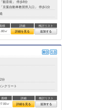
 「観音前」 停歩8分
分 「京葉自動車教習所入口」 停歩1分
造
面積
詳細
検討リスト
4.80㎡
詳細を見る
追加する
2分
コンクリート
面積
詳細
検討リスト
27.00㎡
詳細を見る
追加する