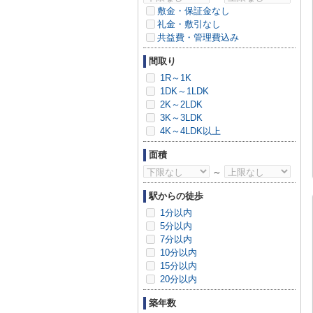
敷金・保証金なし
礼金・敷引なし
共益費・管理費込み
間取り
1R～1K
1DK～1LDK
2K～2LDK
3K～3LDK
4K～4LDK以上
面積
～
駅からの徒歩
1分以内
5分以内
7分以内
10分以内
15分以内
20分以内
築年数