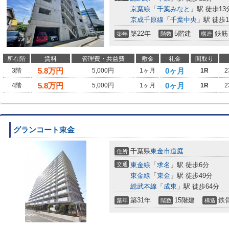
京葉線
「
千葉みなと
」駅 徒歩13
京成千原線
「
千葉中央
」駅 徒歩1
築22年
5階建
鉄筋
築年
階数
構造
所在階
賃料
管理費・共益費
敷金
礼金
間取り
5.8
万円
0ヶ月
3階
5,000円
1ヶ月
1R
2
5.8
万円
0ヶ月
4階
5,000円
1ヶ月
1R
2
グランコート東金
千葉県
東金市
道庭
住所
交通
東金線
「
求名
」駅 徒歩6分
東金線
「
東金
」駅 徒歩49分
総武本線
「
成東
」駅 徒歩64分
築31年
15階建
鉄
築年
階数
構造