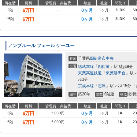
所在階
賃料
管理費・共益費
敷金
礼金
間取り
6
万円
0ヶ月
2階
-
1ヶ月
3LDK
6
6
万円
0ヶ月
15階
-
1ヶ月
3LDK
6
アンプルール フェール ケーユー
千葉県
四街道市
中央
住所
交通
総武本線
「
四街道
」駅 徒歩9分
東葉高速鉄道
「
東葉勝田台
」駅 
歩3分
京成本線
「
志津
」駅 バス15分 
築20年
6階建
鉄骨
築年
階数
構造
所在階
賃料
管理費・共益費
敷金
礼金
間取り
6
万円
0ヶ月
3階
5,000円
1ヶ月
1K
2
6
万円
0ヶ月
5階
5,000円
1ヶ月
1K
2