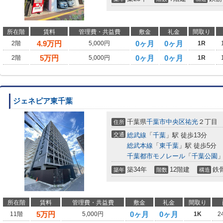
所在階
賃料
管理費・共益費
敷金
礼金
間取り
4.9
万円
0ヶ月
0ヶ月
2階
5,000円
1R
5
万円
0ヶ月
0ヶ月
2階
5,000円
1R
ジェネピア東千葉
千葉県
千葉市中央区
祐光
２丁目
住所
交通
総武線
「
千葉
」駅 徒歩13分
総武本線
「
東千葉
」駅 徒歩5分
千葉都市モノレール
「
千葉公園
」
築34年
12階建
鉄
築年
階数
構造
所在階
賃料
管理費・共益費
敷金
礼金
間取り
5
万円
0ヶ月
0ヶ月
11階
5,000円
1K
2