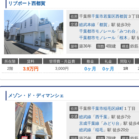
リブポート西都賀
千葉県
千葉市若葉区
西都賀
３丁
住所
交通
総武本線
「
都賀
」駅 徒歩3分
千葉都市モノレール
「
みつわ台
」
千葉都市モノレール
「
桜木
」駅 
築36年
4階建
鉄筋
築年
階数
構造
所在階
賃料
管理費・共益費
敷金
礼金
間取り
3.9
万円
0ヶ月
0ヶ月
2階
3,000円
1R
メゾン・ド・ディマンシェ
千葉県
千葉市稲毛区
緑町
１丁目
住所
交通
総武線
「
西千葉
」駅 徒歩7分
京成千葉線
「
みどり台
」駅 徒歩
総武線
「
稲毛
」駅 徒歩20分
築25年
7階建
鉄筋
築年
階数
構造