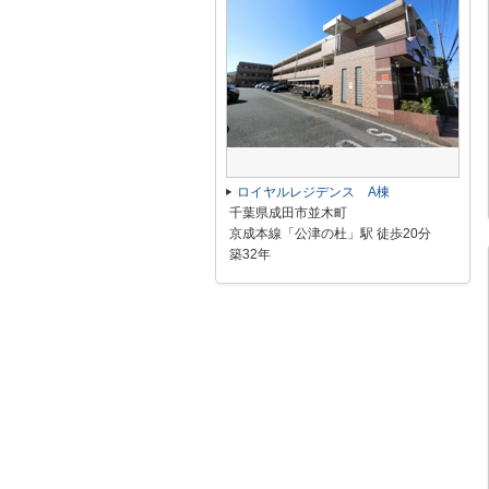
ロイヤルレジデンス A棟
千葉県成田市並木町
京成本線「公津の杜」駅 徒歩20分
築32年