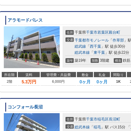
アラモードパレス
千葉県
千葉市若葉区
殿台町
住所
交通
千葉都市モノレール
「
作草部
」駅
総武線
「
西千葉
」駅 徒歩30分
総武本線
「
東千葉
」駅 徒歩22分
築19年
3階建
鉄筋
築年
階数
構造
所在階
賃料
管理費・共益費
敷金
礼金
間取り
5.3
万円
0ヶ月
0ヶ月
2階
6,000円
1K
コンフォール長沼
千葉県
千葉市稲毛区
長沼町
住所
交通
総武本線
「
稲毛
」駅 バス15分 