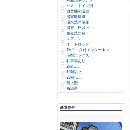
対面式キッチン
バス・トイレ別
追焚機能浴室
浴室乾燥機
温水洗浄便座
浴室１坪以上
独立洗面台
エアコン
オートロック
TVモニタ付インターホン
宅配ボックス
駐車場あり
2階以上
10階以上
20階以上
最上階
角部屋
新着物件