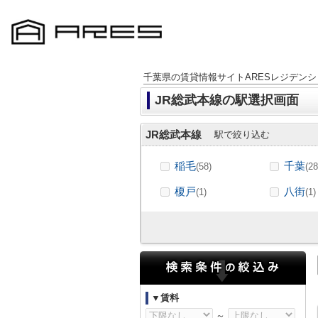
千葉県の賃貸情報サイトARESレジデンシ
JR総武本線の駅選択画面
JR総武本線
駅で絞り込む
稲毛
千葉
(58)
(28
榎戸
八街
(1)
(1)
▼賃料
～