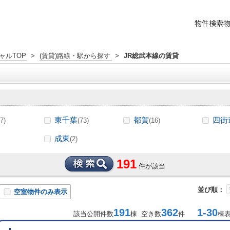
物件検索
ャルTOP
>
(賃貸)路線・駅から探す
>
JR総武本線の賃貸
東千葉
都賀
四街
7)
(73)
(16)
成東
(2)
191
件が該当
並び順：
空室物件のみ表示
191
362
1-30
該当公開件数
棟 空き数
件
棟