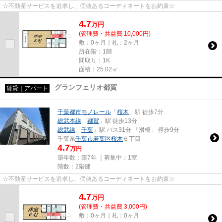
☆不動産サービスを追求し、価値あるコーディネートをお約束☆
4.7
万
円
(管理費・共益費 10,000円)
敷：0ヶ月｜礼：2ヶ月
所在階：1階
間取り：1K
面積：25.02㎡
グランフェリオ都賀
賃貸｜アパート
千葉都市モノレール
「
桜木
」駅 徒歩7分
総武本線
「
都賀
」駅 徒歩13分
総武線
「
千葉
」駅 バス31分 「滑橋」 停歩9分
千葉県
千葉市若葉区
桜木
６丁目
4.7
万円
築年数：築7年 ｜募集中：
1室
階数：2階建
☆不動産サービスを追求し、価値あるコーディネートをお約束☆
4.7
万
円
(管理費・共益費 3,000円)
敷：0ヶ月｜礼：0ヶ月