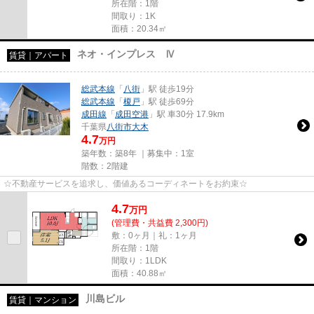
所在階：1階
間取り：1K
面積：20.34㎡
ネオ・インプレス Ⅳ
賃貸｜アパート
総武本線
「
八街
」駅 徒歩19分
総武本線
「
榎戸
」駅 徒歩69分
成田線
「
成田空港
」駅 車30分 17.9km
千葉県
八街市
大木
4.7
万円
築年数：築8年 ｜募集中：
1室
階数：2階建
☆不動産サービスを追求し、価値あるコーディネートをお約束☆
4.7
万
円
(管理費・共益費 2,300円)
敷：0ヶ月｜礼：1ヶ月
所在階：1階
間取り：1LDK
面積：40.88㎡
川島ビル
賃貸｜マンション