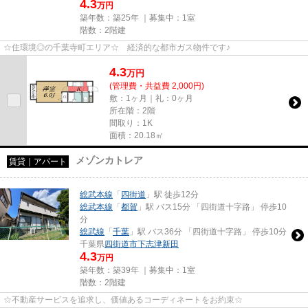
4.3
万円
築年数：築25年 ｜募集中：
1室
階数：2階建
☆住環境◎の千葉寺町エリア☆ 経済的な都市ガス物件です♪
4.3
万
円
(管理費・共益費 2,000円)
敷：1ヶ月｜礼：0ヶ月
所在階：2階
間取り：1K
面積：20.18㎡
メゾンカトレア
賃貸｜アパート
総武本線
「
四街道
」駅 徒歩12分
総武本線
「
都賀
」駅 バス15分 「四街道十字路」 停歩10
分
総武線
「
千葉
」駅 バス36分 「四街道十字路」 停歩10分
千葉県
四街道市
下志津新田
4.3
万円
築年数：築39年 ｜募集中：
1室
階数：2階建
☆不動産サービスを追求し、価値あるコーディネートをお約束☆