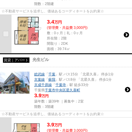
階数：2階建
☆不動産サービスを追求し、価値あるコーディネートをお約束☆
3.4
万
円
(管理費・共益費 3,000円)
敷：0ヶ月｜礼：0ヶ月
所在階：2階
間取り：2DK
面積：39.74㎡
光生ビル
賃貸｜アパート
総武線
「
千葉
」駅 バス15分 「北星久喜」 停歩1分
京葉線
「
蘇我
」駅 バス8分 「北星久喜」 停歩1分
京成千原線
「
千葉寺
」駅 徒歩33分
千葉県
千葉市中央区
星久喜町
3.9
万円
築年数：築39年 ｜募集中：
2室
階数：3階建
☆不動産サービスを追求し、価値あるコーディネートをお約束☆
3.9
万
円
(管理費・共益費 3,000円)