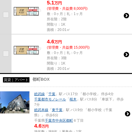
5.1
万
円
(管理費・共益費 8,000円)
敷：0ヶ月｜礼：1ヶ月
所在階：2階
間取り：1K
面積：20.01㎡
4.6
万
円
(管理費・共益費 15,000円)
敷：0ヶ月｜礼：0ヶ月
所在階：3階
間取り：1K
面積：20.01㎡
都町BOX
賃貸｜アパート
総武線
「
千葉
」駅 バス17分 「都小学校」 停歩4分
千葉都市モノレール
「
桜木
」駅 バス8分 「車坂下」 停歩
7分
総武本線
「
東千葉
」駅 バス9分 「都小学校（千葉
県）」 停歩6分
千葉県
千葉市中央区
都町
６丁目
4.6
万円
築年数：築8年 ｜募集中：
1室