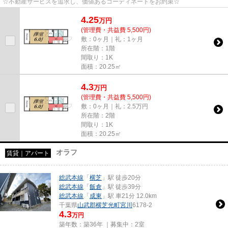
☆不動産サービスを追求し、価値あるコーディネートをお約束☆
4.25
万
円
(管理費・共益費 5,500円)
敷：0ヶ月｜礼：1ヶ月
所在階：1階
間取り：1K
面積：20.25㎡
4.3
万
円
(管理費・共益費 5,500円)
敷：0ヶ月｜礼：2.5万円
所在階：2階
間取り：1K
面積：20.25㎡
オラフ
賃貸｜アパート
総武本線
「
横芝
」駅 徒歩20分
総武本線
「
飯倉
」駅 徒歩39分
総武本線
「
成東
」駅 車21分 12.0km
千葉県
山武郡横芝光町
宮川
6178-2
4.3
万円
築年数：築36年 ｜募集中：
2室