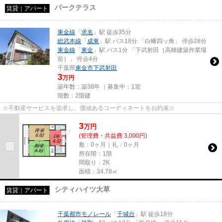
パークテラス
賃貸｜アパート
東金線
「
求名
」駅 徒歩35分
総武本線
「
成東
」駅 バス18分 「白幡四ッ角」 停歩28分
東金線
「
東金
」駅 バス1分 「下武射田［高橋建築作業場
前］」 停歩4分
千葉県
東金市
下武射田
3
万円
築年数：築38年 ｜募集中：
1室
階数：2階建
☆不動産サービスを追求し、価値あるコーディネートをお約束☆
3
万
円
(管理費・共益費 3,000円)
敷：0ヶ月｜礼：0ヶ月
所在階：1階
間取り：2K
面積：34.78㎡
シティハイツ大草
賃貸｜アパート
千葉都市モノレール
「
千城台
」駅 徒歩18分