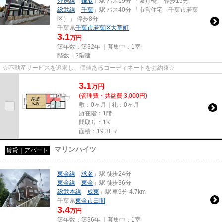
外房線
「
鎌取
」駅 バス19分 「坂月橋」 停歩15分
総武線
「
千葉
」駅 バス40分 「市営住宅（千葉市若葉
区）」 停歩8分
千葉県
千葉市若葉区
大草町
3.1
万円
築年数：築32年 ｜募集中：
1室
階数：2階建
☆不動産サービスを追求し、価値あるコーディネートをお約束☆
3.1
万
円
(管理費・共益費 3,000円)
敷：0ヶ月｜礼：0ヶ月
所在階：1階
間取り：1K
面積：19.38㎡
マリンハイツ
賃貸｜アパート
東金線
「
求名
」駅 徒歩24分
東金線
「
東金
」駅 徒歩36分
総武本線
「
成東
」駅 車9分 4.7km
千葉県
東金市
田間
3.4
万円
築年数：築36年 ｜募集中：
1室