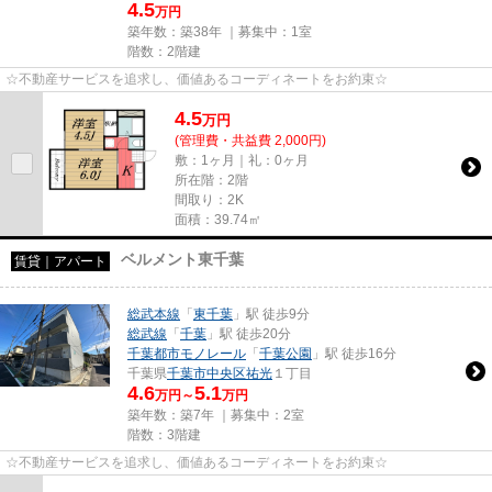
4.5
万円
築年数：築38年 ｜募集中：
1室
階数：2階建
☆不動産サービスを追求し、価値あるコーディネートをお約束☆
4.5
万
円
(管理費・共益費 2,000円)
敷：1ヶ月｜礼：0ヶ月
所在階：2階
間取り：2K
面積：39.74㎡
ベルメント東千葉
賃貸｜アパート
総武本線
「
東千葉
」駅 徒歩9分
総武線
「
千葉
」駅 徒歩20分
千葉都市モノレール
「
千葉公園
」駅 徒歩16分
千葉県
千葉市中央区
祐光
１丁目
4.6
5.1
万円～
万円
築年数：築7年 ｜募集中：
2室
階数：3階建
☆不動産サービスを追求し、価値あるコーディネートをお約束☆