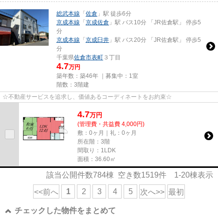
総武本線
「
佐倉
」駅 徒歩6分
京成本線
「
京成佐倉
」駅 バス10分 「JR佐倉駅」 停歩5
分
京成本線
「
京成臼井
」駅 バス20分 「JR佐倉駅」 停歩5
分
千葉県
佐倉市
表町
３丁目
4.7
万円
築年数：築46年 ｜募集中：
1室
階数：3階建
☆不動産サービスを追求し、価値あるコーディネートをお約束☆
4.7
万
円
(管理費・共益費 4,000円)
敷：0ヶ月｜礼：0ヶ月
所在階：3階
間取り：1LDK
面積：36.60㎡
該当公開件数
784
棟 空き数
1519
件
1-20
棟表示
1
2
3
4
5
<<前へ
次へ>>
最初
チェックした物件をまとめて