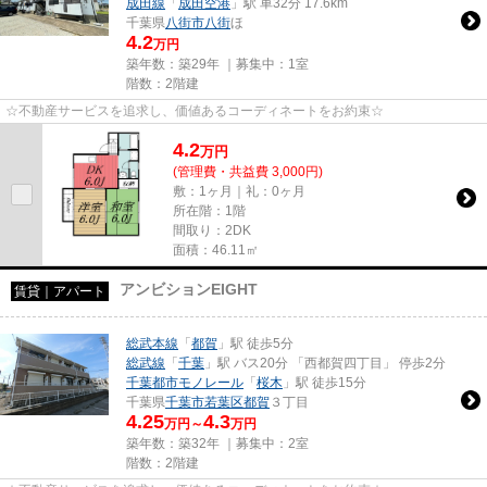
成田線
「
成田空港
」駅 車32分 17.6km
千葉県
八街市
八街
ほ
4.2
万円
築年数：築29年 ｜募集中：
1室
階数：2階建
☆不動産サービスを追求し、価値あるコーディネートをお約束☆
4.2
万
円
(管理費・共益費 3,000円)
敷：1ヶ月｜礼：0ヶ月
所在階：1階
間取り：2DK
面積：46.11㎡
アンビションEIGHT
賃貸｜アパート
総武本線
「
都賀
」駅 徒歩5分
総武線
「
千葉
」駅 バス20分 「西都賀四丁目」 停歩2分
千葉都市モノレール
「
桜木
」駅 徒歩15分
千葉県
千葉市若葉区
都賀
３丁目
4.25
4.3
万円～
万円
築年数：築32年 ｜募集中：
2室
階数：2階建