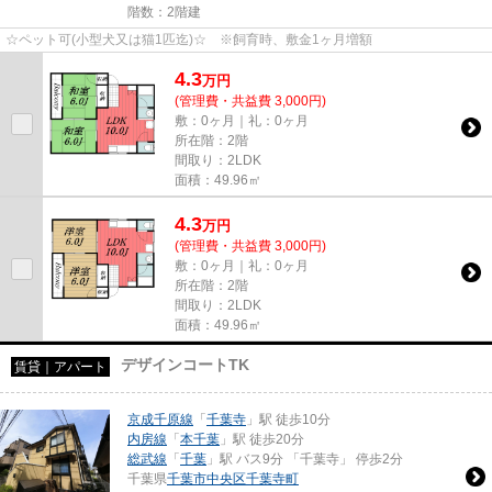
階数：2階建
☆ペット可(小型犬又は猫1匹迄)☆ ※飼育時、敷金1ヶ月増額
4.3
万
円
(管理費・共益費 3,000円)
敷：0ヶ月｜礼：0ヶ月
所在階：2階
間取り：2LDK
面積：49.96㎡
4.3
万
円
(管理費・共益費 3,000円)
敷：0ヶ月｜礼：0ヶ月
所在階：2階
間取り：2LDK
面積：49.96㎡
デザインコートTK
賃貸｜アパート
京成千原線
「
千葉寺
」駅 徒歩10分
内房線
「
本千葉
」駅 徒歩20分
総武線
「
千葉
」駅 バス9分 「千葉寺」 停歩2分
千葉県
千葉市中央区
千葉寺町