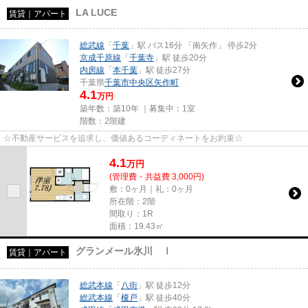
LA LUCE
賃貸｜アパート
総武線
「
千葉
」駅 バス16分 「南矢作」 停歩2分
京成千原線
「
千葉寺
」駅 徒歩20分
内房線
「
本千葉
」駅 徒歩27分
千葉県
千葉市中央区
矢作町
4.1
万円
築年数：築10年 ｜募集中：
1室
階数：2階建
☆不動産サービスを追求し、価値あるコーディネートをお約束☆
4.1
万
円
(管理費・共益費 3,000円)
敷：0ヶ月｜礼：0ヶ月
所在階：2階
間取り：1R
面積：19.43㎡
グランメール氷川 Ⅰ
賃貸｜アパート
総武本線
「
八街
」駅 徒歩12分
総武本線
「
榎戸
」駅 徒歩40分