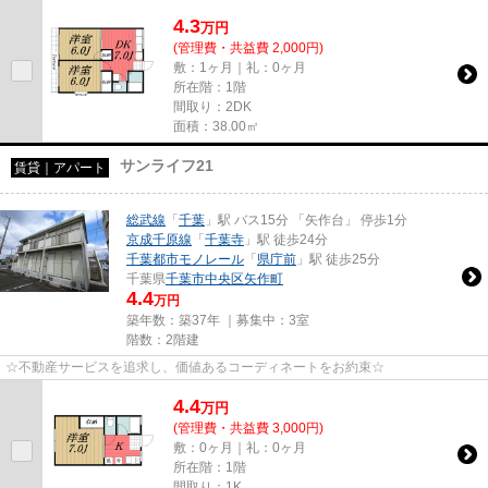
4.3
万
円
(管理費・共益費 2,000円)
敷：1ヶ月｜礼：0ヶ月
所在階：1階
間取り：2DK
面積：38.00㎡
サンライフ21
賃貸｜アパート
総武線
「
千葉
」駅 バス15分 「矢作台」 停歩1分
京成千原線
「
千葉寺
」駅 徒歩24分
千葉都市モノレール
「
県庁前
」駅 徒歩25分
千葉県
千葉市中央区
矢作町
4.4
万円
築年数：築37年 ｜募集中：
3室
階数：2階建
☆不動産サービスを追求し、価値あるコーディネートをお約束☆
4.4
万
円
(管理費・共益費 3,000円)
敷：0ヶ月｜礼：0ヶ月
所在階：1階
間取り：1K