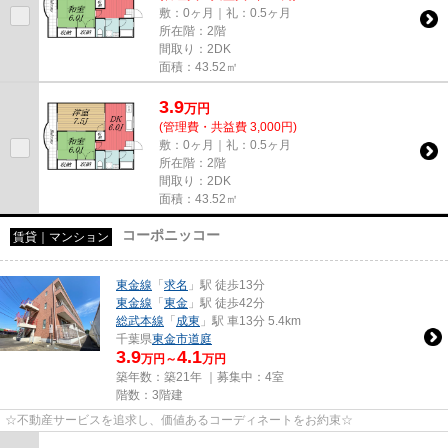
敷：0ヶ月｜礼：0.5ヶ月
所在階：2階
間取り：2DK
面積：43.52㎡
3.9
万
円
(管理費・共益費 3,000円)
敷：0ヶ月｜礼：0.5ヶ月
所在階：2階
間取り：2DK
面積：43.52㎡
コーポニッコー
賃貸｜マンション
東金線
「
求名
」駅 徒歩13分
東金線
「
東金
」駅 徒歩42分
総武本線
「
成東
」駅 車13分 5.4km
千葉県
東金市
道庭
3.9
4.1
万円～
万円
築年数：築21年 ｜募集中：
4室
階数：3階建
☆不動産サービスを追求し、価値あるコーディネートをお約束☆