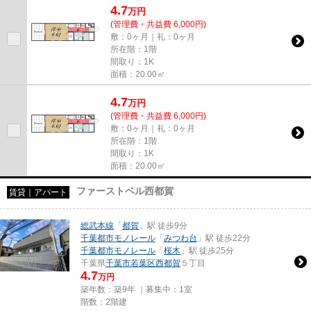
4.7
万
円
(管理費・共益費 6,000円)
敷：0ヶ月｜礼：0ヶ月
所在階：1階
間取り：1K
面積：20.00㎡
4.7
万
円
(管理費・共益費 6,000円)
敷：0ヶ月｜礼：0ヶ月
所在階：1階
間取り：1K
面積：20.00㎡
ファーストベル西都賀
賃貸｜アパート
総武本線
「
都賀
」駅 徒歩9分
千葉都市モノレール
「
みつわ台
」駅 徒歩22分
千葉都市モノレール
「
桜木
」駅 徒歩25分
千葉県
千葉市若葉区
西都賀
５丁目
4.7
万円
築年数：築9年 ｜募集中：
1室
階数：2階建