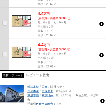
面積：23.62㎡
4.4
万
円
(管理費・共益費 3,000円)
敷：0ヶ月｜礼：0ヶ月
所在階：1階
間取り：1K
面積：23.62㎡
4.4
万
円
(管理費・共益費 3,000円)
敷：0ヶ月｜礼：0ヶ月
所在階：2階
間取り：1K
面積：23.62㎡
レピュート佐倉
賃貸｜アパート
総武本線
「
佐倉
」駅 徒歩6分
京成本線
「
京成佐倉
」駅 徒歩33分
京成本線
「
京成臼井
」駅 バス20分 「JR佐倉駅」 停歩6
分
千葉県
佐倉市
大崎台
１丁目