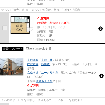
階数：2階建
☆ペット可(犬、猫)☆ ※ペット飼育時、敷金、礼金1ヶ月増額
4.6
万
円
(管理費・共益費 4,000円)
敷：1ヶ月｜礼：0ヶ月
所在階：2階
間取り：1R
面積：16.58㎡
Classtage王子台
賃貸｜アパート
京成本線
「
京成臼井
」駅 徒歩10分
総武本線
「
四街道
」駅 バス39分 「音楽ホール入口」 停
歩6分
京成本線
「
ユーカリが丘
」駅 バス14分 「音楽ホール入
口」 停歩6分
千葉県
佐倉市
王子台
２丁目
4.7
万円
築年数：築9年 ｜募集中：
2室
階数：2階建
☆不動産サービスを追求し、価値あるコーディネートをお約束☆