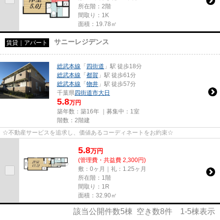
所在階：2階
間取り：1K
面積：19.78㎡
サニーレジデンス
賃貸｜アパート
総武本線
「
四街道
」駅 徒歩18分
総武本線
「
都賀
」駅 徒歩61分
総武本線
「
物井
」駅 徒歩57分
千葉県
四街道市
大日
5.8
万円
築年数：築16年 ｜募集中：
1室
階数：2階建
☆不動産サービスを追求し、価値あるコーディネートをお約束☆
5.8
万
円
(管理費・共益費 2,300円)
敷：0ヶ月｜礼：1.25ヶ月
所在階：1階
間取り：1R
面積：32.90㎡
該当公開件数
5
棟 空き数
8
件
1-5
棟表示