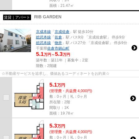
面積：21.47㎡
RIB GARDEN
賃貸｜アパート
京成本線
「
京成佐倉
」駅 徒歩10分
総武本線
「
佐倉
」駅 バス9分 「京成佐倉駅」 停歩9分
総武本線
「
物井
」駅 バス27分 「京成佐倉駅」 停歩9分
千葉県
佐倉市
鍋山町
5.1
5.3
万円～
万円
築年数：築11年 ｜募集中：
2室
階数：2階建
☆不動産サービスを追求し、価値あるコーディネートをお約束☆
5.1
万
円
(管理費・共益費 4,000円)
敷：0ヶ月｜礼：0ヶ月
所在階：2階
間取り：1K
面積：19.78㎡
5.3
万
円
(管理費・共益費 4,000円)
敷：0ヶ月｜礼：0ヶ月