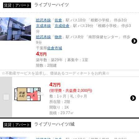
ライブリーハイツ
賃貸｜アパート
総武本線
「
佐倉
」駅 バス10分 「根郷小学校」 停歩3分
京成本線
「
京成佐倉
」駅 バス19分 「根郷小学校」 停歩3
分
総武本線
「
物井
」駅 バス8分 「南部保健センター」 停歩
9分
千葉県
佐倉市
城
4
万円
築年数：築29年 ｜募集中：
1室
階数：2階建
☆不動産サービスを追求し、価値あるコーディネートをお約束☆
4
万
円
(管理費・共益費 2,000円)
敷：1ヶ月｜礼：0ヶ月
所在階：2階
間取り：1K
面積：23.77㎡
ライブリーハイツ/城
賃貸｜アパート