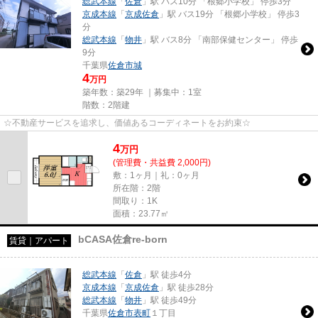
総武本線
「
佐倉
」駅 バス10分 「根郷小学校」 停歩3分
京成本線
「
京成佐倉
」駅 バス19分 「根郷小学校」 停歩3
分
総武本線
「
物井
」駅 バス8分 「南部保健センター」 停歩
9分
千葉県
佐倉市
城
4
万円
築年数：築29年 ｜募集中：
1室
階数：2階建
☆不動産サービスを追求し、価値あるコーディネートをお約束☆
4
万
円
(管理費・共益費 2,000円)
敷：1ヶ月｜礼：0ヶ月
所在階：2階
間取り：1K
面積：23.77㎡
bCASA佐倉re-born
賃貸｜アパート
総武本線
「
佐倉
」駅 徒歩4分
京成本線
「
京成佐倉
」駅 徒歩28分
総武本線
「
物井
」駅 徒歩49分
千葉県
佐倉市
表町
１丁目